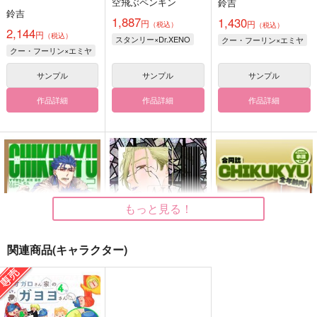
空飛ぶペンギン
鈴吉
鈴吉
1,887
1,430
円
円
（税込）
（税込）
2,144
円
（税込）
スタンリー×Dr.XENO
クー・フーリン×エミヤ
クー・フーリン×エミヤ
サンプル
サンプル
サンプル
作品詳細
作品詳細
作品詳細
もっと見る！
関連商品(キャラクター)
CHIKUKYU 2本目
SX ILLUST BOOK
CHIKUKYU
鈴吉
空飛ぶペンギン
鈴吉