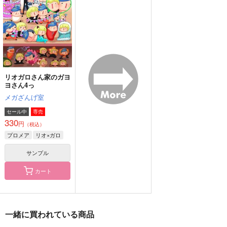
715
858
787
円
円
円
（税込）
（税込）
（税込）
クー・フーリン×エミヤ
スタンリー×Dr.XENO
クー・フーリン×エミヤ
サンプル
サンプル
サンプル
作品詳細
作品詳細
作品詳細
リオガロさん家のガヨ
ヨさん4っ
メガざんげ室
セール中
専売
330
円
（税込）
プロメア
リオ×ガロ
サンプル
カート
光のどけき春の日に
光の
やがて、光はグラデー
～金色狐と黒狐～
渦 Remastered plus
ションに馴染んで
edition
Celestial Rose
vivid Silver
眼精疲労
一緒に買われている商品
944
1,100
715
円
円
円
（税込）
（税込）
（税込）