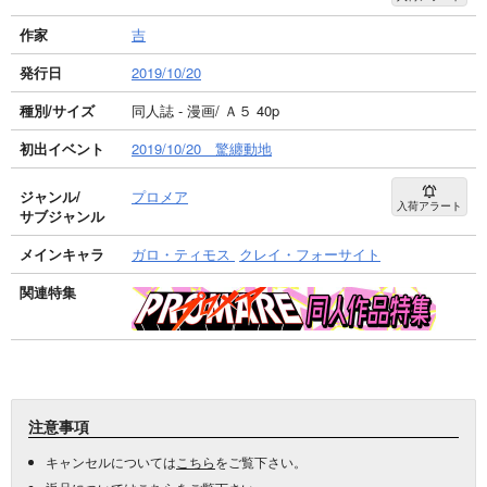
作家
吉
発行日
2019/10/20
種別/サイズ
同人誌 - 漫画/ Ａ５ 40p
初出イベント
2019/10/20 驚纏動地
ジャンル/
プロメア
入荷アラート
サブジャンル
メインキャラ
ガロ・ティモス
クレイ・フォーサイト
関連特集
注意事項
キャンセルについては
こちら
をご覧下さい。