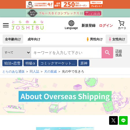
新規登録
ログイン
Language
カート
全年齢向け
成年向け
男性向け
女性向け
詳細
検索
狛治×恋雪
特級α
コミックマーケット…
原神
とらのあな通販
同人誌
犬の親戚
光の中で生きろ