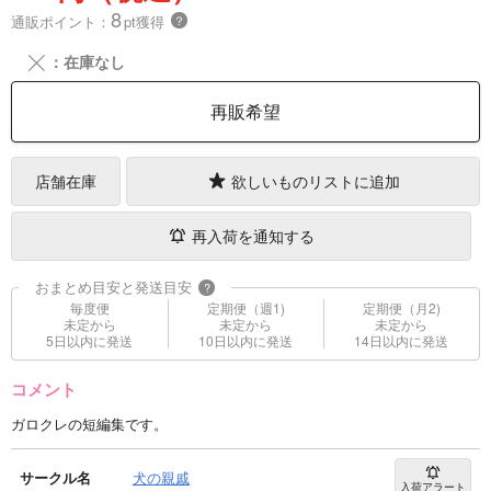
8
通販ポイント：
pt獲得
？
╳
：在庫なし
再販希望
店舗在庫
欲しいものリストに追加
再入荷を通知する
おまとめ目安と発送目安
?
毎度便
定期便（週1)
定期便（月2)
未定から
未定から
未定から
5日以内に発送
10日以内に発送
14日以内に発送
コメント
ガロクレの短編集です。
サークル名
犬の親戚
入荷アラート