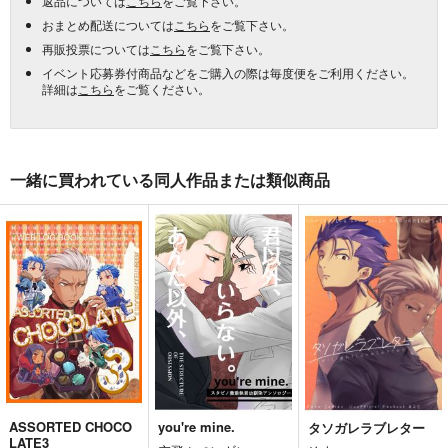
返品については
こちら
をご覧下さい。
おまとめ配送については
こちら
をご覧下さい。
再販投票については
こちら
をご覧下さい。
イベント応募券付商品などをご購入の際は毎度便をご利用ください。
詳細は
こちら
をご覧ください。
一緒に買われている同人作品または類似商品
ASSORTED CHOCO
you're mine.
タソガレラブレター
LATE3