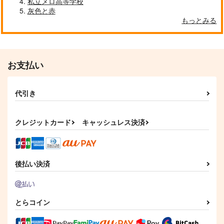
私立メロ高等学校
灰色と赤
作品詳細
作品詳細
作品詳細
もっとみる
お支払い
代引き
クレジットカード
キャッシュレス決済
光、うつろう
光
Atarime
千々強々
後払い決済
787
898
円
円
（税込）
（税込）
雑渡昆奈門×善法寺伊作
あさぎりゲン×石神千空
とらコイン
サンプル
サンプル
作品詳細
作品詳細