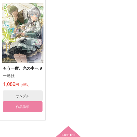
降谷零×風見裕也
ディアッカ×イザーク
諸伏景光×諸伏高明
サンプル
サンプル
サンプル
作品詳細
作品詳細
作品詳細
もう一度、光の中へ 9
一迅社
1,089
円
（税込）
サンプル
作品詳細
光と影のあわいにて
LIFELONG LOVERS
光の轍 まこはる受験
体験記
ユーリリス
赤光
箱式
660
472
円
円
（税込）
（税込）
1,257
円
（税込）
アンドレ×オスカル
流川楓×桜木花道