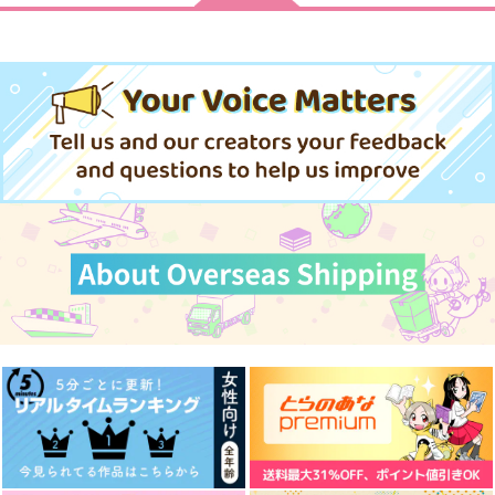
橘真琴×七瀬遙
サンプル
サンプル
サンプル
作品詳細
作品詳細
作品詳細
光の春
光
その光に名前はなくて
も
ナノキカル
ねむり時
星雷
495
787
円
円
（税込）
（税込）
787
円
月島基
（税込）
竹谷八左ヱ門×久々知兵助
青峰大輝×黒子テツヤ