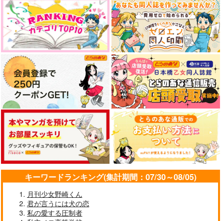
サンプル
サンプル
サンプル
作品詳細
作品詳細
作品詳細
光よ人のいとなみよ
光の雨が降る夜に
春山如笑
ひぐ屋
シフォン主義国家
赤光
キーワードランキング(集計期間：07/30～08/05)
1,100
660
472
円
円
円
（税込）
（税込）
（税込）
月刊少女野崎くん
五条悟
巳坂伊武基×巳坂奈ツ基
流川楓×桜木花道
君が言うには犬の恋
私の愛する圧制者
サンプル
サンプル
サンプル