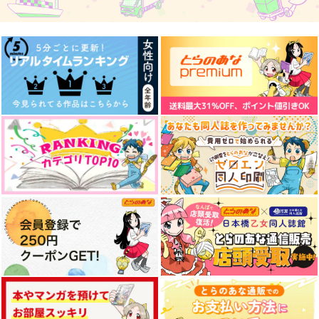
りしない
てあげない
嘘泣き
百合猫
α Boo
550
円
（税込）
629
1,100
円
円
（税込）
（税込）
山姥切長義×女審神者
国都英一郎×飛高翔太
糸師冴×女夢主
サンプル
サンプル
サンプル
作品詳細
作品詳細
作品詳細
エロゲ世界に転生した
ガチ恋させてよセフレ
俺が、推しへの愛で寝
様
取られヒロインを幸せ
viviON
三交社
にする。 3
850
820
円
円
（税込）
（税込）
サンプル
サンプル
作品詳細
作品詳細
マチュニャア入学させ
イライラじゃなくてイ
たすけ(させ)てほしい
た
チャイチャさせてよ！