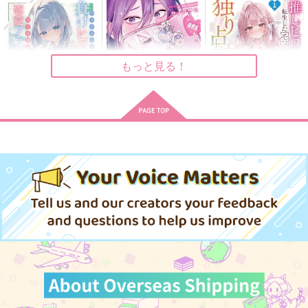
Reart
ふたりであゆむ季節た
過去形にさせてくれな
ち
い
9bic.
the blacken dog
幻実逃日
1,572
円
（税込）
787
660
円
円
（税込）
（税込）
アルハイゼン×セノ
もっと見る！
マレウス×セベク
石神千空×あさぎりゲン
サンプル
サンプル
サンプル
作品詳細
作品詳細
作品詳細
バッドエンド不可避の
俺はヒロインになれま
推しヒロインは、転生
負けヒロインたちがモ
せん。破!
したモブの俺を独 1
ブ傍観者の俺に恋愛フ
オーバーラップ
新書館
オーバーラップ
ラグを立ててくる 1
825
891
825
円
円
円
（税込）
（税込）
（税込）
サンプル
サンプル
サンプル
作品詳細
作品詳細
作品詳細
キミをぼっちにさせた
あなたを神様にはさせ
うわがきさせてよ