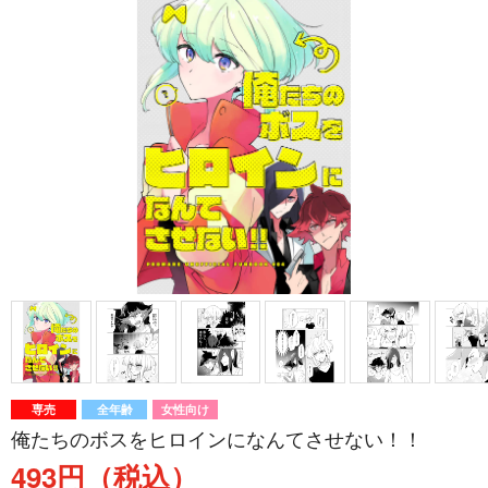
専売
全年齢
女性向け
俺たちのボスをヒロインになんてさせない！！
493円（税込）