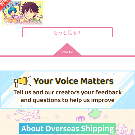
嵐が丘
駒込
aiwana
472
330
394
円
円
円
（税込）
（税込）
（税込）
風早巽×礼瀬マヨイ
真白友也×日々樹渉
斎宮宗×影片みか
サンプル
サンプル
サンプル
もっと見る！
作品詳細
作品詳細
作品詳細
宿題しないと出られな
い部屋
すずろ
472
円
専売
（税込）
あんさんぶるスターズ！
高峯翠×守沢千秋
サンプル
イノセントストーリー
悪夢の名は××
僕たちのこと
カート
まりまり
サドネス
ルルル