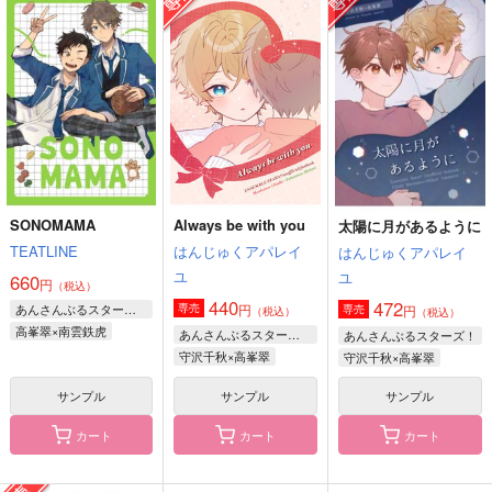
Baby,baby,baby!!!!!
かわいいいきもの
楽園東西再録集
LEMONADE.
ウグローニメンドゥ
東奔西走
572
472
2,987
円
円
円
（税込）
（税込）
（税込）
巴日和
月永レオ×瀬名泉
乱凪砂×七種茨
サンプル
サンプル
サンプル
作品詳細
作品詳細
作品詳細
SONOMAMA
Always be with you
太陽に月があるように
TEATLINE
はんじゅくアパレイ
はんじゅくアパレイ
ユ
ユ
660
円
（税込）
440
472
あんさんぶるスターズ！
円
専売
円
専売
（税込）
（税込）
高峯翠×南雲鉄虎
あんさんぶるスターズ！
あんさんぶるスターズ！
守沢千秋×高峯翠
守沢千秋×高峯翠
サンプル
サンプル
サンプル
カート
カート
カート
水槽
Fall
花束は、まだ