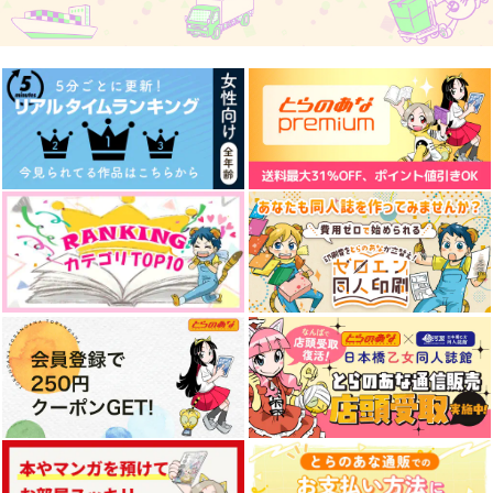
715
825
516
円
円
円
（税込）
（税込）
（税込）
朔間零中心
朔間零×朔間凛月
遊木真×瀬名泉
サンプル
サンプル
サンプル
作品詳細
作品詳細
作品詳細
来ず未来
花群冬芽のダイエット
解釈違いです！
宣言！
ねぎとろおむらいす
負け犬の遠吠え
痔がつらい
787
440
円
円
（税込）
（税込）
472
円
（税込）
斎宮宗
伏見弓弦×七種茨