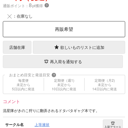
8
通販ポイント：
pt獲得
？
╳
：在庫なし
再販希望
店舗在庫
欲しいものリストに追加
再入荷を通知する
おまとめ目安と発送目安
?
毎度便
定期便（週1)
定期便（月2)
未定から
未定から
未定から
5日以内に発送
10日以内に発送
14日以内に発送
コメント
流星隊がきのこ狩りに翻弄されるドタバタギャグ本です。
サークル名
上等液状
入荷アラート