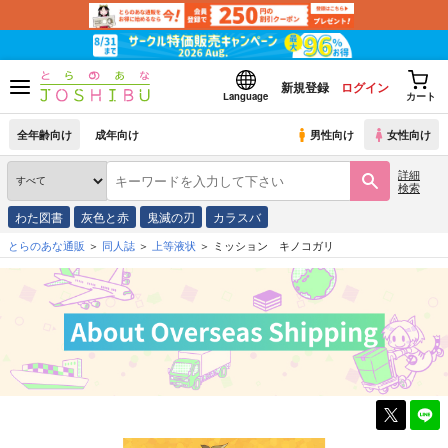
新規登録
ログイン
Language
カート
全年齢向け
成年向け
男性向け
女性向け
詳細
検索
わた図書
灰色と赤
鬼滅の刃
カラスバ
とらのあな通販
同人誌
上等液状
ミッション キノコガリ