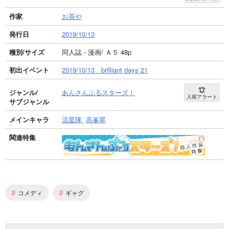
作家
お茶や
発行日
2019/10/13
種別/サイズ
同人誌 - 漫画/ Ａ５ 48p
初出イベント
2019/10/13 brilliant days 21
ジャンル/
あんさんぶるスターズ！
入荷アラート
サブジャンル
メインキャラ
流星隊
高峯翠
関連特集
#
#
コメディ
ギャグ