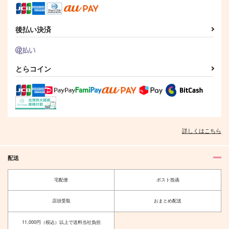
サンプル
サンプル
サンプル
作品詳細
作品詳細
作品詳細
後払い決済
とらコイン
詳しくはこちら
配送
STABON3
エヴァーシンス
IC
IC
宅配便
ポスト投函
898
1,365
円
円
（税込）
（税込）
天祥院英智
天祥院英智
店頭受取
おまとめ配送
サンプル
サンプル
11,000円（税込）以上で送料当社負担