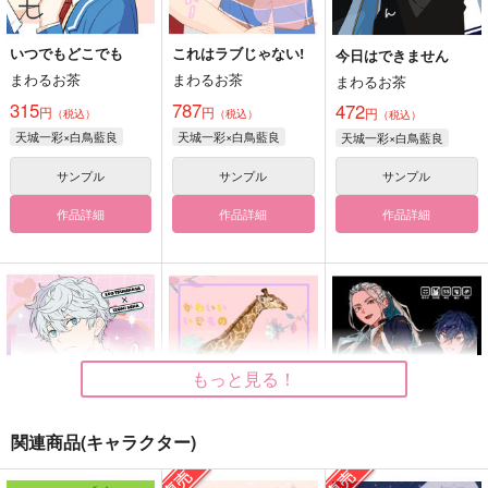
いつでもどこでも
これはラブじゃない!
今日はできません
まわるお茶
まわるお茶
まわるお茶
315
787
472
円
円
円
（税込）
（税込）
（税込）
天城一彩×白鳥藍良
天城一彩×白鳥藍良
天城一彩×白鳥藍良
サンプル
サンプル
サンプル
作品詳細
作品詳細
作品詳細
もっと見る！
関連商品(キャラクター)