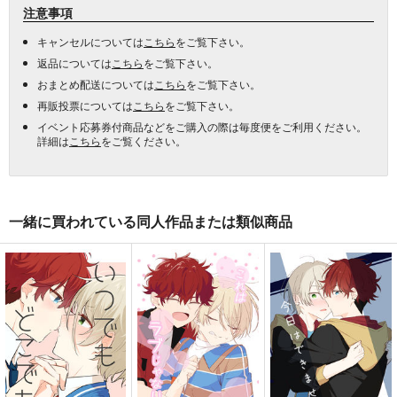
注意事項
キャンセルについては
こちら
をご覧下さい。
返品については
こちら
をご覧下さい。
おまとめ配送については
こちら
をご覧下さい。
再販投票については
こちら
をご覧下さい。
イベント応募券付商品などをご購入の際は毎度便をご利用ください。
詳細は
こちら
をご覧ください。
一緒に買われている同人作品または類似商品