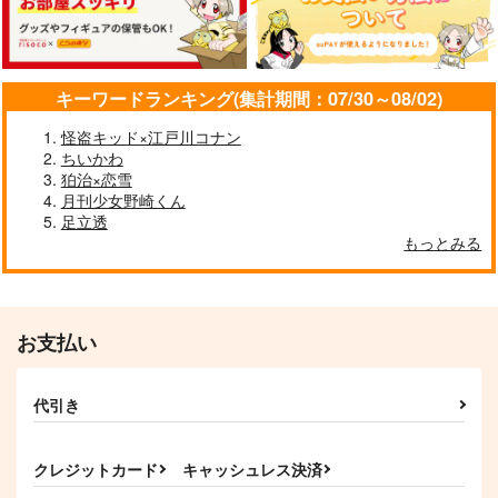
花群冬芽
サンプル
サンプル
サンプル
作品詳細
作品詳細
作品詳細
キーワードランキング(集計期間：07/30～08/02)
怪盗キッド×江戸川コナン
ちいかわ
狛治×恋雪
月刊少女野崎くん
足立透
もっとみる
お支払い
SuperSparkle
ラブユー・アンド・ラ
遠雷の紡ぐ絲
ブユー
IC
代引き
こうまごっこ
ゆるして！
2,499
1,729
円
円
（税込）
（税込）
990
円
（税込）
朱桜司
影片みか
クレジットカード
キャッシュレス決済
衣更真緒×朔間凛月