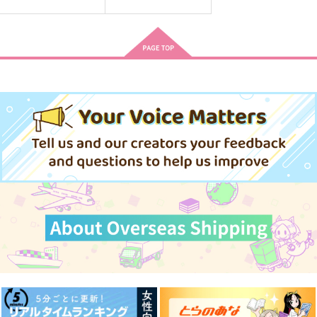
おめがのことのは 前
キスしないと出られな
琴線の音色
編
い部屋
てぴとくら～地球のへ
ハンマードリル
好屋牢
そ～
629
660
円
円
（税込）
（税込）
440
円
（税込）
松野カラ松×松野一松
松野カラ松×松野一松
松野カラ松
サンプル
サンプル
サンプル
作品詳細
作品詳細
作品詳細
Too Over!
つまりそれってどうい