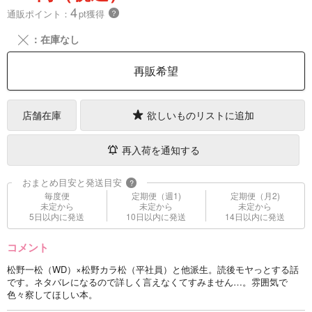
4
通販ポイント：
pt獲得
？
╳
：在庫なし
再販希望
店舗在庫
欲しいものリストに追加
再入荷を通知する
おまとめ目安と発送目安
?
毎度便
定期便（週1)
定期便（月2)
未定から
未定から
未定から
5日以内に発送
10日以内に発送
14日以内に発送
コメント
松野一松（WD）×松野カラ松（平社員）と他派生。読後モヤっとする話
です。ネタバレになるので詳しく言えなくてすみません…。雰囲気で
色々察してほしい本。