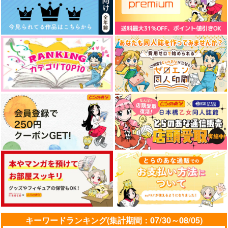
PIECE OF CAKE
うこと？
はちみつノイズ
キナコロンド
ホクリホカ。
787
787
円
円
（税込）
（税込）
362
円
（税込）
松野一松×松野おそ松
松野一松×松野チョロ松
松野おそ松×松野一松
サンプル
サンプル
サンプル
作品詳細
作品詳細
作品詳細
あの頃の俺たちは
かけら
オレはつよい！
キーワードランキング(集計期間：07/30～08/05)