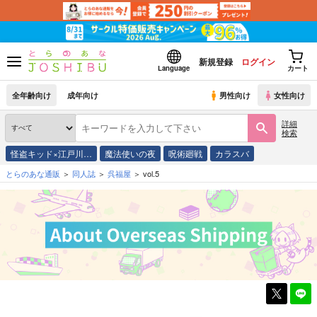
新規登録
ログイン
Language
カート
全年齢向け
成年向け
男性向け
女性向け
詳細
検索
怪盗キッド×江戸川…
魔法使いの夜
呪術廻戦
カラスバ
とらのあな通販
同人誌
呉福屋
vol.5