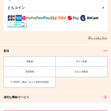
円
（税込）
（税込）
1,375
円
（税込）
松野カラ松×松野十四松
松野おそ松×松野カラ松
とらコイン
松野カラ松×松野おそ松
サンプル
サンプル
サンプル
作品詳細
作品詳細
作品詳細
詳しくはこちら
配送
宅配便
ポスト投函
店頭受取
おまとめ配送
11,000円（税込）以上で送料当社負担
君を知りたい
２人でいるとほら、こ
のように。
便利な機能/サービス
てぴとくら～地球のへ
コイノボルコイ
そ～
739
円
（税込）