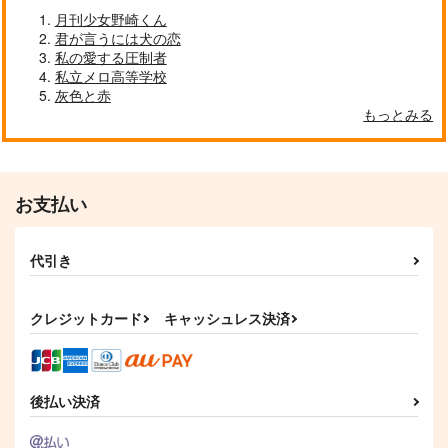
はちみつノイズ
808
いわし定食
月刊少女野崎くん
787
625
715
円
円
円
君が言うには犬の恋
（税込）
（税込）
（税込）
松野カラ松
私の愛する圧制者
松野一松×松野おそ松
松野カラ松×松野おそ松
私立メロ高等学校
サンプル
サンプル
サンプル
灰色と赤
もっとみる
作品詳細
作品詳細
作品詳細
お支払い
代引き
クレジットカード
キャッシュレス決済
ぽっかぽかぽか
それはまるでドラマの
うしろの正面だあれ？
後払い決済
ような
コイノボルコイ
GOMIQUZ
ワンだふるワールド
787
860
円