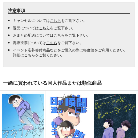
注意事項
キャンセルについては
こちら
をご覧下さい。
返品については
こちら
をご覧下さい。
おまとめ配送については
こちら
をご覧下さい。
再販投票については
こちら
をご覧下さい。
イベント応募券付商品などをご購入の際は毎度便をご利用ください。
詳細は
こちら
をご覧ください。
一緒に買われている同人作品または類似商品