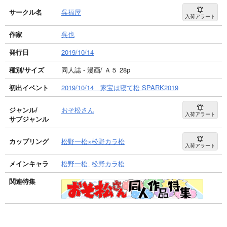
サークル名
呉福屋
入荷アラート
作家
呉也
発行日
2019/10/14
種別/サイズ
同人誌 - 漫画/ Ａ５ 28p
初出イベント
2019/10/14 家宝は寝て松 SPARK2019
ジャンル/
おそ松さん
入荷アラート
サブジャンル
カップリング
松野一松×松野カラ松
入荷アラート
メインキャラ
松野一松
松野カラ松
関連特集