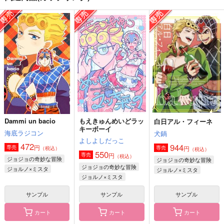
もえきゅんめいどラッ
エイリアン・ゴース
きみ越しの夜明け
キーボーイ
ト・サンタクロース
:) hahaha
よしよしだっこ
ブボランド
1,257
円
（税込）
550
770
円
円
（税込）
（税込）
ジョルノ×フーゴ
ジョルノ×ミスタ
ジョルノ×フーゴ
サンプル
サンプル
サンプル
作品詳細
作品詳細
作品詳細
Dammi un bacio
もえきゅんめいどラッ
白日アル・フィーネ
キーボーイ
海底ラジコン
犬鍋
よしよしだっこ
472
944
円
専売
円
専売
（税込）
（税込）
550
円
専売
（税込）
ジョジョの奇妙な冒険
ジョジョの奇妙な冒険
ジョジョの奇妙な冒険
ジョルノ×ミスタ
ジョルノ×ミスタ
ジョルノ×ミスタ
サンプル
サンプル
サンプル
カート
カート
カート