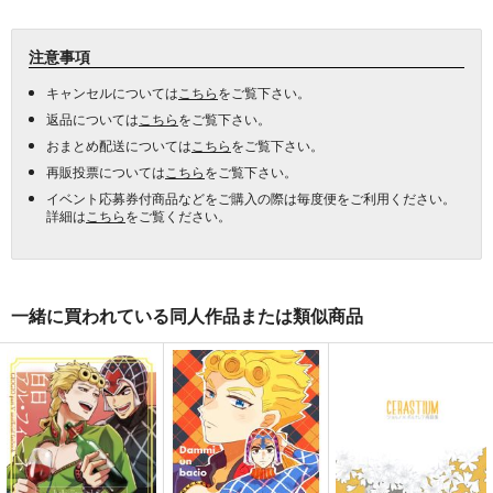
注意事項
キャンセルについては
こちら
をご覧下さい。
返品については
こちら
をご覧下さい。
おまとめ配送については
こちら
をご覧下さい。
再販投票については
こちら
をご覧下さい。
イベント応募券付商品などをご購入の際は毎度便をご利用ください。
詳細は
こちら
をご覧ください。
一緒に買われている同人作品または類似商品