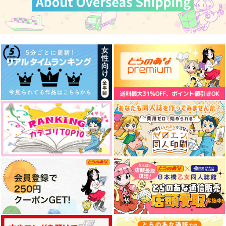
メシ食お！
今日、家に帰ったら
春の嵐
はる
iozo
２×３
わんぱら
787
440
円
円
（税込）
（税込）
629
円
（税込）
ジョニィ・ジョースター
東方仗助×岸辺露伴
ジョルノ×ブチャラティ
サンプル
サンプル
サンプル
作品詳細
作品詳細
作品詳細
BABY, DON'T CRY
れんあいヴィクティム
Regulus