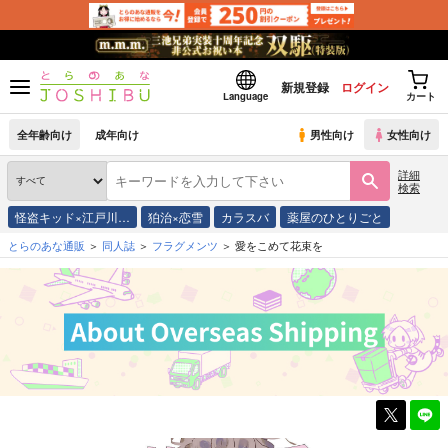
新規登録
ログイン
Language
カート
全年齢向け
成年向け
男性向け
女性向け
詳細
検索
怪盗キッド×江戸川…
狛治×恋雪
カラスバ
薬屋のひとりごと
とらのあな通販
同人誌
フラグメンツ
愛をこめて花束を