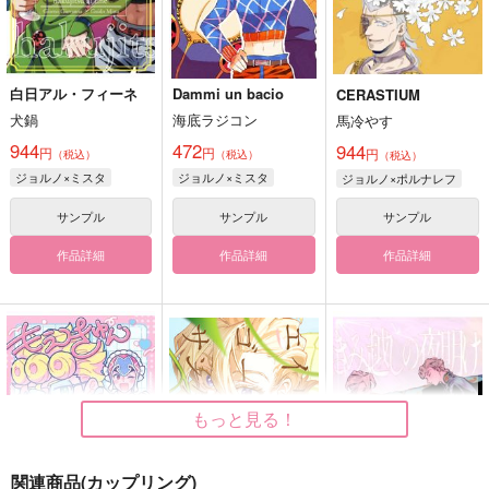
白日アル・フィーネ
Dammi un bacio
CERASTIUM
犬鍋
海底ラジコン
馬冷やす
944
472
944
円
円
円
（税込）
（税込）
（税込）
ジョルノ×ミスタ
ジョルノ×ミスタ
ジョルノ×ポルナレフ
サンプル
サンプル
サンプル
作品詳細
作品詳細
作品詳細
もっと見る！
関連商品(カップリング)