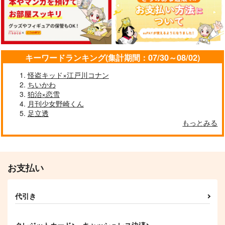
dilemma
九時半倶楽部
g-rough
1,257
800
330
円
円
円
（税込）
（税込）
（税込）
ジョセフ×シーザー
東方仗助×岸辺露伴
花京院典明×空条承太郎
サンプル
サンプル
サンプル
キーワードランキング(集計期間：07/30～08/02)
作品詳細
作品詳細
作品詳細
怪盗キッド×江戸川コナン
ちいかわ
狛治×恋雪
月刊少女野崎くん
足立透
もっとみる
お支払い
代引き
My Only Wish
アンダーグラウンド
My Person
15
Sub Rosa
COIA
趣ハイジャンプ