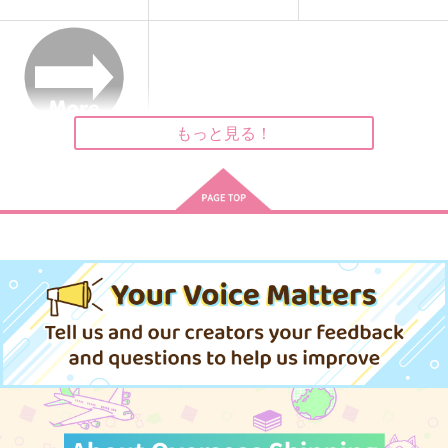
きみのつたえかた
bouquet
fill
sixth
:) hahaha
sixth
1,144
330
787
円
円
円
（税込）
（税込）
（税込）
ジョルノ×フーゴ
ジョルノ×フーゴ
ジョルノ×フーゴ
もっと見る！
サンプル
サンプル
サンプル
作品詳細
作品詳細
作品詳細