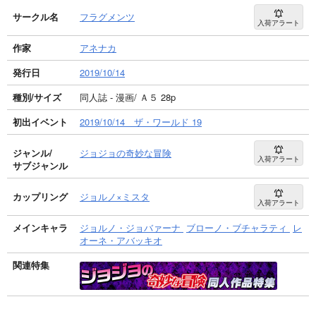
サークル名
フラグメンツ
入荷アラート
作家
アネナカ
発行日
2019/10/14
種別/サイズ
同人誌 - 漫画/ Ａ５ 28p
初出イベント
2019/10/14 ザ・ワールド 19
ジャンル/
ジョジョの奇妙な冒険
入荷アラート
サブジャンル
カップリング
ジョルノ×ミスタ
入荷アラート
メインキャラ
ジョルノ・ジョバァーナ
ブローノ・ブチャラティ
レ
オーネ・アバッキオ
関連特集