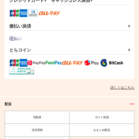
2,515
クレジットカード
キャッシュレス決済
1,257
円
円
（税込）
（税込）
880
円
（税込）
ディオ×ジョナサン
空条承太郎×花京院典明
東方仗助
サンプル
サンプル
サンプル
後払い決済
作品詳細
作品詳細
作品詳細
とらコイン
詳しくはこちら
配送
夜を縫い止めて
DIOの館のおひめさま
宅配便
ポスト投函
iozo
あんこもち
店頭受取
おまとめ配送
787
472
円
円
（税込）
（税込）
ジョニィ・ジョースター
DIO