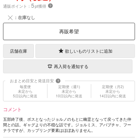
5
通販ポイント：
pt獲得
？
╳
：在庫なし
再販希望
店舗在庫
欲しいものリストに追加
再入荷を通知する
おまとめ目安と発送目安
?
毎度便
定期便（週1)
定期便（月2)
未定から
未定から
未定から
5日以内に発送
10日以内に発送
14日以内に発送
コメント
五部終了後、ボスとなったジョルノのもとに幽霊となって戻ってきた仲
間との話。ギャグよりの不穏な話です。ジョルミス、アバブチャ、フー
ナラですが、カップリング要素はほぼありません。