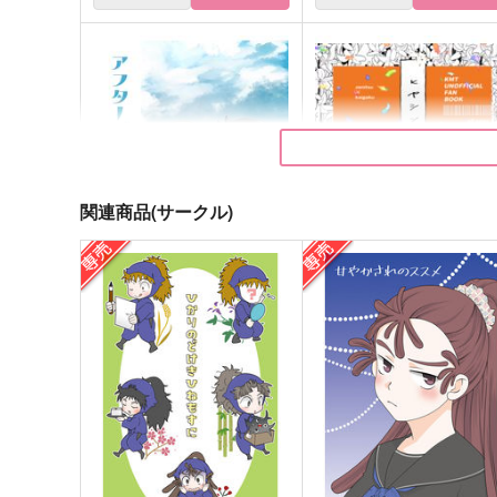
関連商品(サークル)
アフターブルー
ヒヤシンス
Equinox
かがりび
472
787
円
円
（税込）
（税込）
我妻善逸×獪岳
我妻善逸×獪岳
サンプル
作品詳細
サンプル
作品詳細