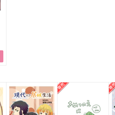
ト
太陽と見る夢
青くて、甘い
おそば
ピンクノイズ
944
600
9
円
円
（税込）
（税込）
我妻善逸×獪岳
宇髄天元×我妻善逸
サンプル
作品詳細
サンプル
作品詳細