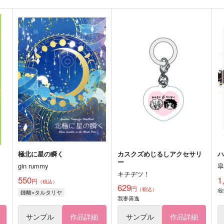
極北に星の瞬く
カスクズめじるしアクセサリ
ー
gin rummy
キチヂツ！
550
1
円
（税込）
629
円
（税込）
我
鍾離×タルタリヤ
我妻善逸
サンプル
作品詳細
サンプル
作品詳細