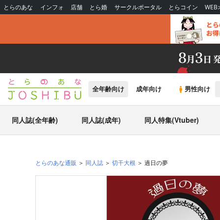
とらのあな
インフォ
店舗
とら婚
サークルポータル
とらコイン
WE
全年齢向け
成年向け
男性向け
同人誌(全年齢)
同人誌(成年)
同人特集(Vtuber)
とらのあな通販
同人誌
切干大根
過日の夢