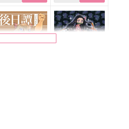
後日譚
鬼滅のスズメ
春マンジャロ
ウラシマモト
,078
330
円
円
（税込）
（税込）
我妻善逸
我妻善逸×竈門禰豆子
サンプル
作品詳細
サンプル
作品詳細