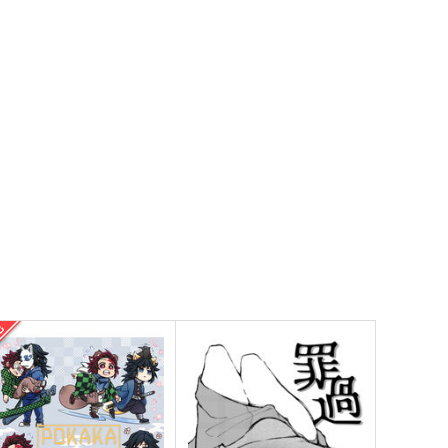
不運はお昼でおしまいです！
終わらない歌を歌おう
リンゴアメ
アスタリスク
44
1,572
円
円
（税込）
（税込）
宇髄天元×我妻善逸
宇髄天元×我妻善逸
サンプル
作品詳細
サンプル
作品詳細