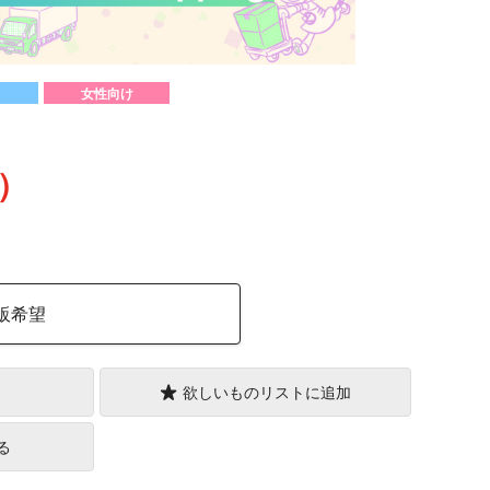
女性向け
込）
販希望
欲しいものリストに追加
る