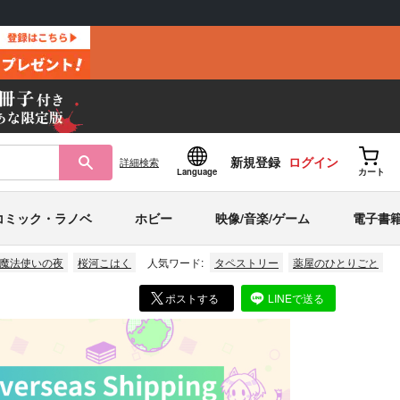
新規登録
ログイン
詳細
検索
Language
カート
コミック・ラノベ
ホビー
映像/音楽/ゲーム
電子書
魔法使いの夜
桜河こはく
人気ワード:
タペストリー
薬屋のひとりごと
ポストする
LINEで送る