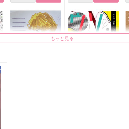
もっと見る！
鬼滅の刃便箋
ウソカコイ
aoyukiko08
ricochet
226
715
1
円
円
（税込）
（税込）
我妻善逸
宇髄天元×我妻善逸
サンプル
作品詳細
サンプル
作品詳細