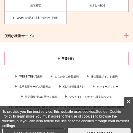
1,100
165
店頭受取
おまとめ配送
円
円
（税込）
（税込）
シルヴァン×イングリット
ディミトリ×ベレト
11,000円（税込）以上で送料当社負担
サンプル
サンプル
作品詳細
作品詳細
便利な機能/サービス
店舗を探す
WEBSITE利用規約
とらのあな会員規約
通信販売ポイント規約
電子書籍サービス利用規約
個人情報保護方針
クッキーポリシー
特定商取引法に基づく表示
なりすまし・いたずら注文について
For Overseas customer, now you can ship your purchases by using purchases agent
services “AOCS”! Click {more…} for more information …
more
To provide you the best service, this website uses cookies.See our Cookie
Policy to learn more.You must agree to the use of cookies to browse the
website, but you can also refuse the use of some cookies through your browser
settings.
c TORANOANA Inc, All Rights Reserved.
Check our Cookie Policy
Agree and close