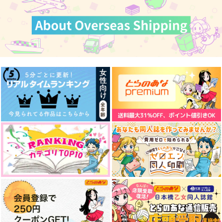
カート
カート
カート
NEVER DIE
LIFE!!2
青のコントレイル
SurferFarm
らいげきたい
らいげきたい
787
770
1,485
円
円
円
（税込）
（税込）
（税込）
ディミトリ×エーデルガルト
ディミトリ×ベレス
シルヴァン×ベレス
サンプル
サンプル
サンプル
作品詳細
作品詳細
作品詳細
TABOO NIGHT XXXX
寿先輩！俺と結婚して
アイタイエトワール
FOREVER
ください！！(第2版)
15gram
Beige
25cm
629
円
専売
（税込）
787
787
円
円
専売
専売
（税込）
（税込）
うたの☆プリンスさまっ♪
うたの☆プリンスさまっ♪
うたの☆プリンスさまっ♪
カミュ×神宮寺レン
カミュ
オールキャラ
カミュ×寿嶺二
サンプル
サンプル
サンプル