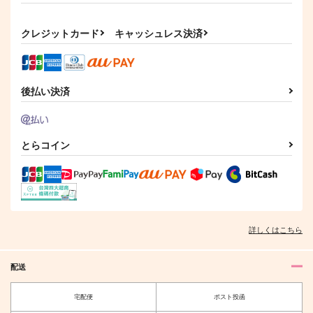
んですか！？
ふんわりチーム
canaan
カート
カート
てふてね
787
1,572
円
円
（税込）
（税込）
クレジットカード
キャッシュレス決済
660
円
（税込）
ユーリス×ベレト
ディミトリ×エーデルガルト
ベレト×ベルナデッタ
サンプル
サンプル
サンプル
後払い決済
作品詳細
作品詳細
作品詳細
とらコイン
詳しくはこちら
配送
言葉はいらない
ディミレトステッカー
宅配便
ポスト投函
熱闘ジャンキー
チーズマカロニ