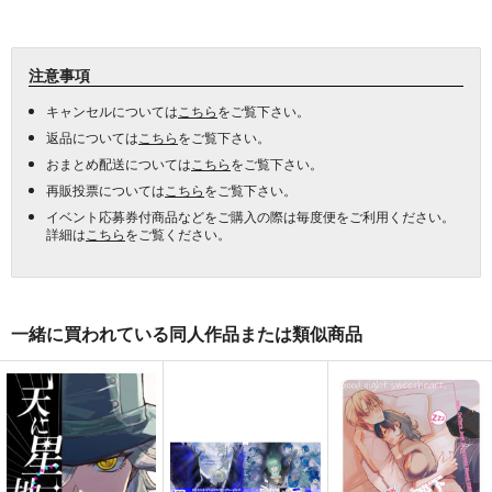
注意事項
キャンセルについては
こちら
をご覧下さい。
返品については
こちら
をご覧下さい。
おまとめ配送については
こちら
をご覧下さい。
再販投票については
こちら
をご覧下さい。
イベント応募券付商品などをご購入の際は毎度便をご利用ください。
詳細は
こちら
をご覧ください。
一緒に買われている同人作品または類似商品