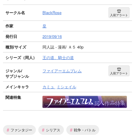
サークル名
BlackRose
入荷アラート
作家
皇
発行日
2019/09/16
種別/サイズ
同人誌 - 漫画/ Ａ５ 40p
シリーズ（同人）
王の道、騎士の道
ジャンル/
ファイアーエムブレム
入荷アラート
サブジャンル
メインキャラ
カミュ
ミシェイル
関連特集
#
#
#
ファンタジー
シリアス
戦争・バトル