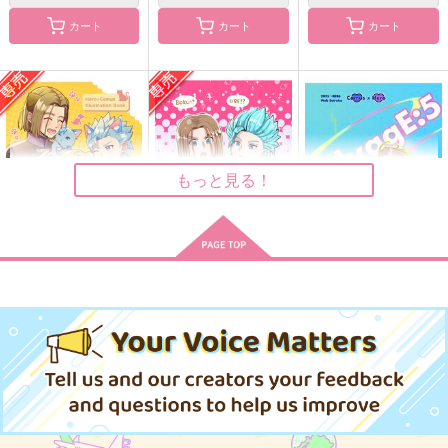
カート
カート
カート
なかよくしようぜ！
beast and devils
虚ろの花
Sunny Garden
チーズマカロニ
熱闘ジャンキー
385
700
1,100
円
円
円
（税込）
（税込）
（税込）
クロード
ディミトリ
シルヴァン
もっと見る！
サンプル
サンプル
サンプル
作品詳細
作品詳細
作品詳細
けものびより
ぬいがあらわれた！
salvagE:5
エモエモン
ゆずみつ
アロマ
770
472
787
円
円
専売
専売
円
（税込）
（税込）
（税込）
ドラゴンクエスト
ドラゴンクエスト
ドラゴンクエスト
主人公×カミュ
主人公×カミュ
カミュ×主人公
サンプル
サンプル
サンプル