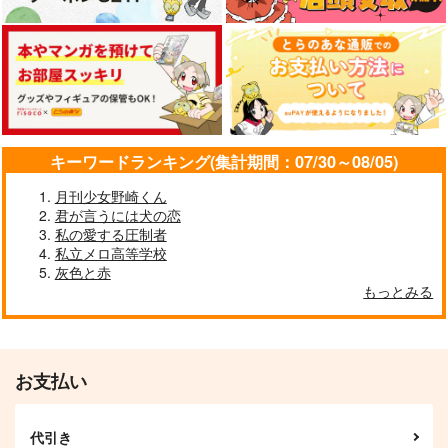
君はレモン
kisses
ディミレスステッカー
カート
カート
カート
セット
部屋とYシャツと手槍
らいげきたい
チーズマカロニ
715
1,595
円
円
（税込）
（税込）
231
円
（税込）
ディミトリ×ベレス
ディミトリ×ベレス
ディミトリ×ベレス
サンプル
サンプル
サンプル
キーワードランキング(集計期間：07/30～08/05)
作品詳細
作品詳細
作品詳細
月刊少女野崎くん
君が言うには犬の恋
私の愛する圧制者
私立メロ高等学校
灰色と赤
さよならロマンティッ
カーテンコール
もっとみる
ク
Caramyray
Caramyray
787
円
専売
（税込）
629
円
専売
（税込）
うたの☆プリンスさまっ♪
うたの☆プリンスさまっ♪
お支払い
カミュ×寿嶺二
寿嶺二×カミュ
サンプル
サンプル
花はいつ咲いた
Never Ever Land
なんでこの人と店番な
代引き