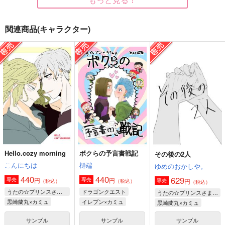
関連商品(キャラクター)
前後不覚の魅惑酒
００のコンフリクト
遠き日の恋文
March
March
部屋とYシャツと手槍
660
849
660
円
円
円
（税込）
（税込）
（税込）
クロード×ベレス
シルヴァン×ベレス
ディミトリ×ベレス
サンプル
サンプル
サンプル
作品詳細
作品詳細
作品詳細
Hello.cozy morning
ボクらの予言書戦記
その後の2人
こんにちは
樋端
ゆめのおかしや。
440
440
629
円
円
専売
専売
円
専売
（税込）
（税込）
（税込）
うたの☆プリンスさまっ♪
ドラゴンクエスト
うたの☆プリンスさまっ♪
黒崎蘭丸×カミュ
イレブン×カミュ
黒崎蘭丸×カミュ
サンプル
サンプル
サンプル