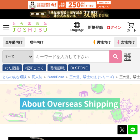
新規登録
ログイン
Language
カート
全年齢向け
成年向け
男性向け
女性向け
詳細
検索
わた図書
桜河こはく
呪術廻戦
Dr.STONE
とらのあな通販
同人誌
BlackRose
王の道、騎士の道
(シリーズ)
王の道、騎士