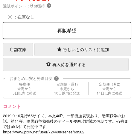
6
通販ポイント：
pt獲得
？
╳
：在庫なし
再販希望
店舗在庫
欲しいものリストに追加
再入荷を通知する
おまとめ目安と発送目安
?
毎度便
定期便（週1)
定期便（月2)
未定から
未定から
未定から
5日以内に発送
10日以内に発送
14日以内に発送
コメント
2019.9.16発行A5サイズ、本文40P、一部流血表現あり。暗黒戦争のお
話、第11弾。暗黒戦争勃発後のディール要塞攻防戦のお話です。※9巻ま
ではpixivにて公開中です。
https://www.pixiv.net/user/724408/series/63582