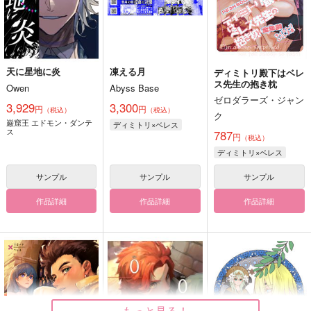
天に星地に炎
凍える月
ディミトリ殿下はベレ
ス先生の抱き枕
Owen
Abyss Base
ゼロダラーズ・ジャン
3,929
3,300
円
円
（税込）
（税込）
ク
巌窟王 エドモン・ダンテ
ディミトリ×ベレス
ス
787
円
（税込）
ディミトリ×ベレス
サンプル
サンプル
サンプル
作品詳細
作品詳細
作品詳細
もっと見る！