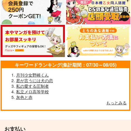
サンプル
サンプル
作品詳細
作品詳細
キーワードランキング(集計期間：07/30～08/05)
月刊少女野崎くん
君が言うには犬の恋
私の愛する圧制者
私立メロ高等学校
灰色と赤
もっとみる
お支払い