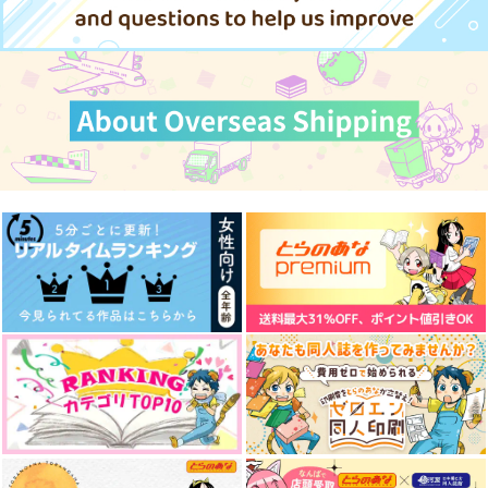
サンプル
サンプル
サンプル
サンプル
作品詳細
作品詳細
作品詳細
作品詳細
轟くんのなぞなぞ誕生
小人のケーキ屋さん
日
海世界旅行
チルド
1,415
円
（税込）
979
円
（税込）
グエル×スレッタ
轟焦凍×爆豪勝己