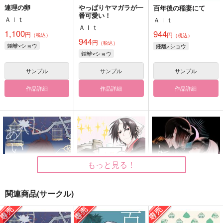
連理の卵
やっぱりヤマガラが一
百年後の稲妻にて
番可愛い！
Ａｌｔ
Ａｌｔ
Ａｌｔ
1,100
944
円
円
（税込）
（税込）
944
円
（税込）
鍾離×ショウ
鍾離×ショウ
鍾離×ショウ
サンプル
サンプル
サンプル
作品詳細
作品詳細
作品詳細
もっと見る！
関連商品(サークル)
あいのうた
鬼が押しかけ看病しに
ドライ・ワルツ・キス