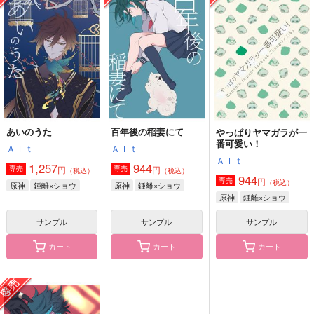
きた件。
Ａｌｔ
はつはるにて。
ばびろん。
1,257
629
円
円
（税込）
（税込）
787
円
（税込）
鍾離×ショウ
鬼灯×白澤
白澤×鬼灯
サンプル
サンプル
サンプル
作品詳細
作品詳細
作品詳細
あいのうた
百年後の稲妻にて
やっぱりヤマガラが一
番可愛い！
Ａｌｔ
Ａｌｔ
Ａｌｔ
1,257
944
円
円
専売
専売
（税込）
（税込）
944
円
専売
（税込）
原神
鍾離×ショウ
原神
鍾離×ショウ
原神
鍾離×ショウ
サンプル
サンプル
サンプル
カート
カート
カート
はむたく？
今夜、寝室にて
まずはここからはじめ
ましょう