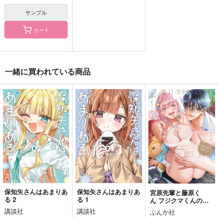
2,044
944
770
円
円
円
（税込）
（税込）
（税込）
サンプル
白澤×鬼灯
白澤×鬼灯
柊夜ノ介×主人公
カート
サンプル
サンプル
サンプル
作品詳細
作品詳細
作品詳細
一緒に買われている商品
鬼徹の刃 鬼殺隊のあ
鬼徹の刃 無限猫好好
鬼徹の刃 無限猫好好
れやこれ編
編前編
編後編
保知矢さんはあまりあ
保知矢さんはあまりあ
宮原先輩と藤原く
る 2
る 1
ん フジクマくんのせ
第69金魚大隊
第69金魚大隊
第69金魚大隊
いで
講談社
講談社
ぶんか社
1,257
1,257
1,257
円
円
円
（税込）
（税込）