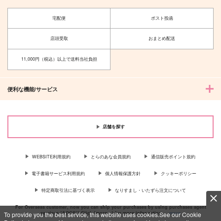
宅配便
ポスト投函
店頭受取
おまとめ配送
11,000円（税込）以上で送料当社負担
便利な機能/サービス
店舗を探す
WEBSITE利用規約
とらのあな会員規約
通信販売ポイント規約
電子書籍サービス利用規約
個人情報保護方針
クッキーポリシー
特定商取引法に基づく表示
なりすまし・いたずら注文について
For Overseas customer, now you can ship your purchases by using purchases agent
services “AOCS”! Click {more…} for more information …
more
To provide you the best service, this website uses cookies.See our Cookie