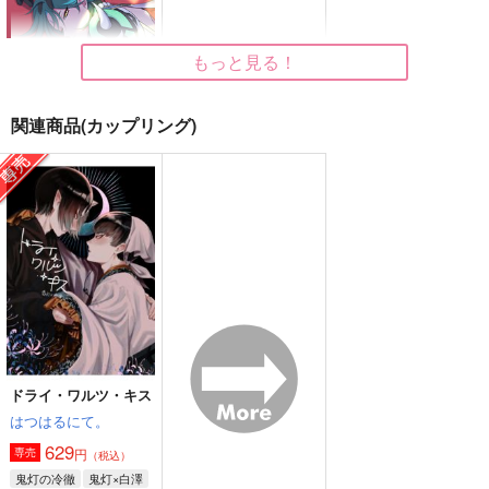
鎖骨エプロン
えそらのこと
bibi bi!
787
850
円
円
（税込）
（税込）
715
円
（税込）
もっと見る！
白澤×鬼灯
白澤×鬼灯
白澤×鬼灯
サンプル
サンプル
サンプル
関連商品(カップリング)
作品詳細
作品詳細
作品詳細
連理の卵
Ａｌｔ
1,100
円
専売
（税込）
原神
鍾離×ショウ
サンプル
カート
ドライ・ワルツ・キス
はつはるにて。
朝も夜も昼もなくても
マジックアワーの恋人
柊くんのコイバナ
629
円
専売
（税込）
貞淑
貞淑
かをのまち
鬼灯の冷徹
鬼灯×白澤