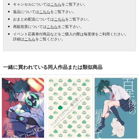
キャンセルについては
こちら
をご覧下さい。
返品については
こちら
をご覧下さい。
おまとめ配送については
こちら
をご覧下さい。
再販投票については
こちら
をご覧下さい。
イベント応募券付商品などをご購入の際は毎度便をご利用ください。
詳細は
こちら
をご覧ください。
一緒に買われている同人作品または類似商品