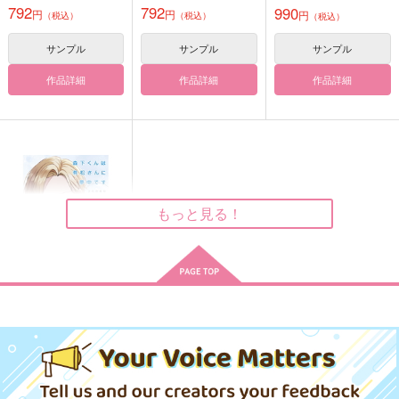
（税込）
792
792
990
円
円
鬼灯
鬼灯
円
鬼灯
（税込）
（税込）
（税込）
サンプル
サンプル
サンプル
サンプル
サンプル
サンプル
作品詳細
作品詳細
作品詳細
作品詳細
作品詳細
作品詳細
もっと見る！
その後のふたり。
THE END OF A JOU
好きです、飴村くん。
【有償特典】16P小冊
RNEY
／
子（森下くんは有松さ
竹林パンダ
VALENTINE DAY×BI
んに夢中です 上下
竹林パンダ
リリカルゴリラ
KADOKAWA
RTHDAY
880
巻）
円
（税込）
990
880
円
385
円
（税込）
（税込）
円
アンディ×出雲風子
（税込）
アンディ×出雲風子
神宮寺寂雷×飴村乱数