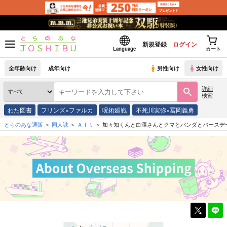
新規登録
ログイン
Language
カート
全年齢向け
成年向け
男性向け
女性向け
詳細
検索
わた図書
フリンズ×ファルカ
呪術廻戦
不死川実弥×冨岡義勇
とらのあな通販
同人誌
Ａｌｔ
加々知くんと白澤さんとクマとパンダとバースデ