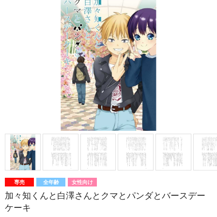
専売
全年齢
女性向け
加々知くんと白澤さんとクマとパンダとバースデー
ケーキ