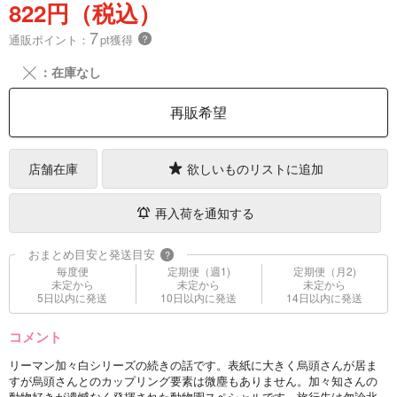
822円（税込）
7
通販ポイント：
pt獲得
？
╳
：在庫なし
再販希望
店舗在庫
欲しいものリストに追加
再入荷を通知する
おまとめ目安と発送目安
?
毎度便
定期便（週1)
定期便（月2)
未定から
未定から
未定から
5日以内に発送
10日以内に発送
14日以内に発送
コメント
リーマン加々白シリーズの続きの話です。表紙に大きく烏頭さんが居ま
すが烏頭さんとのカップリング要素は微塵もありません。加々知さんの
動物好きが遺憾なく発揮された動物園スペシャルです、旅行先は勿論北