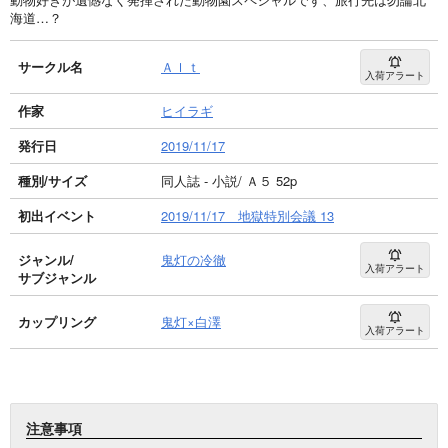
海道…？
サークル名
Ａｌｔ
入荷アラート
作家
ヒイラギ
発行日
2019/11/17
種別/サイズ
同人誌 - 小説/ Ａ５ 52p
初出イベント
2019/11/17 地獄特別会議 13
ジャンル/
鬼灯の冷徹
入荷アラート
サブジャンル
カップリング
鬼灯×白澤
入荷アラート
注意事項