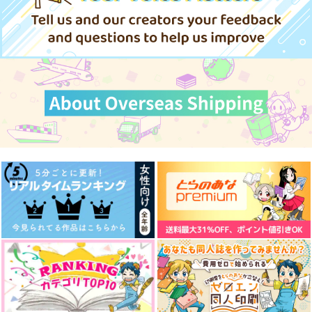
円
（税込）
（税込）
（税込）
天城一彩
五奇人
椎名ニキ×天城燐音
サンプル
サンプル
サンプル
作品詳細
作品詳細
作品詳細
何者でもない頃
メル燐HOLIC
邂逅一番
こうまごっこ
E&L
歯軋り
629
2,200
1,980
円
円
円
（税込）
（税込）
（税込）
斎宮宗
HiMERU×天城燐音
乱凪砂×七種茨