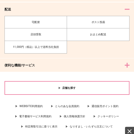
作品詳細
作品詳細
作品詳細
配送
宅配便
ポスト投函
店頭受取
おまとめ配送
11,000円（税込）以上で送料当社負担
便利な機能/サービス
STABON3
ラブユー・アンド・ラ
遠雷の紡ぐ絲
ブユー
店舗を探す
IC
こうまごっこ
ゆるして！
898
1,729
円
円
（税込）
（税込）
990
円
（税込）
天祥院英智
影片みか
WEBSITE利用規約
とらのあな会員規約
通信販売ポイント規約
衣更真緒×朔間凛月
電子書籍サービス利用規約
個人情報保護方針
クッキーポリシー
サンプル
サンプル
サンプル
特定商取引法に基づく表示
なりすまし・いたずら注文について
作品詳細
作品詳細
作品詳細