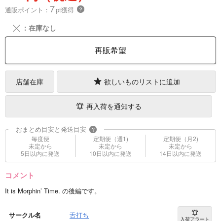
7
通販ポイント：
pt獲得
？
╳
：在庫なし
再販希望
店舗在庫
欲しいものリストに追加
再入荷を通知する
おまとめ目安と発送目安
?
毎度便
定期便（週1)
定期便（月2)
未定から
未定から
未定から
5日以内に発送
10日以内に発送
14日以内に発送
コメント
It is Morphin’ Time. の後編です。
サークル名
舌打ち
入荷アラート