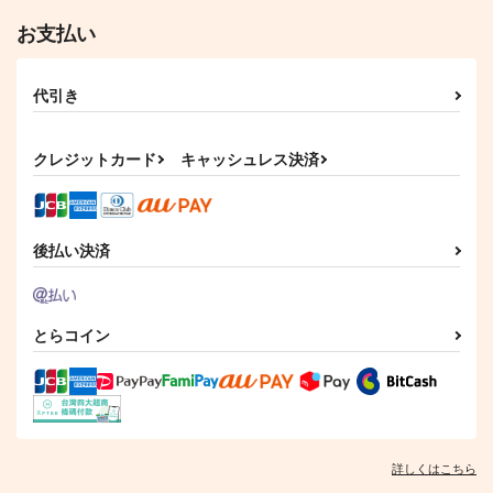
サンプル
サンプル
サンプル
お支払い
作品詳細
作品詳細
作品詳細
代引き
クレジットカード
キャッシュレス決済
後払い決済
とらコイン
不滅宣言
僕たちのこと
エヴァーシンス
低空飛行
ルルル
IC
869
516
1,365
円
円
円
（税込）
（税込）
（税込）
風早巽
天祥院英智
遊木真×瀬名泉
サンプル
サンプル
サンプル
詳しくはこちら