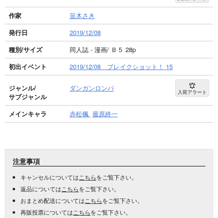
作家
笹木さき
発行日
2019/12/08
種別/サイズ
同人誌 - 漫画/ Ｂ５ 28p
初出イベント
2019/12/08 ブレイクショット！ 15
ジャンル/
ダンガンロンパ
入荷アラート
サブジャンル
メインキャラ
赤松楓
最原終一
注意事項
キャンセルについては
こちら
をご覧下さい。
返品については
こちら
をご覧下さい。
おまとめ配送については
こちら
をご覧下さい。
再販投票については
こちら
をご覧下さい。