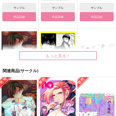
サンプル
サンプル
サンプル
作品詳細
作品詳細
作品詳細
もっと見る！
関連商品(サークル)
堂々巡り
変なるみつ。
初恋白書
笹木箱
ナナイロ
King's Treasure Box
1,257
394
715
円
円
円
（税込）
（税込）
（税込）
大崎×有明
流川楓×三井寿
ヴィクトル×勝生勇利
サンプル
サンプル
サンプル