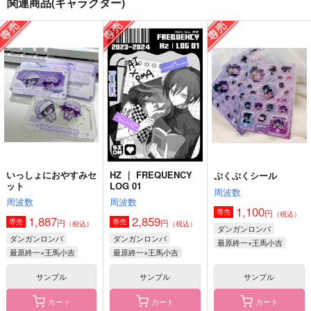
関連商品(キャラクター)
作品詳細
作品詳細
作品詳細
Wherever you go
笹木箱
1,572
円
専売
（税込）
遊戯王
遊城十代
万丈目準
サンプル
カート
いっしょにおやすみセ
HZ ｜ FREQUENCY
ぷくぷくシール
ット
LOG 01
周波数
鬼滅【炭治郎/禰豆子/
たとえばの話
狸になった勘右衛門
周波数
周波数
善逸/伊之助】スイー
1,100
ＨＢ
ＨＢ
円
専売
（税込）
ツプレート
1,887
2,859
ナナイロ
円
円
専売
専売
（税込）
（税込）
944
ダンガンロンパ
629
円
円
（税込）
（税込）
ダンガンロンパ
ダンガンロンパ
777
最原終一×王馬小吉
円
（税込）
笹山兵太夫×黒門伝七
鉢屋三郎×尾浜勘右衛門
最原終一×王馬小吉
最原終一×王馬小吉
竈門炭治郎
サンプル
サンプル
サンプル
サンプル
サンプル
サンプル
カート
カート
カート
作品詳細
作品詳細
作品詳細