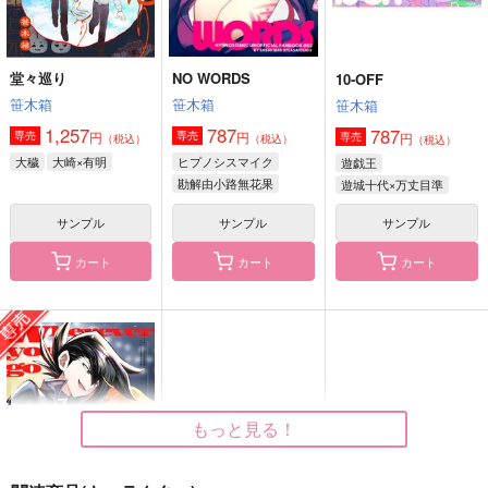
作品詳細
作品詳細
作品詳細
堂々巡り
NO WORDS
10-OFF
笹木箱
笹木箱
笹木箱
1,257
787
787
円
円
専売
専売
円
専売
（税込）
（税込）
（税込）
大穢
大崎×有明
ヒプノシスマイク
遊戯王
勘解由小路無花果
遊城十代×万丈目準
サンプル
サンプル
サンプル
カート
カート
カート
【「A英再録」収録
白ｘ灰。
鬼滅【炭治郎&禰豆
済】ブルータートルの
子】スプーン2本セッ
ナナイロ
夢
ト
ナナイロ
ナナイロ
638
円
（税込）
968
822
円
円
（税込）
（税込）
ブランカ×アッシュ
竈門炭治郎
もっと見る！
アッシュ×奥村英二
サンプル
サンプル
サンプル