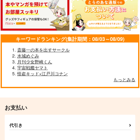
キーワードランキング(集計期間：08/03～08/09)
斎藤一の本を出すサークル
水城めぐみ
月刊少女野崎くん
宇宙戦艦ヤマト
怪盗キッド×江戸川コナン
もっとみる
お支払い
代引き