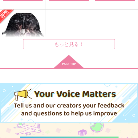
もっと見る！
蝉の抜殻
鍵のない箱
壊しても死なない玩具
祝福
箱
フレッシュ宣教師
ANIMALCLUB
標本箱
無糖度°
944
1,100
944
円
専売
円
円
（税込）
（税込）
（税込）
787
円
（税込）
ダンガンロンパ
流川楓×三井寿
スカリー×セベク
ヴォックス×アラスター
最原終一×王馬小吉
サンプル
サンプル
サンプル
サンプル
作品詳細
作品詳細
作品詳細
カート