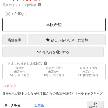
7
通販ポイント：
pt獲得
？
╳
：在庫なし
再販希望
店舗在庫
欲しいものリストに追加
再入荷を通知する
おまとめ目安と発送目安
?
毎度便
定期便（週1)
定期便（月2)
未定から
未定から
未定から
5日以内に発送
10日以内に発送
14日以内に発送
コメント
赤松たちが筋トレしながら学園からの脱出を目指すオールキャラギャグ
サークル名
笹木箱
入荷アラート