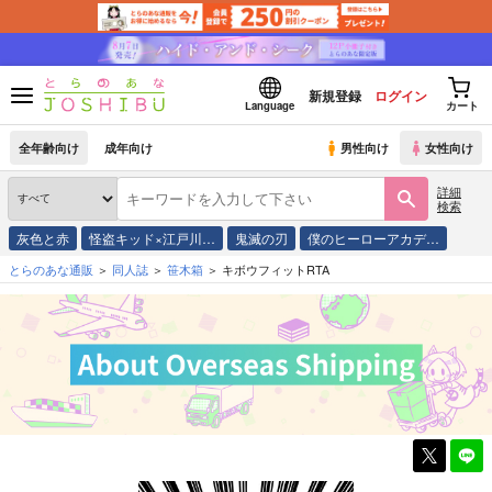
新規登録
ログイン
Language
カート
全年齢向け
成年向け
男性向け
女性向け
詳細
検索
灰色と赤
怪盗キッド×江戸川…
鬼滅の刃
僕のヒーローアカデ…
とらのあな通販
同人誌
笹木箱
キボウフィットRTA