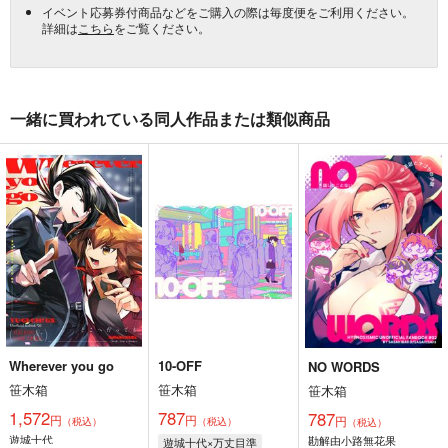
イベント応募券付商品などをご購入の際は毎度便をご利用ください。
詳細は
こちら
をご覧ください。
一緒に買われている同人作品または類似商品
Wherever you go
10-OFF
NO WORDS
笹木箱
笹木箱
笹木箱
1,572
787
787
円
円
円
（税込）
（税込）
（税込）
遊城十代
勘解由小路無花果
遊城十代×万丈目準