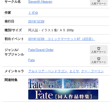
サークル名
Seventh Heaven
入荷アラート
作家
くずゆ
発行日
2019/12/29
種別/サイズ
同人誌 - イラスト集/ Ａ５ 200p
初出イベント
2019/12/29 コミックマーケット97（2日目）
ジャンル/
Fate/Grand Order
入荷アラート
サブジャンル
Fate
入荷アラート
メインキャラ
アルトリア・ペンドラゴン
エミヤ
クー・フーリン
関連特集