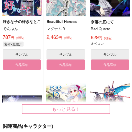
好きな子の好きなとこ
Beautiful Heroes
奈落の底にて
でんぷん
マグナム９
Bad Quarto
787
2,463
629
円
円
円
（税込）
（税込）
（税込）
オベロン
宮侑×北信介
サンプル
サンプル
サンプル
作品詳細
作品詳細
作品詳細
もっと見る！
関連商品(キャラクター)