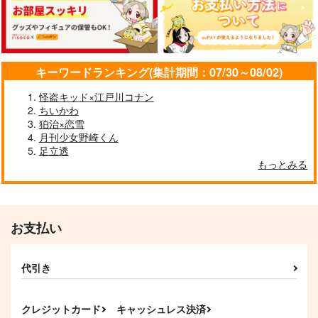
1,430
円
（税込）
メフメト2世×コンスタンティノス11世
武田晴信
サンプル
サンプル
サンプル
作品詳細
作品詳細
作品詳細
キーワードランキング(集計期間：07/30～08/02)
怪盗キッド×江戸川コナン
ちいかわ
狛治×恋雪
月刊少女野崎くん
足立透
もっとみる
我の嫁は可愛い
世界の終わりで君を待
つ 後編-3
トクセツ
NNBV
1,100
円
専売
（税込）
629
円
専売
（税込）
Fate
お支払い
Fate/Grand Order
ギルガメッシュ×アルトリア
クー・フーリン×エミヤ
バケモノとお嬢さん
召しませ！ご主人さま
WANT,WANT,WANT 2
代引き
サンプル
サンプル
ミノムシアン
Chiraryzm
たぴおかみるく
598
658
944
カート
カート
円
円
円
（税込）
（税込）
（税込）
クレジットカード
キャッシュレス決済
ミコッテ
中島敦×女司書
ビーマ×ドゥリーヨダナ