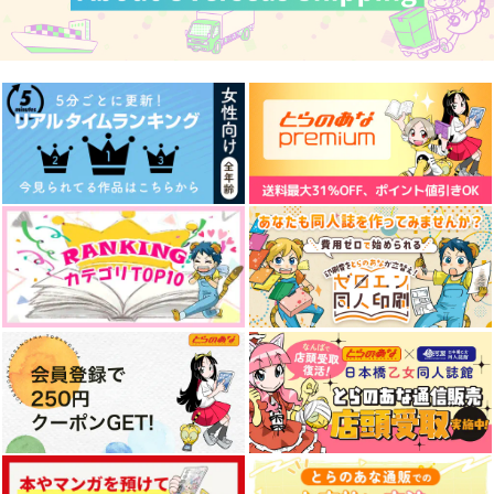
770
1,100
3,630
円
円
円
（税込）
（税込）
（税込）
エミヤ×アルトリア
ギルガメッシュ×アルトリア
アルフレッド×アーサー
サンプル
サンプル
サンプル
作品詳細
作品詳細
作品詳細
世界の終わりで君を待
余燼の呼び声
世界の終わりで君を待
つ 後編-5
つ 後編-4
crosslogic
NNBV
NNBV
787
円
（税込）
629
787
円
専売
円
専売
（税込）
（税込）
Fate
Fate/Grand Order
Fate/Grand Order
クー・フーリン×エミヤ
クー・フーリン×エミヤ
クー・フーリン×エミヤ
サンプル
サンプル
サンプル
Fate/GOMEMO10
Candelaria
落ちる春を掬う手は
（中）
ワダメモ
Gule gule
カート
カート
カート
コレ！
785
1,100
円
円
（税込）
（税込）