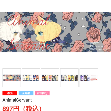
専売
全年齢
女性向け
AnimalServant
897円（税込）