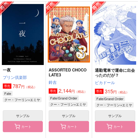
Romancia07
FGO Illustrations 12
Romancia02
m.m.m.
ReDrop
m.m.m.
3,615
1,210
2,292
円
円
円
（税込）
（税込）
（税込）
ブリュンヒルデ
カーマ
シグルド
サンプル
サンプル
サンプル
作品詳細
作品詳細
作品詳細
一夜
ASSORTED CHOCO
通勤電車で運命に出会
LATE3
ったのだが？
プリン倶楽部
鈴吉
ピカドール
787
円
専売
（税込）
2,144
315
円
専売
円
専売
（税込）
（税込）
Fate
Fate/Grand Order
Fate/Grand Order
クー・フーリン×エミヤ
クー・フーリン×エミヤ
クー・フーリン×エミヤ
サンプル
サンプル
サンプル
カート
カート
カート
あっちもこっちも
にっちもさっちも
目が醒めたら棺の中だ