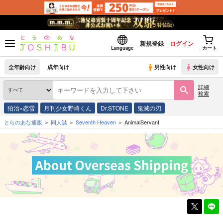
新規登録
ログイン
Language
カート
全年齢向け
成年向け
男性向け
女性向け
詳細
検索
狛治×恋雪
月刊少女野崎くん
Dr.STONE
鬼滅の刃
とらのあな通販
同人誌
Seventh Heaven
AnimalServant