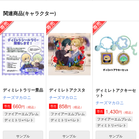
ス先生の抱き枕
March
Abyss Base
ゼロダラーズ・ジャン
関連商品(キャラクター)
660
3,300
円
円
（税込）
（税込）
ク
クロード×ベレス
ディミトリ×ベレス
787
円
（税込）
ディミトリ×ベレス
サンプル
サンプル
サンプル
作品詳細
作品詳細
作品詳細
ディミレトラリー景品
ディミレトアクスタ
ディミレトアクキーセ
ット
チーズマカロニ
チーズマカロニ
チーズマカロニ
660
858
円
円
専売
専売
（税込）
（税込）
1,430
円
専売
（税込）
ファイアーエムブレム
ファイアーエムブレム
ファイアーエムブレム
ディミトリ×ベレト
ディミトリ×ベレト
ディミトリ×ベレト
サンプル
サンプル
サンプル