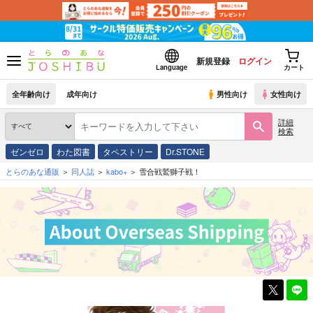
新規登録
ログイン
Language
カート
全年齢向け
成年向け
男性向け
女性向け
詳細
検索
ゼンゼロ
わた図書
タペストリー
Dr.STONE
とらのあな通販
同人誌
kabo+
雪合戦鷲獅子戦！