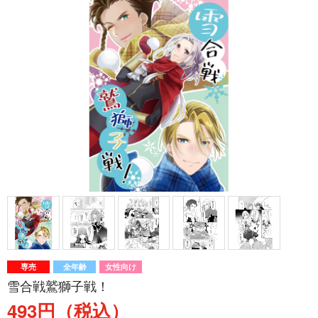
専売
全年齢
女性向け
雪合戦鷲獅子戦！
493円（税込）