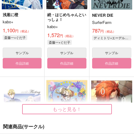
浅葱に橙
続・はじめちゃんとい
NEVER DIE
っしょ！
kabo+
SurferFarm
kabo+
1,100
787
円
円
（税込）
（税込）
1,572
円
（税込）
斎藤一×ぐだ子
ディミトリ×エーデルガルト
斎藤一×ぐだ子
サンプル
サンプル
サンプル
作品詳細
作品詳細
作品詳細
もっと見る！
関連商品(サークル)