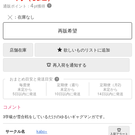
4
通販ポイント：
pt獲得
？
╳
：在庫なし
再販希望
店舗在庫
欲しいものリストに追加
再入荷を通知する
おまとめ目安と発送目安
?
毎度便
定期便（週1)
定期便（月2)
未定から
未定から
未定から
5日以内に発送
10日以内に発送
14日以内に発送
コメント
3学級が雪合戦をしているだけのゆるいギャグマンガです。
サークル名
kabo+
入荷アラート