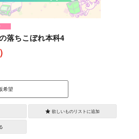
け
の落ちこぼれ本科4
込）
販希望
欲しいものリストに追加
る