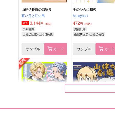
山姥切長義の恋語り
手のひらに初恋
蒼い月と紅い風
honey:xxx
3,144
472
円
円
専売
（税込）
（税込）
刀剣乱舞
刀剣乱舞
山姥切国広×山姥切長義
山姥切国広×山姥切長義
サンプル
カート
サンプル
カー
ちょぎくに"怒り"アンソロジ
HAKUCHUBON
ー『キレ味は互角』
RGB
ブチギレラボ
2,859
円
（税込）
1,870
円
（税込）
山姥切国広×山姥切長義
山姥切長義×山姥切国広
サンプル
作品詳細
サンプル
作品詳細