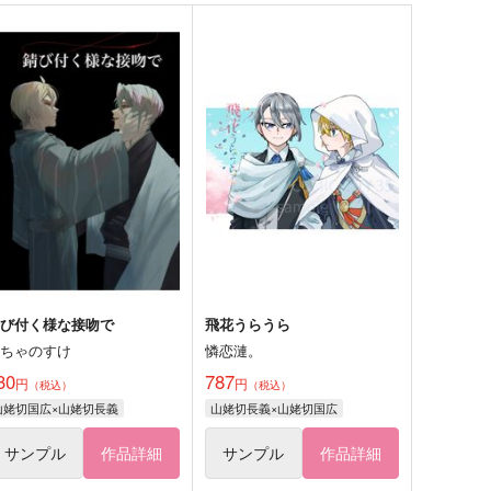
錆び付く様な接吻で
飛花うらうら
おちゃのすけ
憐恋漣。
30
787
円
円
（税込）
（税込）
山姥切国広×山姥切長義
山姥切長義×山姥切国広
サンプル
作品詳細
サンプル
作品詳細