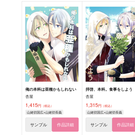
俺の本科は亜種かもしれない
拝啓、本科。食事をしよう
杏屋
杏屋
1,415
1,315
円
円
（税込）
（税込）
山姥切国広×山姥切長義
山姥切国広×山姥切長義
サンプル
作品詳細
サンプル
作品詳細