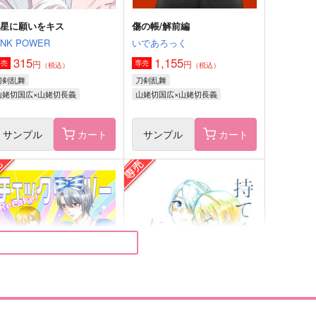
鳩星に願いをキス
傷の帳/解前編
INK POWER
いであろっく
315
1,155
円
円
専売
専売
（税込）
（税込）
刀剣乱舞
刀剣乱舞
山姥切国広×山姥切長義
山姥切国広×山姥切長義
サンプル
カート
サンプル
カート
幾度も巡る季節の中で
星空と四角形
メメントミント
WET
,987
1,132
円
円
（税込）
（税込）
山姥切国広×山姥切長義
山姥切国広×山姥切長義
サンプル
作品詳細
サンプル
作品詳細