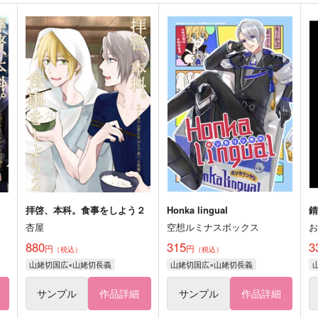
拝啓、本科。食事をしよう２
Honka lingual
杏屋
空想ルミナスボックス
880
315
3
円
円
（税込）
（税込）
山姥切国広×山姥切長義
山姥切国広×山姥切長義
サンプル
作品詳細
サンプル
作品詳細