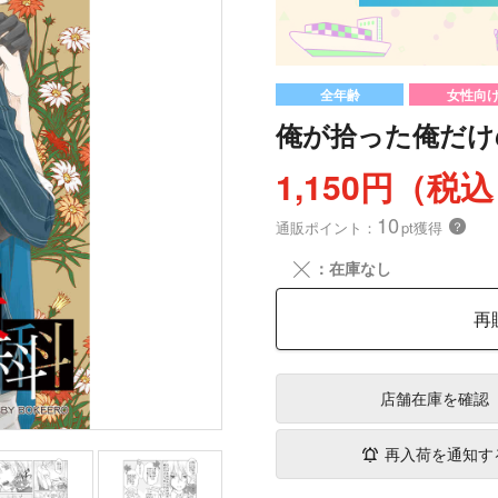
全年齢
女性向
俺が拾った俺だけ
1,150円（税
10
通販ポイント：
pt獲得
？
╳
：在庫なし
再
店舗在庫
を確認
再入荷を通知す