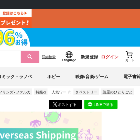
新規登録
ログイン
詳細
検索
Language
カート
コミック・ラノベ
ホビー
映像/音楽/ゲーム
電子書
フリンズ×ファルカ
特級α
人気ワード:
タペストリー
薬屋のひとりごと
ポストする
LINEで送る