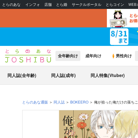
とらのあな
インフォ
店舗
とら婚
サークルポータル
とらコイン
WE
全年齢向け
成年向け
男性向け
同人誌(全年齢)
同人誌(成年)
同人特集(Vtuber)
とらのあな通販
同人誌
BOKEERO
俺が拾った俺だけの落ちこ