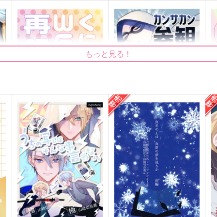
もっと見る！
外
くにちょぎweb再録集
カンサカン参観
talisona
あまみどり
c
1,179
472
6
円
円
（税込）
（税込）
山姥切国広×山姥切長義
山姥切長義×山姥切国広
サンプル
作品詳細
サンプル
作品詳細