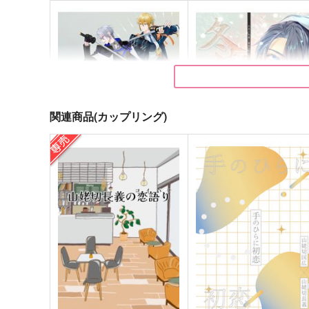
関連商品(カップリング)
f2
冬ながら（出戻り長義・番
1）
fefefe
黒酢
1,572
円
（税込）
944
円
（税込）
山姥切国広×山姥切長義
山姥切国広×山姥切長義
サンプル
作品詳細
サンプル
作品詳細