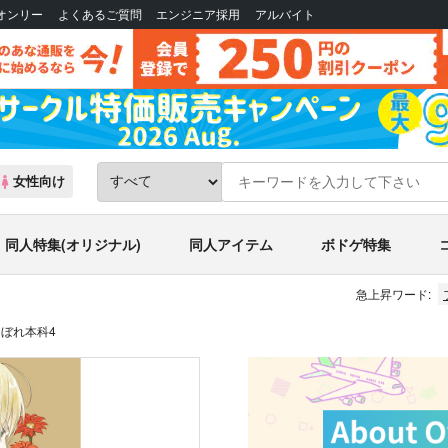
Bオンリー
よくあるご質問
エンジニア採用
アルバイト
女性向け
同人特集(オリジナル)
同人アイテム
ボドゲ特集
急上昇ワード:
ぼれ本科4