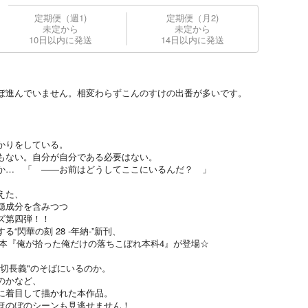
定期便（週1)
定期便（月2)
未定から
未定から
10日以内に発送
14日以内に発送
ぼ進んでいません。相変わらずこんのすけの出番が多いです。
かりをしている。
もない。自分が自分である必要はない。
か… 「 ――お前はどうしてここにいるんだ？ 」
えた、
穏成分を含みつつ
ズ第四弾！！
“閃華の刻 28 -年納-”新刊、
義本『俺が拾った俺だけの落ちこぼれ本科4』が登場☆
切長義"のそばにいるのか。
のかなど、
に着目して描かれた本作品。
ほのぼのシーンも見逃せません！