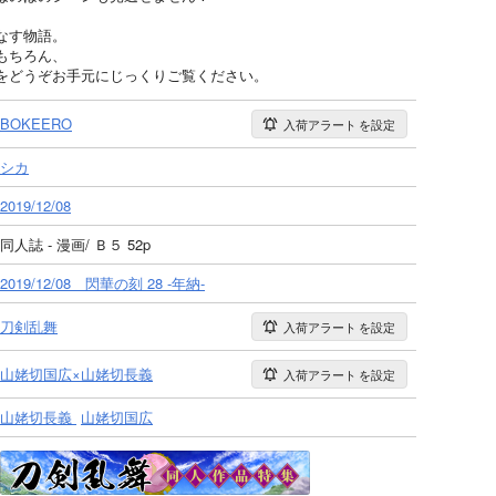
なす物語。
もちろん、
をどうぞお手元にじっくりご覧ください。
BOKEERO
入荷アラート
を設定
シカ
2019/12/08
同人誌 - 漫画/ Ｂ５ 52p
2019/12/08 閃華の刻 28 -年納-
刀剣乱舞
入荷アラート
を設定
山姥切国広×山姥切長義
入荷アラート
を設定
山姥切長義
山姥切国広