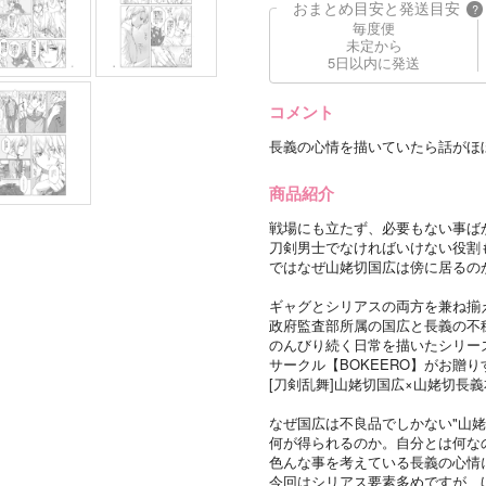
おまとめ目安と発送目安
?
毎度便
未定から
5日以内に発送
コメント
長義の心情を描いていたら話がほ
商品紹介
戦場にも立たず、必要もない事ば
刀剣男士でなければいけない役割
ではなぜ山姥切国広は傍に居るの
ギャグとシリアスの両方を兼ね揃
政府監査部所属の国広と長義の不
のんびり続く日常を描いたシリー
サークル【BOKEERO】がお贈りする
[刀剣乱舞]山姥切国広×山姥切長
なぜ国広は不良品でしかない"山姥
何が得られるのか。自分とは何な
色んな事を考えている長義の心情
今回はシリアス要素多めですが、