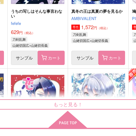
うちの写しはそんな事言わな
真冬の王は真夏の夢を見るか
い
AMBIVALENT
P
fefefe
1,572
円
専売
（税込）
629
円
（税込）
刀剣乱舞
刀剣乱舞
山姥切国広×山姥切長義
山姥切国広×山姥切長義
ト
サンプル
カート
サンプル
カート
いつもそこで夢から覚める
ひとひらを閉じ込めて
メメントミント
メメントミント
もっと見る！
1,396
1,283
2
円
円
（税込）
（税込）
山姥切国広×山姥切長義
山姥切国広×山姥切長義
サンプル
作品詳細
サンプル
作品詳細