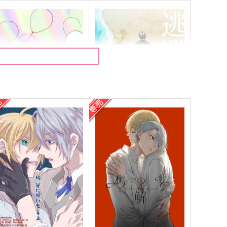
写しに関する二、三のこと
逃避行
trl＋
ハンドミキサー
60
1,100
円
円
（税込）
（税込）
山姥切長義×山姥切国広
山姥切国広×山姥切長義
サンプル
作品詳細
サンプル
作品詳細