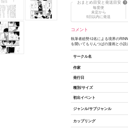
おまとめ目安と発送目安
?
毎度便
未定から
5日以内に発送
コメント
執筆者総勢12名による境界のRI
を開いてもりんつばの漫画と小説
サークル名
作家
発行日
種別/サイズ
初出イベント
ジャンル/
サブジャンル
カップリング