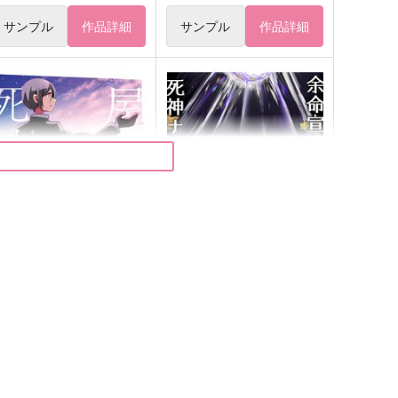
サンプル
作品詳細
サンプル
作品詳細
屋上の死神くん（下）
余命宣告を受けた玲王と死神
ナギの話。
-wing
ほっとけーき屋さん
87
円
（税込）
787
円
（税込）
研藤四郎
凪誠士郎×御影玲王