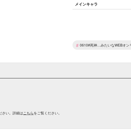
メインキャラ
#
0610#死神…みたいなWEBオン
ださい。詳細は
こちら
をご覧ください。