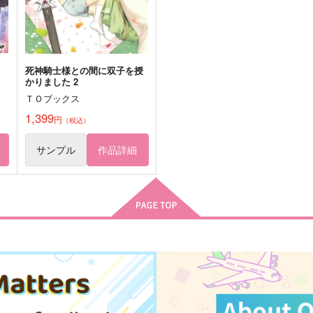
サンプル
作品詳細
サンプル
作品詳細
死神騎士様との間に双子を授
かりました 2
ＴＯブックス
1,399
円
（税込）
サンプル
作品詳細