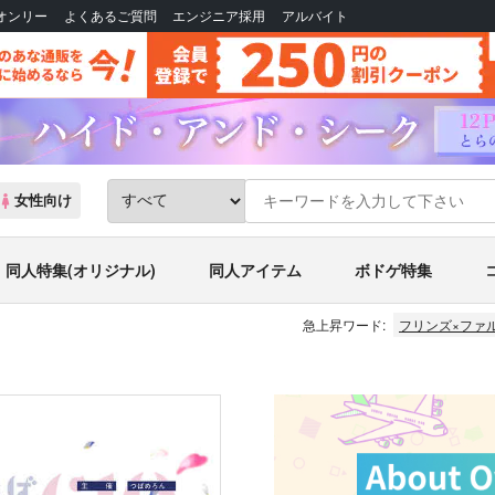
Bオンリー
よくあるご質問
エンジニア採用
アルバイト
女性向け
同人特集(オリジナル)
同人アイテム
ボドゲ特集
急上昇ワード:
フリンズ×ファ