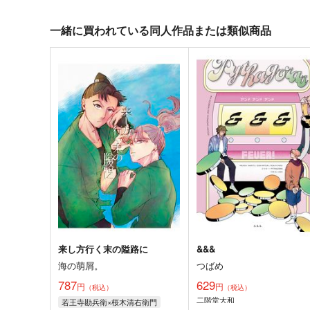
一緒に買われている同人作品または類似商品
来し方行く末の隘路に
&&&
海の萌屑。
つばめ
787
629
円
円
（税込）
（税込）
二階堂大和
若王寺勘兵衛×桜木清右衛門