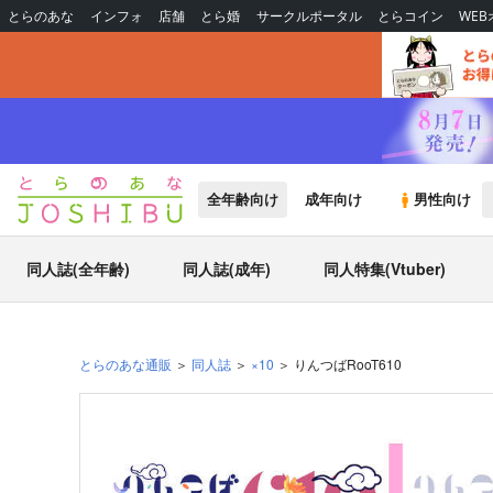
とらのあな
インフォ
店舗
とら婚
サークルポータル
とらコイン
WE
全年齢向け
成年向け
男性向け
同人誌(全年齢)
同人誌(成年)
同人特集(Vtuber)
とらのあな通販
同人誌
×10
りんつばRooT610