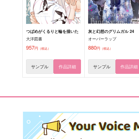
サンプル
作品詳細
サンプル
作品詳細
つばめがくるりと輪を描いた
灰と幻想のグリムガル 24
大洋図書
オーバーラップ
957
880
円
円
（税込）
（税込）
サンプル
作品詳細
サンプル
作品詳細