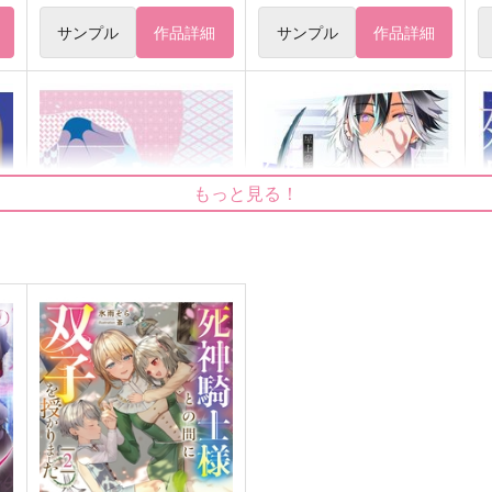
サンプル
作品詳細
サンプル
作品詳細
もっと見る！
か
ピンクな死神
屋上の死神くん（上）
リトルビット
L-wing
L
1,257
787
7
円
円
（税込）
（税込）
薬研藤四郎
薬
五条悟×夏油傑