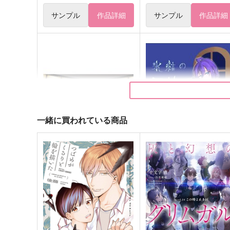
サンプル
作品詳細
サンプル
作品詳細
一緒に買われている商品
少女のいのちは死神でできて
氷結の死神はじめてのおつ
いる
い
ソイミリオン
黒カビ
770
550
円
円
（税込）
（税込）
少女
HiMERU×礼瀬マヨイ