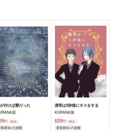
気が付けば愛だった
僕等は5秒後にキスをする
URANA屋
KURANA屋
29
629
円
円
（税込）
（税込）
雲雀恭弥×六道骸
雲雀恭弥×六道骸