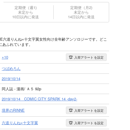
定期便（週1)
定期便（月2)
未定から
未定から
10日以内に発送
14日以内に発送
NNE六道りんね×十文字翼女性向け全年齢アンソロジーです。どこ
にあふれています。
×10
入荷アラート
を設定
つばめろん
2019/10/14
同人誌 - 漫画/ Ａ５ 92p
2019/10/14 COMIC CITY SPARK 14 -day2-
境界のRINNE
入荷アラート
を設定
六道りんね×十文字翼
入荷アラート
を設定