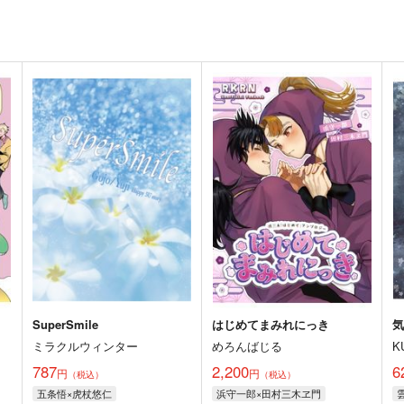
SuperSmile
はじめてまみれにっき
ミラクルウィンター
めろんばじる
K
787
2,200
6
円
円
（税込）
（税込）
五条悟×虎杖悠仁
浜守一郎×田村三木ヱ門