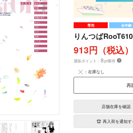
専売
全年齢
りんつばRooT610
913円（税込
8
通販ポイント：
pt獲得
？
╳
：在庫なし
再
店舗在庫
を確認
再入荷を通知す