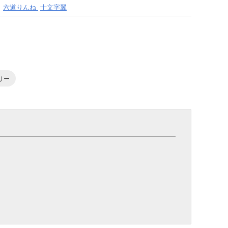
六道りんね
十文字翼
リー