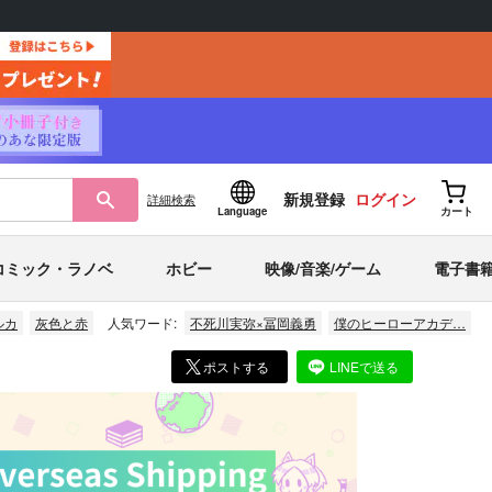
新規登録
ログイン
詳細
検索
Language
カート
コミック・ラノベ
ホビー
映像/音楽/ゲーム
電子書
ルカ
灰色と赤
人気ワード:
不死川実弥×冨岡義勇
僕のヒーローアカデ…
ポストする
LINEで送る