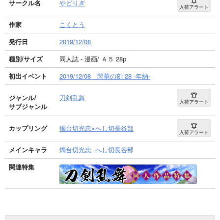
サークル名
やどりぎ
入荷アラート
作家
こくとう
発行日
2019/12/08
種別/サイズ
同人誌 - 漫画/ Ａ５ 28p
初出イベント
2019/12/08 閃華の刻 28 -年納-
ジャンル/
刀剣乱舞
入荷アラート
サブジャンル
カップリング
燭台切光忠×へし切長谷部
入荷アラート
メインキャラ
燭台切光忠
へし切長谷部
関連特集