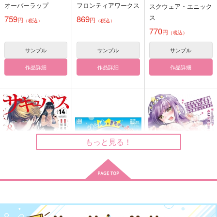
オーバーラップ
フロンティアワークス
スクウェア・エニック
1,572
880
605
円
円
円
（税込）
（税込）
（税込）
ス
759
869
円
円
（税込）
（税込）
沖田総悟×神楽
キラ×ラクス
宇髄天元×煉獄杏寿郎
770
円
（税込）
サンプル
サンプル
サンプル
サンプル
サンプル
サンプル
作品詳細
作品詳細
作品詳細
作品詳細
作品詳細
作品詳細
8歳年下の幼馴染は俺
世界の終わり
のことを好きすぎる2
３ permissive versio
n
紺碧ミント
惣菜パック
425
1,257
円
円
専売
専売
（税込）
（税込）
もっと見る！
刀剣乱舞
刀剣乱舞
燭台切光忠×へし切長谷部
燭台切光忠×へし切長谷部
サンプル
サンプル
さよならわたしの輝け
ちいさな祈り
雨後のあまやどり
カート
カート
る星
サキュバス&ヒットマ
ちいさいリムルとまも
処女姫 なぜか童貞し
あまやどり
mamebugyou
ン 14
ののおうこく
か勇者になれない異世
あまやどり
660
界から来たんですけ
787
円
円
秋田書店
講談社
（税込）
コアマガジン
（税込）