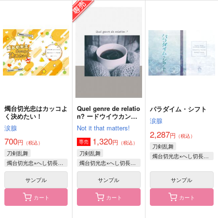
水木さんちの鬼太郎く
まんばちゃんとまんば
わがやのさとるくん
ん4
くん-総集編-
さくさく丼
ten9
10musuB
1,100
円
（税込）
693
1,257
円
円
（税込）
（税込）
五条悟×虎杖悠仁
オールキャラ
山姥切国広
サンプル
サンプル
サンプル
作品詳細
作品詳細
作品詳細
燭台切光忠はカッコよ
Quel genre de relatio
パラダイム・シフト
く決めたい！
n? ードウイウカンケ
涙腺
イナノ？＾
涙腺
Not it that matters!
2,287
円
（税込）
700
1,320
円
円
専売
（税込）
（税込）
刀剣乱舞
刀剣乱舞
刀剣乱舞
燭台切光忠×へし切長谷部
燭台切光忠×へし切長谷部
燭台切光忠×へし切長谷部
サンプル
サンプル
サンプル
カート
カート
カート