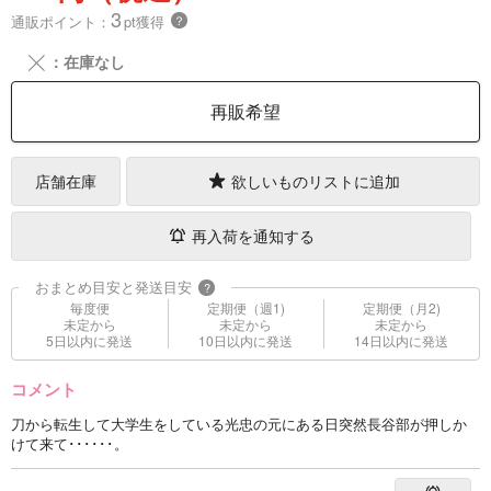
3
通販ポイント：
pt獲得
？
╳
：在庫なし
再販希望
店舗在庫
欲しいものリストに追加
再入荷を通知する
おまとめ目安と発送目安
?
毎度便
定期便（週1)
定期便（月2)
未定から
未定から
未定から
5日以内に発送
10日以内に発送
14日以内に発送
コメント
刀から転生して大学生をしている光忠の元にある日突然長谷部が押しか
けて来て･･････。