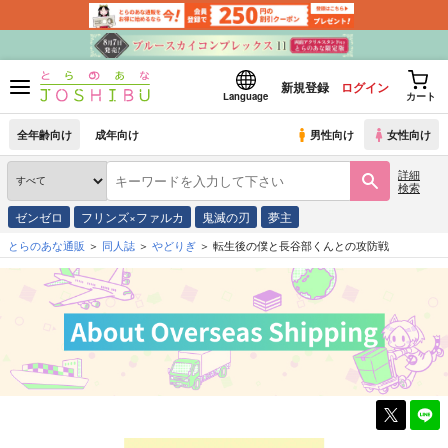
新規登録
ログイン
Language
カート
全年齢向け
成年向け
男性向け
女性向け
詳細
検索
ゼンゼロ
フリンズ×ファルカ
鬼滅の刃
夢主
とらのあな通販
同人誌
やどりぎ
転生後の僕と長谷部くんとの攻防戦