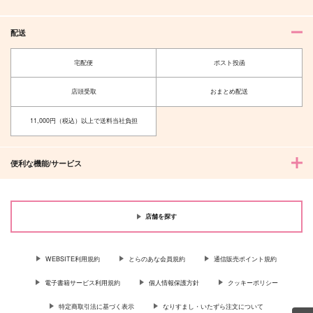
配送
宅配便
ポスト投函
店頭受取
おまとめ配送
11,000円（税込）以上で送料当社負担
便利な機能/サービス
店舗を探す
WEBSITE利用規約
とらのあな会員規約
通信販売ポイント規約
電子書籍サービス利用規約
個人情報保護方針
クッキーポリシー
特定商取引法に基づく表示
なりすまし・いたずら注文について