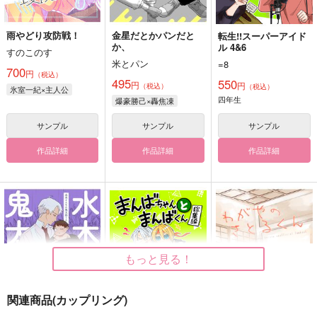
雨やどり攻防戦！
金星だとかパンだと
転生!!スーパーアイド
か、
ル 4&6
すのこのす
米とパン
=8
700
円
（税込）
495
550
円
円
（税込）
（税込）
氷室一紀×主人公
四年生
爆豪勝己×轟焦凍
サンプル
サンプル
サンプル
作品詳細
作品詳細
作品詳細
もっと見る！
関連商品(カップリング)