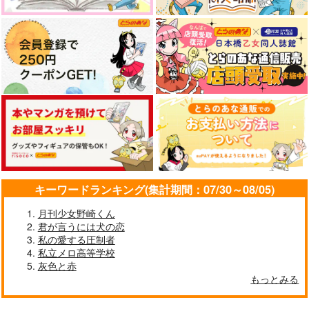
サンプル
サンプル
サンプル
作品詳細
作品詳細
作品詳細
キーワードランキング(集計期間：07/30～08/05)
月刊少女野崎くん
君が言うには犬の恋
いじっぱりの攻防戦
僕らの不可侵領域攻防
私の愛する圧制者
戦争
もちもちのてっぱん
私立メロ高等学校
蜜柑れもん
灰色と赤
787
円
（税込）
1,022
もっとみる
円
（税込）
綾部喜八郎×立花仙蔵
木兎光太郎×赤葦京治