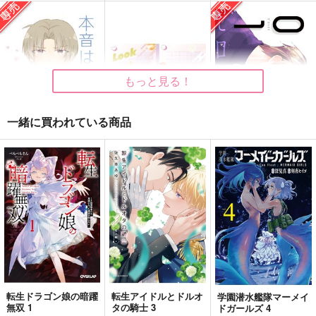
カミコイ
澪標
異世界転生瑞月くん
0/100
ノーテン罰符
茶ら之屋
1,100
1,415
629
円
円
円
（税込）
（税込）
（税込）
轟焦凍×爆豪勝己
ホークス×エンデヴァー
壬氏×猫猫
もっと見る！
サンプル
サンプル
サンプル
作品詳細
作品詳細
作品詳細
一緒に買われている商品
本音は瞳の奥に
Look at Me!
ゼロトイチ
whiteLatte
涙腺
Hummingbird
787
1,887
330
円
円
専売
円
専売
（税込）
（税込）
（税込）
刀剣乱舞
刀剣乱舞
刀剣乱舞
燭台切光忠×へし切長谷部
燭台切光忠×へし切長谷部
燭台切光忠×へし切長谷部
サンプル
サンプル
サンプル
カート
カート
カート
転生ドラゴン娘の暗躍
転生アイドルとドルオ
青い春
やさしい歌をうたおう
学園潜水艦隊マーメイ
あまやどりの夜に
無双 1
タの騎士 3
ドガールズ 4
コアラの宿り木
あまやどり
ギガメーカー