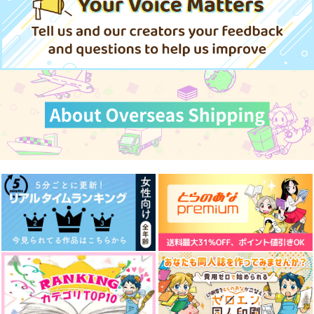
660
ど 2
円
（税込）
キラ＋カガリ
不死川実弥×冨岡義勇
880
2,200
990
円
円
円
（税込）
（税込）
（税込）
アスラン×カガリ
サンプル
サンプル
サンプル
サンプル
サンプル
サンプル
作品詳細
作品詳細
作品詳細
作品詳細
作品詳細
作品詳細
3.05メートルの攻防
サラふわ攻防！
月下の攻防
ZaWorks
メロ男ギルド
クロユリ
880
787
629
円
円
円
（税込）
（税込）
（税込）
沢北栄治×深津一成
立花仙蔵×綾部喜八郎
レリル×フリンズ