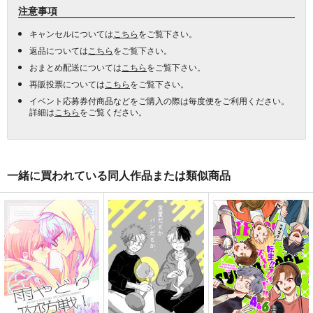
注意事項
キャンセルについては
こちら
をご覧下さい。
返品については
こちら
をご覧下さい。
おまとめ配送については
こちら
をご覧下さい。
再販投票については
こちら
をご覧下さい。
イベント応募券付商品などをご購入の際は毎度便をご利用ください。
詳細は
こちら
をご覧ください。
一緒に買われている同人作品または類似商品