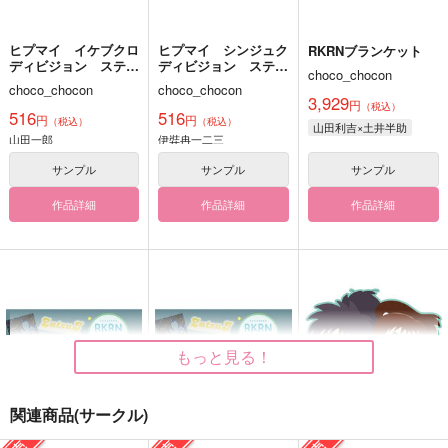
ヒプマイ イケブクロ
ヒプマイ シンジュク
RKRNブランケット
ディビジョン ステッ
ディビジョン ステッ
choco_chocon
カーセット
カーセット
choco_chocon
choco_chocon
3,929
円
（税込）
516
516
円
円
（税込）
（税込）
山田利吉×土井半助
山田一郎
伊弉冉一二三
サンプル
サンプル
サンプル
作品詳細
作品詳細
作品詳細
もっと見る！
関連商品(サークル)