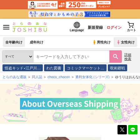
新規登録
ログイン
Language
カート
全年齢向け
成年向け
男性向け
女性向け
詳細
検索
怪盗キッド×江戸川…
わた図書
コミックマーケット…
呪術廻戦
とらのあな通販
同人誌
choco_chocon
勇利女体化
(シリーズ)
ゆうりはおんな