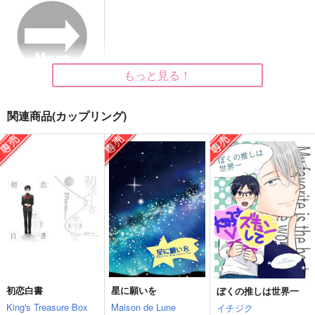
小さな恋のうた 前編
通常版
choco_chocon
ゆーき★電球
choco_chocon
3,929
865
円
円
（税込）
（税込）
1,572
円
（税込）
雑渡昆奈門
ヴィクトル×勝生勇利
五条悟
もっと見る！
サンプル
サンプル
サンプル
作品詳細
作品詳細
作品詳細
関連商品(カップリング)
初恋白書
星に願いを
ぼくの推しは世界一
CHEKI！２
トイ！トイ！トイ！
小さな恋のうた〈後
King's Treasure Box
Maison de Lune
イチジク
編〉
ゆーき★電球
ゆーき★電球