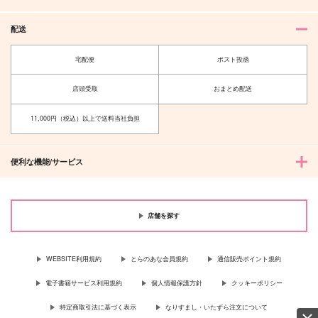
配送
宅配便
ポスト投函
店頭受取
おまとめ配送
11,000円（税込）以上で送料当社負担
便利な機能/サービス
店舗を探す
WEBSITE利用規約
とらのあな会員規約
通信販売ポイント規約
電子書籍サービス利用規約
個人情報保護方針
クッキーポリシー
特定商取引法に基づく表示
なりすまし・いたずら注文について