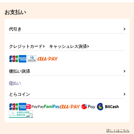
（税込）
ヴィクトル×勝生勇利
472
ヴィクトル×勝生勇利
円
専売
（税込）
お支払い
ユーリ!!! on ICE
サンプル
サンプル
ヴィクトル×勝生勇利
作品詳細
作品詳細
代引き
サンプル
カート
クレジットカード
キャッシュレス決済
後払い決済
とらコイン
詳しくはこちら