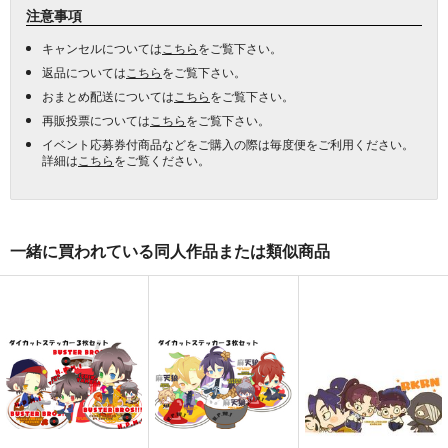
注意事項
キャンセルについては
こちら
をご覧下さい。
返品については
こちら
をご覧下さい。
おまとめ配送については
こちら
をご覧下さい。
再販投票については
こちら
をご覧下さい。
イベント応募券付商品などをご購入の際は毎度便をご利用ください。
詳細は
こちら
をご覧ください。
一緒に買われている同人作品または類似商品