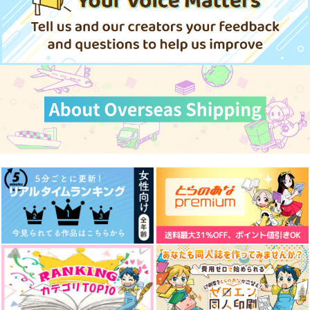
1,642
2,463
円
円
（税込）
（税込）
629
2,200
1,540
円
円
専売
円
1,100
専売
（税込）
（税込）
（税込）
円
（税込）
ヴィクトル×勝生勇利
勝生勇利×ヴィクトル
ユーリ!!! on ICE
ユーリ!!! on ICE
ユーリ!!! on ICE
ヴィクトル×勝生勇利
ヴィクトル×勝生勇利
ヴィクトル×勝生勇利
ヴィクトル×勝生勇利
サンプル
サンプル
サンプル
サンプル
サンプル
サンプル
作品詳細
作品詳細
作品詳細
カート
カート
カート
About 10 Years Later
浮かれコーチははなれ
犬のきもち
colorful box
one day,
ずにそばにいたい!!
The Final Season, an
Abyss
ガッツリお食べなさ
d then…
わた
noisette＋
つまみ
い！
150
円
Maison de Lune
（税込）