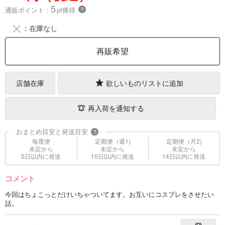
5
通販ポイント：
pt獲得
？
╳
：在庫なし
再販希望
店舗在庫
欲しいものリストに追加
再入荷を通知する
おまとめ目安と発送目安
?
毎度便
定期便（週1)
定期便（月2)
未定から
未定から
未定から
5日以内に発送
10日以内に発送
14日以内に発送
コメント
今回はちょこっとだけいちゃついてます。お互いにコスプレをさせたい
話。