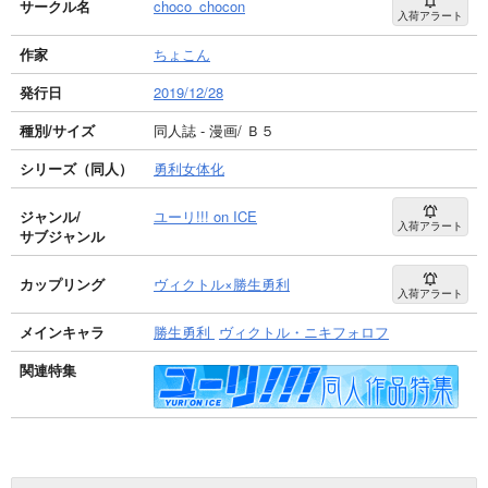
サークル名
choco_chocon
入荷アラート
作家
ちょこん
発行日
2019/12/28
種別/サイズ
同人誌 - 漫画/ Ｂ５
シリーズ（同人）
勇利女体化
ジャンル/
ユーリ!!! on ICE
入荷アラート
サブジャンル
カップリング
ヴィクトル×勝生勇利
入荷アラート
メインキャラ
勝生勇利
ヴィクトル・ニキフォロフ
関連特集