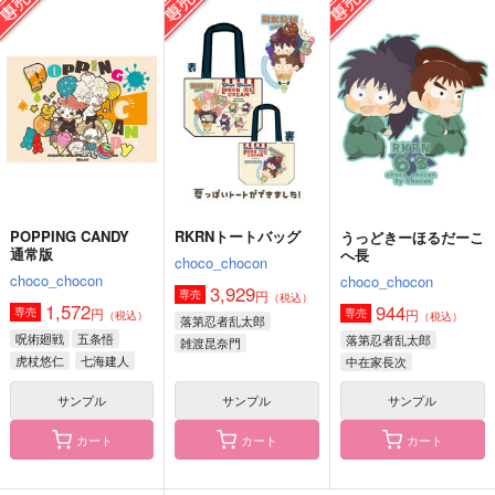
雑伊ブランケット小
雑伊ブランケット大
うっどきーほるだーこ
へ長
choco_chocon
choco_chocon
choco_chocon
3,929
4,715
円
円
（税込）
（税込）
944
円
（税込）
雑渡昆奈門×善法寺伊作
雑渡昆奈門×善法寺伊作
中在家長次
サンプル
サンプル
サンプル
作品詳細
作品詳細
作品詳細
POPPING CANDY
RKRNトートバッグ
うっどきーほるだーこ
通常版
へ長
choco_chocon
choco_chocon
choco_chocon
3,929
円
専売
（税込）
1,572
944
円
専売
円
専売
（税込）
（税込）
落第忍者乱太郎
呪術廻戦
五条悟
落第忍者乱太郎
雑渡昆奈門
虎杖悠仁
七海建人
中在家長次
善法寺伊作
土井半助
七松小平太
サンプル
サンプル
サンプル
カート
カート
カート
RKRNトートバッグ
POPPING CANDY