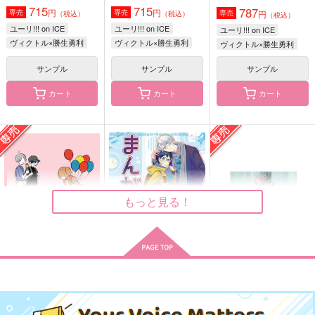
715
715
ゆーき★電球
787
円
円
専売
専売
円
専売
（税込）
（税込）
377
658
（税込）
円
円
（税込）
（税込）
952
ユーリ!!! on ICE
ユーリ!!! on ICE
ユーリ!!! on ICE
円
勝生勇利
（税込）
ヴィクトル×勝生勇利
ヴィクトル×勝生勇利
ヴィクトル×勝生勇利
ヴィクトル×勝生勇利
ヴィクトル×勝生勇利
サンプル
サンプル
サンプル
サンプル
サンプル
サンプル
カート
カート
カート
作品詳細
作品詳細
作品詳細
もっと見る！
マッカチンとゆうえん
まんがつめ 2022-
Between Kisses and
八ヶ月の自覚
Ever Lasting L
さよなら、ジークムン
ち
2026
Cries
ト
EA
カツ丼マン's
コトノハ
とむぽん
Meteor
noisette＋