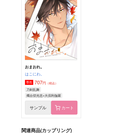
燭台切光忠はカッコよく決め
「待った」をかけろよ
たい！
WereIyou.
涙腺
715
円
（税込）
700
円
（税込）
燭台切光忠×大倶利伽羅
燭台切光忠×へし切長谷部
サンプル
作品詳細
サンプル
作品詳細
おまおれ。
はこにわ。
707
円
専売
（税込）
刀剣乱舞
燭台切光忠×大倶利伽羅
サンプル
カート
関連商品(カップリング)