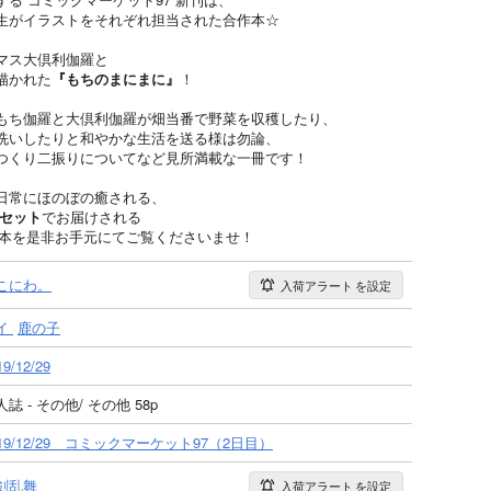
生がイラストをそれぞれ担当された合作本☆
マス大倶利伽羅と
描かれた
『もちのまにまに』
！
もち伽羅と大倶利伽羅が畑当番で野菜を収穫したり、
洗いしたりと和やかな生活を送る様は勿論、
つくり二振りについてなど見所満載な一冊です！
日常にほのぼの癒される、
のセット
でお届けされる
羅本を是非お手元にてご覧くださいませ！
こにわ。
入荷アラート
を設定
イ
鹿の子
19/12/29
誌 - その他/ その他 58p
019/12/29 コミックマーケット97（2日目）
剣乱舞
入荷アラート
を設定