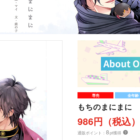
専売
全年齢
もちのまにまに
986円（税込
8
通販ポイント：
pt獲得
？