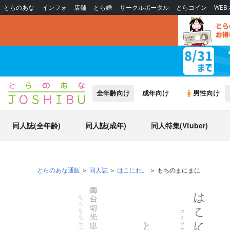
とらのあな
インフォ
店舗
とら婚
サークルポータル
とらコイン
WE
全年齢向け
成年向け
男性向け
同人誌(全年齢)
同人誌(成年)
同人特集(Vtuber)
とらのあな通販
同人誌
はこにわ。
もちのまにまに