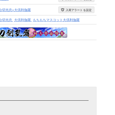
台切光忠×大倶利伽羅
入荷アラート
を設定
台切光忠
大倶利伽羅
もちもちマスコット大倶利伽羅