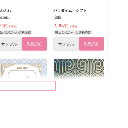
ふわふわ
パラダイム・シフト
ozmic.
涙腺
74
2,287
円
円
（税込）
（税込）
燭台切光忠×大倶利伽羅
燭台切光忠×へし切長谷部
サンプル
作品詳細
サンプル
作品詳細