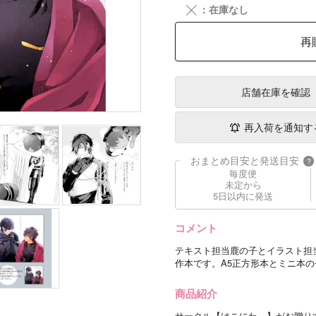
╳
：在庫なし
再
店舗在庫
を確認
再入荷を通知す
おまとめ目安と発送目安
?
毎度便
未定から
5日以内に発送
コメント
テキスト担当鹿の子とイラスト担
作本です。A5正方形本とミニ本
商品紹介
サークル【はこにわ。】がお贈りす