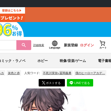
新規登録
ログイン
詳細
検索
Language
カート
コミック・ラノベ
ホビー
映像/音楽/ゲーム
電子書
ルカ
灰色と赤
人気ワード:
不死川実弥×冨岡義勇
僕のヒーローアカデ…
ポストする
LINEで送る