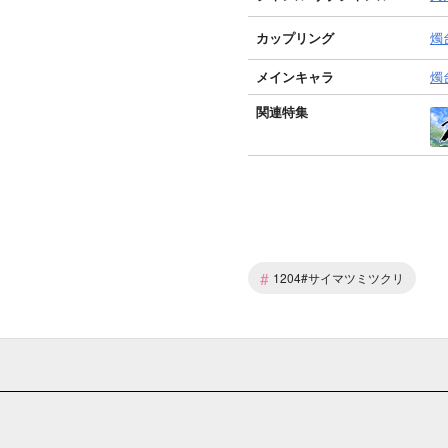
カップリング
燭
メインキャラ
燭
関連特集
#
1204#サイマツミツクリ