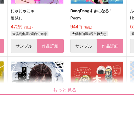
にゃにゃにゃ
DangDangすきになる！
運試し
Peony
H
472
944
5
円
円
（税込）
（税込）
大倶利伽羅×燭台切光忠
大倶利伽羅×燭台切光忠
サンプル
作品詳細
サンプル
作品詳細
もっと見る！