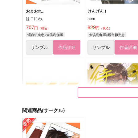
おまおれ。
けんげん！
はこにわ。
nem
707
629
円
円
（税込）
（税込）
燭台切光忠×大倶利伽羅
大倶利伽羅×燭台切光忠
サンプル
作品詳細
サンプル
作品詳細
関連商品(サークル)