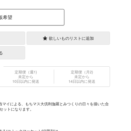
販希望
欲しいものリストに追加
る
定期便（週1)
定期便（月2)
未定から
未定から
10日以内に発送
14日以内に発送
当マイによる、もちマス大倶利伽羅とみつくりの日々を描いた合
のセットになります。
る“コミックマーケット97”新刊は、