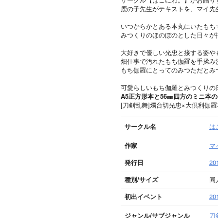
鹿の子先生がテキストを、マイ先
いつからかとある本丸にいたもち
みつくりのほのぼのとした日々が
大好きで優しい光忠と接する姿や
畑仕事で汚れたもち伽羅を手揉み
もち伽羅にとってのみつただとみ
可愛らしいもち伽羅とみつくりの
A5正方形本と56㎜四方のミニ本
[刀剣乱舞]燭台切光忠×大倶利伽
サークル名
は
作家
マ
発行日
20
種別/サイズ
同人
初出イベント
2
ジャンル/
サブジャンル
刀