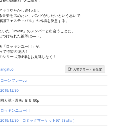
アキラやたかし達4人組。
る音楽を広めたい、バンドがしたいという思いで
確認フェスティバル」の出場を決意する。
いた「invain」のメンバーと出会うことに。
せつけられた彼等は―‥。
「ロッキンユー!!!」が、
って待望の復活！
のシリーズ第4弾をお見逃しなく！
arigatuo
入荷アラート
を設定
コーンフレーcu
2019/12/30
同人誌 - 漫画/ Ｂ５ 50p
ロッキンニュー!!!
2019/12/30 コミックマーケット97（3日目）