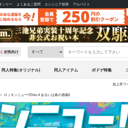
Bオンリー
よくあるご質問
エンジニア採用
アルバイト
女性向け
同人特集(オリジナル)
同人アイテム
ボドゲ特集
急上昇ワー
ロッキンニュー!!!Disc.4 あるいは春の感傷2