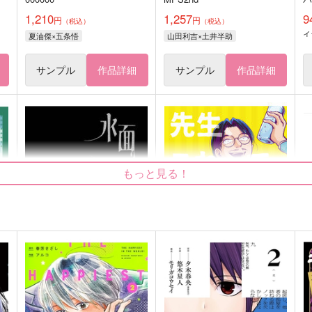
1,210
1,257
9
円
円
（税込）
（税込）
イ
夏油傑×五条悟
山田利吉×土井半助
サンプル
作品詳細
サンプル
作品詳細
もっと見る！
水面
先生、これって効きますか？
１