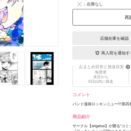
╳
：在庫なし
再
店舗在庫
を確認
再入荷を通知す
おまとめ目安と発送目安
?
毎度便
未定から
5日以内に発送
コメント
バンド漫画ロッキンニュー!!!第四
商品紹介
サークル【arigatuo】が贈る“コ
『ロッキンニュー!!!Disc.4 あ