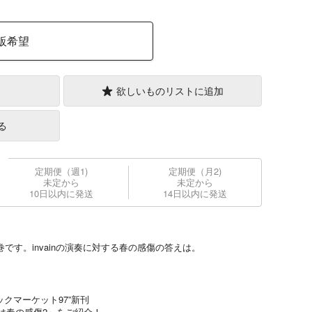
販希望
欲しいものリストに追加
る
定期便（週1)
定期便（月2)
未定から
未定から
10日以内に発送
14日以内に発送
巻です。invainの演奏に対する春の感傷の答えは。
ミックマーケット97”新刊
るいは春の感傷2』をご紹介！