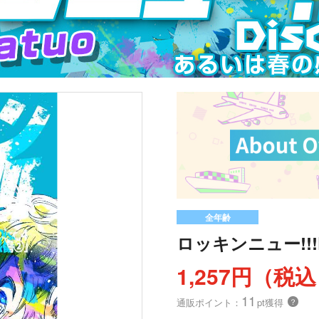
全年齢
ロッキンニュー!!!
1,257円（税
11
通販ポイント：
pt獲得
？