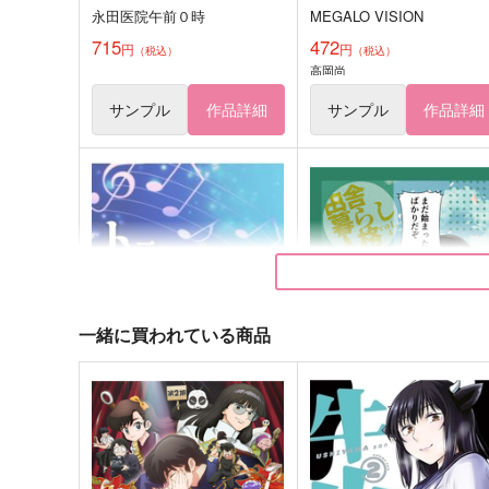
永田医院午前０時
MEGALO VISION
715
472
円
円
（税込）
（税込）
高岡尚
サンプル
作品詳細
サンプル
作品詳細
一緒に買われている商品
ト短調のアリア
田舎暮らし人格 vol.4