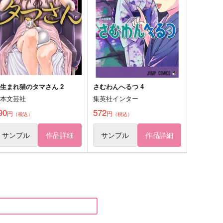
えとせとら。
雨晒の青紫
,430
715
円
円
（税込）
（税込）
綾部喜八郎×平滝夜叉丸
ホンル×イサン
サンプル
作品詳細
サンプル
作品詳細
生まれ猫のタマさん 2
さむわんへるつ 4
日本文芸社
集英社インター
90
572
円
円
（税込）
（税込）
サンプル
作品詳細
サンプル
作品詳細
メンタム缶・フレークシール
Heart Sync
セット（オヤコロ）
flake