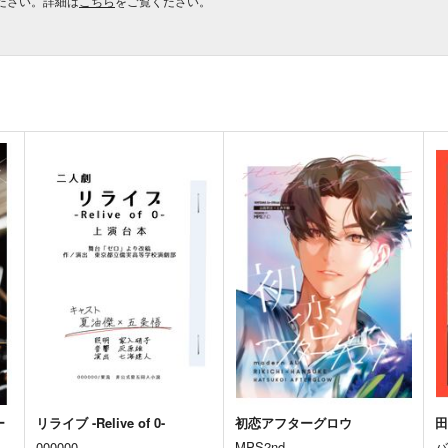
ださい。詳細は
こちら
をご覧ください。
ー
リライブ -Relive of 0-
初恋アフターグロウ
田
000000
MPS2nd