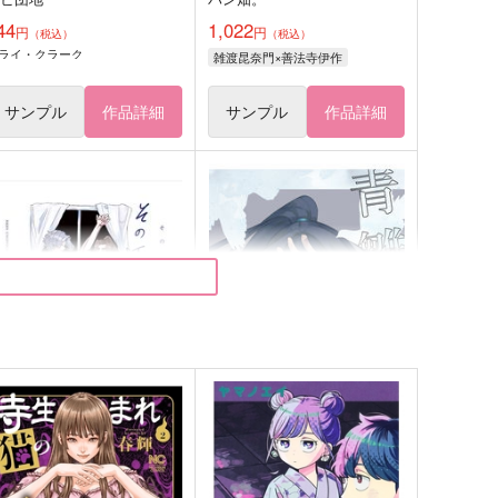
44
1,022
円
円
（税込）
（税込）
ライ・クラーク
雑渡昆奈門×善法寺伊作
サンプル
作品詳細
サンプル
作品詳細
その王国の夜は明けない
青雛の感傷性