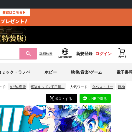
新規登録
ログイン
詳細
検索
Language
カート
コミック・ラノベ
ホビー
映像/音楽/ゲーム
電子書
ド:
狛治×恋雪
怪盗キッド×江戸川…
人気ワード:
タペストリー
原神
ポストする
LINEで送る