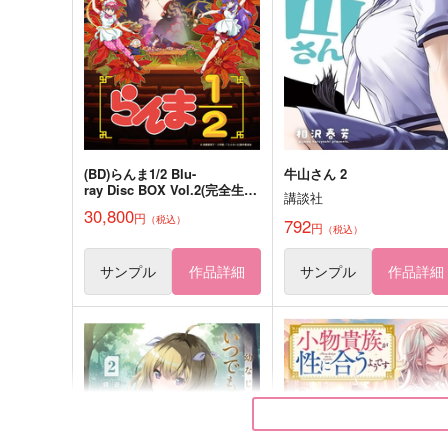
塩とまと。
バビ団地
1,887
944
円
円
（税込）
（税込）
イライ・クラーク
月永レオ×瀬名泉
サンプル
作品詳細
サンプル
作品詳細
(BD)らんま1/2 Blu-
牛山さん 2
ray Disc BOX Vol.2(完全生産
講談社
限定版)
30,800
円
（税込）
792
円
（税込）
サンプル
作品詳細
サンプル
作品詳細
もぐもぐトキヤくん！２
缶フレークシール
微糖ショコラ
ＳＨＫ