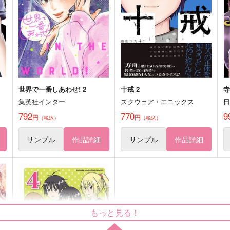
スナック白昼夢
永田医院午前０時
1,265
1
円
（税込）
627
円
（税込）
潮江文次郎×女夢主
サンプル
作品詳細
サンプル
作品詳細
世界で一番しあわせ! 2
十戒 2
寺
集英社インター
スクウェア・エニックス
792
770
9
円
円
（税込）
（税込）
サンプル
作品詳細
サンプル
作品詳細
もっと見る！
常磐の星
メンタム缶・フレークシール
セット（おつき）
BURI BURI SALMON