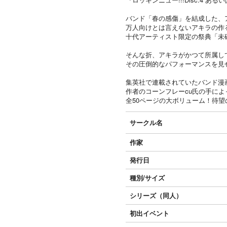
バンド「春の感傷」を結成した、
万人向けとは言えないアキラの作
十代アーティスト限定の祭典「未
そんな折、アキラがかつて所属して
その圧倒的なパフォーマンスを見
集英社で連載されていたバンド漫画
作者のコーンフレーcu氏の手によ
全50ページの大ボリューム！待望
サークル名
作家
発行日
種別/サイズ
シリーズ（同人）
初出イベント