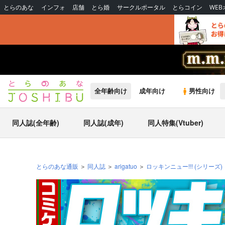
とらのあな
インフォ
店舗
とら婚
サークルポータル
とらコイン
WE
全年齢向け
成年向け
男性向け
同人誌(全年齢)
同人誌(成年)
同人特集(Vtuber)
とらのあな通販
同人誌
arigatuo
ロッキンニュー!!!
(シリーズ)