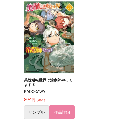
NAM
天羅万象
787
944
円
円
（税込）
（税込）
主人公
11主人公
サンプル
作品詳細
サンプル
作品詳細
美醜逆転世界で治療師やって
ます 3
KADOKAWA
924
円
（税込）
サンプル
作品詳細