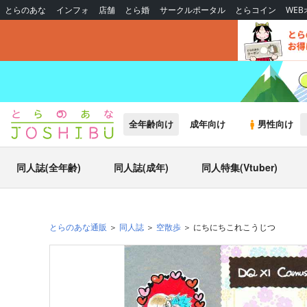
とらのあな
インフォ
店舗
とら婚
サークルポータル
とらコイン
WE
全年齢向け
成年向け
男性向け
同人誌(全年齢)
同人誌(成年)
同人特集(Vtuber)
とらのあな通販
同人誌
空散歩
にちにちこれこうじつ