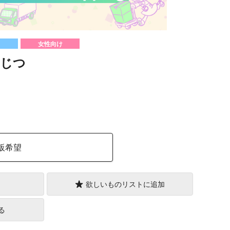
女性向け
じつ
）
販希望
欲しいものリストに追加
る