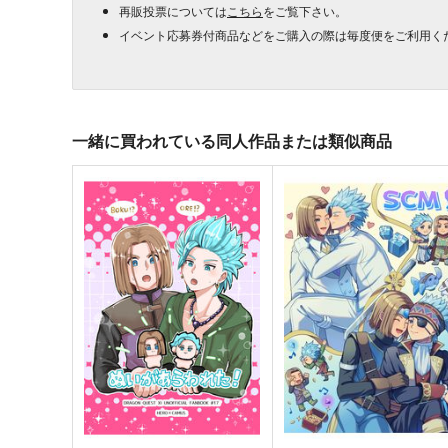
再販投票については
こちら
をご覧下さい。
イベント応募券付商品などをご購入の際は毎度便をご利用く
一緒に買われている同人作品または類似商品