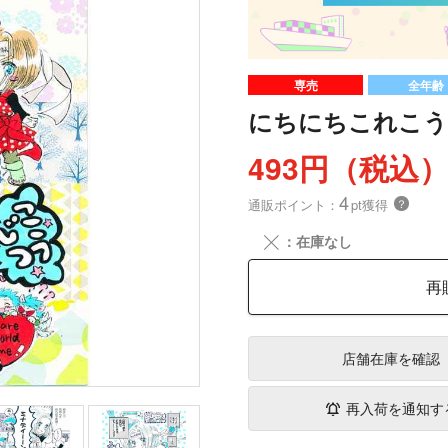
専売
全年齢
にちにちこれこう
493円（税込
4
通販ポイント：
pt獲得
？
╳
：在庫なし
再
店舗在庫
を確認
再入荷を通知す