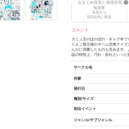
おまとめ目安と発送目安
?
毎度便
未定から
5日以内に発送
コメント
カミュ主のほのぼの・ギャグ本です
りえこ様主催のネーム交換クイズ
んがに清書したものも含みます。
誌の特性上、汚れ・折れといった
サークル名
作家
発行日
種別/サイズ
初出イベント
ジャンル/
サブジャンル