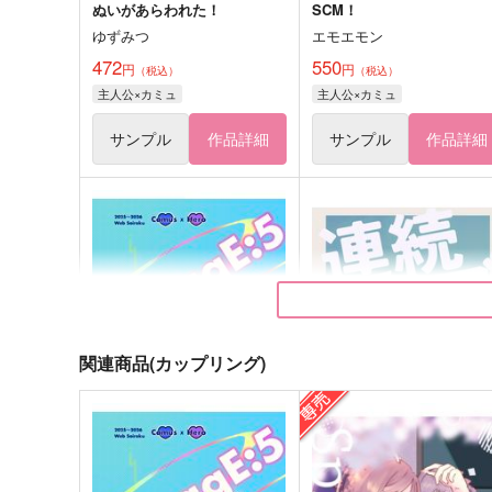
ぬいがあらわれた！
SCM！
ゆずみつ
エモエモン
472
550
円
円
（税込）
（税込）
主人公×カミュ
主人公×カミュ
サンプル
作品詳細
サンプル
作品詳細
関連商品(カップリング)