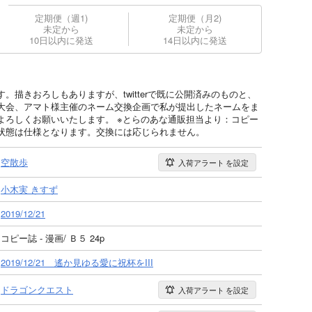
定期便（週1)
定期便（月2)
未定から
未定から
10日以内に発送
14日以内に発送
。描きおろしもありますが、twitterで既に公開済みのものと、
大会、アマト様主催のネーム交換企画で私が提出したネームをま
よろしくお願いいたします。 ※とらのあな通販担当より：コピー
状態は仕様となります。交換には応じられません。
空散歩
入荷アラート
を設定
小木実 きすず
2019/12/21
コピー誌 - 漫画/ Ｂ５ 24p
2019/12/21 遙か見ゆる愛に祝杯をIII
ドラゴンクエスト
入荷アラート
を設定