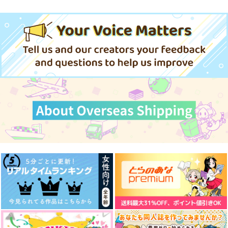
ふたりバス 1
いけない二人 1
ヤメタイ! あなたのリ
セット、代行します 1
小学館
小学館
小学館
594
770
円
円
（税込）
（税込）
770
円
（税込）
サンプル
サンプル
サンプル
作品詳細
作品詳細
作品詳細
ナイトエンドゲーム
rkgk ju vol.1【クリア
十傑クリアファイル&
ファイル付き】
ポスカセット
くびちょんぱ
mksp
KT4
1,572
円
（税込）
2,910
629
円
円
（税込）
（税込）
スタンリー×Dr.XENO
五条悟
ホークス×エンデヴァー
サンプル
サンプル
サンプル
作品詳細
作品詳細
作品詳細
非視界戦闘アイアンレ
ッキ 1