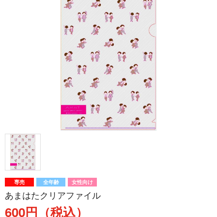
専売
全年齢
女性向け
あまはたクリアファイル
600円（税込）