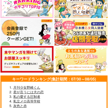
小学館
770
円
（税込）
サンプル
作品詳細
ロマぐだ♀クリアファ
クリアファイル
師祖あつめクリアファ
イル
イル
僕の宗教に入れよ
クロコダイルティアー
ひのかさ
787
円
（税込）
ズ
300
円
（税込）
550
円
五条悟×夏油傑
（税込）
サンプル
サンプル
サンプル
キーワードランキング(集計期間：07/30～08/05)
作品詳細
作品詳細
作品詳細
月刊少女野崎くん
君が言うには犬の恋
私の愛する圧制者
私立メロ高等学校
灰色と赤