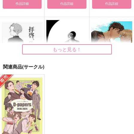
作品詳細
作品詳細
作品詳細
もっと見る！
関連商品(サークル)
拝啓、佐久間先生
NO NAMES' 舞台感
エンドオブザワールド
想本
わかりて
タチバナ
かぼちゃパンツ
944
715
円
円
（税込）
（税込）
787
円
（税込）
佐久間×三好
赤井秀一×安室透
サンプル
サンプル
サンプル
作品詳細
作品詳細
作品詳細