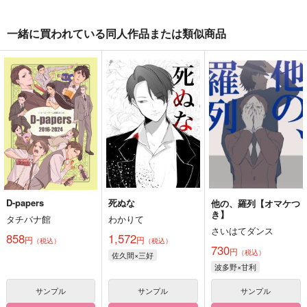
一緒に買われている同人作品または類似商品
D-papers
死ぬな
他の、羅列【オマケつ
き】
タチバナ館
わかりて
さいはてダンス
858
1,572
円
円
（税込）
（税込）
730
円
（税込）
佐久間×三好
波多野×甘利
サンプル
サンプル
サンプル