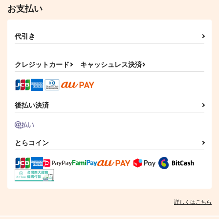
お支払い
代引き
クレジットカード
キャッシュレス決済
ゲインズブール君とロ
LOCK!LOCK!LOCK H
ックハート君
EART!
後払い決済
US THEM
Basso!
1,257
787
円
円
（税込）
（税込）
エアリス×ティファ
クラウド×ティファ
とらコイン
サンプル
サンプル
作品詳細
作品詳細
詳しくはこちら