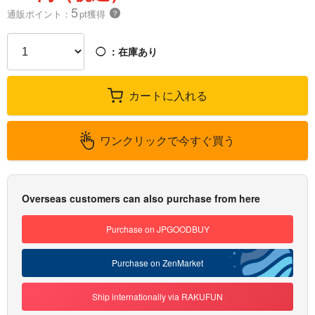
5
通販ポイント：
pt獲得
？
◯
：在庫あり
カートに入れる
ワンクリックで今すぐ買う
Overseas customers can also purchase from here
Purchase on JPGOODBUY
Purchase on ZenMarket
Ship internationally via RAKUFUN