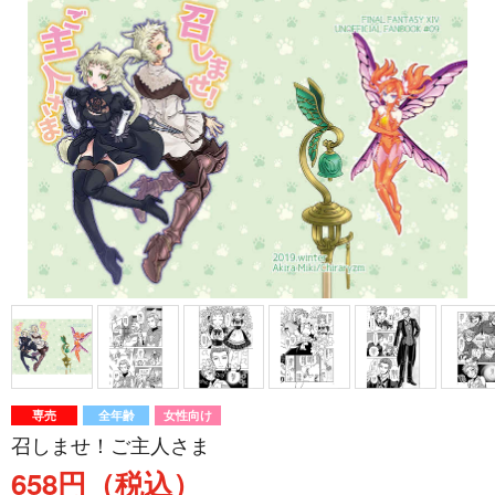
専売
全年齢
女性向け
召しませ！ご主人さま
658円（税込）