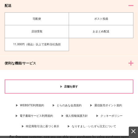
配送
宅配便
ポスト投函
店頭受取
おまとめ配送
11,000円（税込）以上で送料当社負担
便利な機能/サービス
店舗を探す
WEBSITE利用規約
とらのあな会員規約
通信販売ポイント規約
電子書籍サービス利用規約
個人情報保護方針
クッキーポリシー
特定商取引法に基づく表示
なりすまし・いたずら注文について
For Overseas customer, now you can ship your purchases by using purchases agent