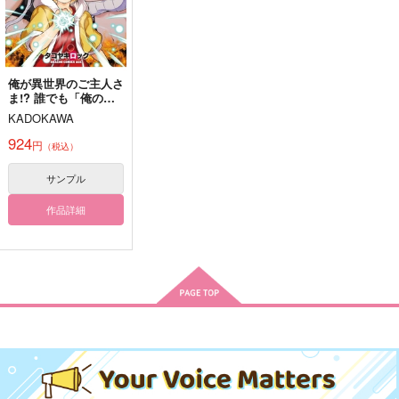
俺が異世界のご主人さ
ま!? 誰でも「俺の専
属メイド」にするスキ
KADOKAWA
ルを手に入れた件 2
924
円
（税込）
サンプル
作品詳細
バケモノとお嬢さん
思い出ぜんぶ君にあげ
透き影
る
ミノムシアン
洸
いな屋
598
787
円
円
（税込）
（税込）
1,572
円
（税込）
中島敦×女司書
千×二階堂大和
グ・ラハ・ティア×光の戦士♀
サンプル
サンプル
サンプル
作品詳細
作品詳細
作品詳細