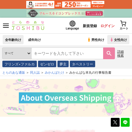
新規登録
ログイン
Language
カート
全年齢向け
成年向け
男性向け
女性向け
詳細
検索
フリンズ×ファルカ
ゼンゼロ
夢主
タペストリー
とらのあな通販
同人誌
みかんばたけ
みかんばな本丸の行事報告書