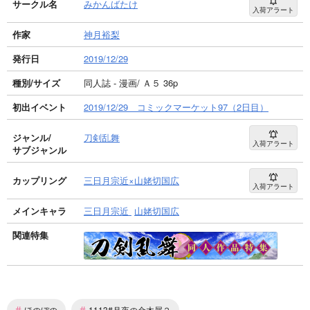
サークル名
みかんばたけ
入荷アラート
作家
神月裕梨
発行日
2019/12/29
種別/サイズ
同人誌 - 漫画/ Ａ５ 36p
初出イベント
2019/12/29 コミックマーケット97（2日目）
ジャンル/
刀剣乱舞
入荷アラート
サブジャンル
カップリング
三日月宗近×山姥切国広
入荷アラート
メインキャラ
三日月宗近
山姥切国広
関連特集
#
#
ほのぼの
1113#月夜の金木犀２