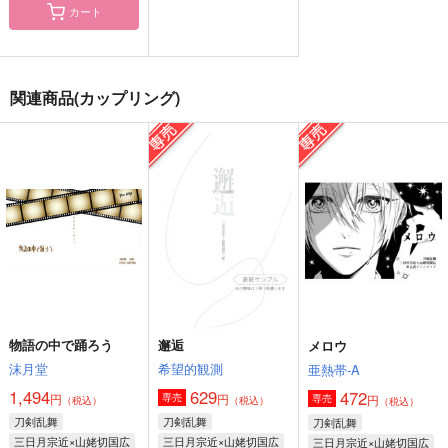
カート
闇の科学王国 密着活
長船派観察報告総集編
長船派観察報告9
動報告書
関連商品(カップリング)
戀路宴
戀路宴
SNBK
1,734
472
円
円
（税込）
（税込）
787
円
（税込）
燭台切光忠
燭台切光忠
スタンリー×Dr.XENO
サンプル
サンプル
サンプル
作品詳細
作品詳細
作品詳細
物語の中で踊ろう
邂逅
メロウ
沫月堂
希望的観測
亜熱帯-A
1,494
629
472
円
円
専売
円
専売
（税込）
（税込）
（税込）
刀剣乱舞
刀剣乱舞
刀剣乱舞
三日月宗近×山姥切国広
三日月宗近×山姥切国広
三日月宗近×山姥切国広