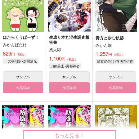
はたらくうぱーず！
生成り本丸混生調査報
貴方と歩む軌跡
告書
みかんばたけ
みかん畑
風太郎
629
1,257
円
円
（税込）
（税込）
1,100
円
（税込）
一文字則宗×加州清光
雑渡昆奈門×善法寺伊作
刀剣男士×男審神者
サンプル
サンプル
サンプル
作品詳細
作品詳細
作品詳細
もっと見る！