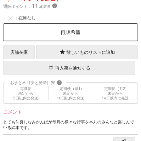
11
通販ポイント：
pt獲得
？
╳
：在庫なし
再販希望
店舗在庫
欲しいものリストに追加
再入荷を通知する
おまとめ目安と発送目安
?
毎度便
定期便（週1)
定期便（月2)
未定から
未定から
未定から
5日以内に発送
10日以内に発送
14日以内に発送
コメント
とても仲良しなみかんばが毎月の様々な行事を本丸のみんなと楽しんで
いる絵本です。