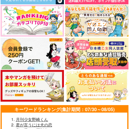
を振り向かせたい！
戀路宴
腸内環境報告学会
629
円
（税込）
787
円
（税込）
小竜景光
雑渡昆奈門×善法寺伊作
サンプル
サンプル
作品詳細
作品詳細
キーワードランキング(集計期間：07/30～08/05)
月刊少女野崎くん
君が言うには犬の恋