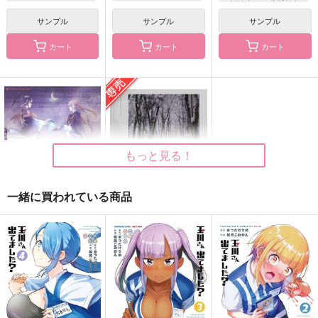
サンプル
サンプル
サンプル
時の糸をば辿り紡い
金木犀が香る頃
金木犀の香り
カート
カート
カート
で、
Atlas
水たまり
暁月夜
629
935
円
円
（税込）
（税込）
1,650
円
（税込）
綾部喜八郎×立花仙蔵
竈門炭治郎×時透無一郎
フェルディナンド×ローゼマイン
サンプル
サンプル
サンプル
もっと見る！
作品詳細
作品詳細
作品詳細
一緒に買われている商品
掌の中の…（ペーパー
折れたくないならせい
付）
ぜい生き延びろ
ロンノとカルス
プラリネ
935
787
円
円
専売
（税込）
（税込）
刀剣乱舞
刀剣乱舞
三日月宗近×山姥切国広
三日月宗近×山姥切国広