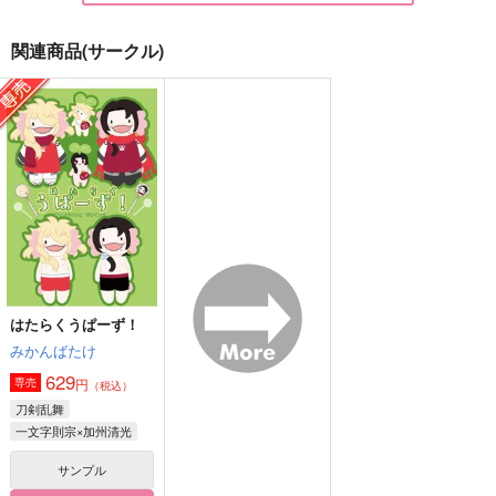
関連商品(サークル)
防衛隊活動報告書。
防衛隊活動報告書。
活動報告書
(ポスカ付き)
つけもの小隊。
いもけんぴ
つけもの小隊。
787
1,144
円
円
（税込）
（税込）
787
円
（税込）
オールキャラ
イルーガ
オールキャラ
サンプル
サンプル
サンプル
作品詳細
作品詳細
作品詳細
はたらくうぱーず！
みかんばたけ
629
円
専売
（税込）
刀剣乱舞
一文字則宗×加州清光
サンプル