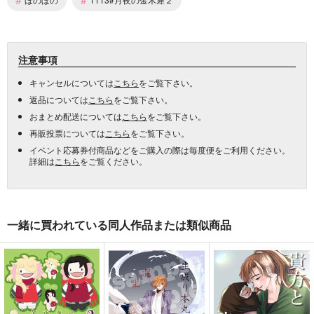
注意事項
キャンセルについては
こちら
をご覧下さい。
返品については
こちら
をご覧下さい。
おまとめ配送については
こちら
をご覧下さい。
再販投票については
こちら
をご覧下さい。
イベント応募券付商品などをご購入の際は毎度便をご利用ください。
詳細は
こちら
をご覧ください。
一緒に買われている同人作品または類似商品