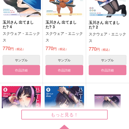
サンプル
サンプル
いとしさをつづる
束の間のきらめき
Identity Poison 01
水神月
WowYeah
WhiteCipher
カート
カート
玉川さん 出てまし
玉川さん 出てまし
玉川さん 出てまし
900
692
629
た? 4
た? 3
円
円
た? 2
円
（税込）
（税込）
（税込）
スクウェア・エニック
スクウェア・エニック
アスモデウス×鈴木入間
魅上照×夜神月
スクウェア・エニック
Ｌ×夜神月
ス
ス
ス
サンプル
サンプル
サンプル
770
770
770
円
円
円
（税込）
（税込）
（税込）
作品詳細
作品詳細
作品詳細
サンプル
サンプル
サンプル
作品詳細
作品詳細
作品詳細
もっと見る！