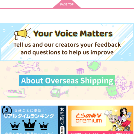
輪廻がめぐるその先で
彼女が出来たことを報
『悪戯好きのトラン
告します
プ』ならびに関連する
水神月
事象についての報告
吠えるイヌ屋
真っ赤っ赤
990
円
ハニートラップ・シェ
ハニートラップ・シェ
（税込）
【有償特典】神月 洸
1,000
900
円
円
アハウス 8
アハウス 9
（税込）
壱先生描き下ろしB2
（税込）
アスモデウス×鈴木入間
タペストリー（ハニー
リドル・ローズハート
孤爪研磨×女夢主
KADOKAWA
KADOKAWA
KADOKAWA
トラップ・シェアハウ
ス 9）
836
924
1,650
円
円
サンプル
サンプル
サンプル
円
（税込）
（税込）
（税込）
作品詳細
作品詳細
作品詳細
サンプル
サンプル
サンプル
作品詳細
作品詳細
作品詳細
忍び組頭は保健委員長
長船派観察報告10