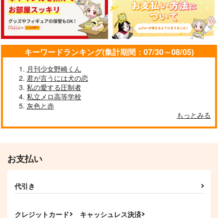
円
（税込）
1,257
787
円
円
（税込）
（税込）
陸奥守吉行×肥前忠広
陸奥守吉行
陸奥守吉行×肥前忠広
サンプル
サンプル
サンプル
キーワードランキング(集計期間：07/30～08/05)
作品詳細
作品詳細
作品詳細
月刊少女野崎くん
君が言うには犬の恋
私の愛する圧制者
私立メロ高等学校
灰色と赤
銀と金の再録集－表－
mellow mellow mell
むつひぜバラエティボ
もっとみる
ow
ックス
白黒パラノイア
ビターサイダー
おしいれ
1,100
円
専売
（税込）
787
472
円
専売
円
専売
（税込）
（税込）
刀剣乱舞
刀剣乱舞
刀剣乱舞
山姥切長義×山姥切国広
お支払い
山姥切長義×女審神者
陸奥守吉行×肥前忠広
サンプル
サンプル
サンプル
おれはむつサーのひぜ
祠を壊しにマンション
祝福の雨
代引き
ヘ
まがり未知
あーもんどはちみつ
カート
カート
カート
薬品棚
944
472
円
円
（税込）
（税込）
クレジットカード
キャッシュレス決済
990
円