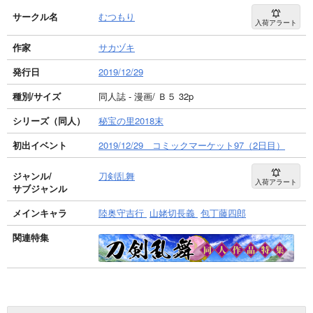
サークル名
むつもり
入荷アラート
作家
サカヅキ
発行日
2019/12/29
種別/サイズ
同人誌 - 漫画/ Ｂ５ 32p
シリーズ（同人）
秘宝の里2018末
初出イベント
2019/12/29 コミックマーケット97（2日目）
ジャンル/
刀剣乱舞
入荷アラート
サブジャンル
メインキャラ
陸奥守吉行
山姥切長義
包丁藤四郎
関連特集