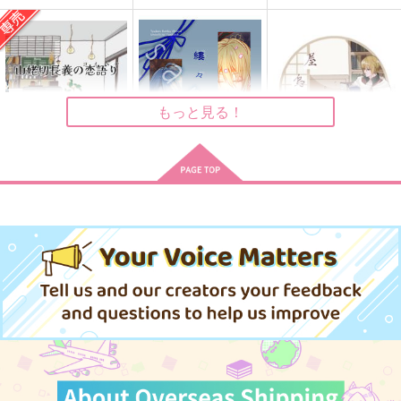
84
84
84
715
858
715
円
円
円
（税込）
（税込）
（税込）
陸奥守吉行×肥前忠広
陸奥守吉行×肥前忠広
陸奥守吉行×肥前忠広
サンプル
サンプル
サンプル
もっと見る！
作品詳細
作品詳細
作品詳細
山姥切長義の恋語り
縷々転々
屋烏之愛
蒼い月と紅い風
壱途屋
とんでろ
3,144
787
1,100
円
円
専売
円
（税込）
（税込）
（税込）
刀剣乱舞
刀剣乱舞
刀剣乱舞
山姥切国広×山姥切長義
山姥切長義×山姥切国広
山姥切長義×山姥切国広
サンプル
サンプル
サンプル
カート
カート
カート
或る森の物語1
おれのかわいいかわい
とびきりうかれもーど
い陸奥守
84
norari