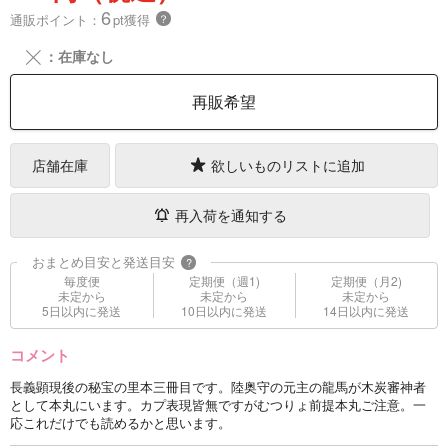
6
通販ポイント：
pt獲得
？
╳
：在庫なし
再販希望
店舗在庫
欲しいものリストに追加
再入荷を通知する
おまとめ目安と発送目安
?
毎度便
定期便（週1)
定期便（月2)
未定から
未定から
未定から
5日以内に発送
10日以内に発送
14日以内に発送
コメント
長義顕現後の秘宝の里本三冊目です。陸奥守の元主の龍馬が木炭審神者
として本丸にいます。カプ表現皆無ですがむつりょ前提本丸ご注意。一
応これだけでも読めるかと思います。