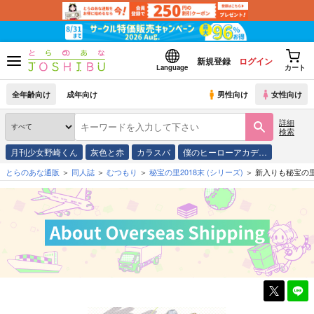
新規登録
ログイン
Language
カート
全年齢向け
成年向け
男性向け
女性向け
詳細
検索
月刊少女野崎くん
灰色と赤
カラスバ
僕のヒーローアカデ…
とらのあな通販
同人誌
むつもり
秘宝の里2018末
(シリーズ)
新入りも秘宝の