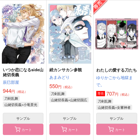
蔵に宿りし愛のたね
鉛を呑む
夜明けをあなたと
かずならで
玉の枝
あさまでのもうぜ
1,100
1,007
3,144
円
円
円
（税込）
（税込）
（税込）
陸奥守吉行×肥前忠広
陸奥守吉行×肥前忠広
陸奥守吉行×肥前忠広
サンプル
サンプル
サンプル
作品詳細
作品詳細
作品詳細
いつか恋になるside山
続カンサカン参観
わたしの愛する刀たち
姥切長義
あまみどり
ゆりかごから地獄ま
辰巳部屋
で。
550
円
（税込）
944
円
（税込）
707
刀剣乱舞
円
専売
（税込）
刀剣乱舞
山姥切長義×山姥切国広
刀剣乱舞
山姥切長義×小竜景光
山姥切長義×女審神者
サンプル
サンプル
サンプル
カート
カート
カート
或る森の物語3
84weblogBOX vol.1
或る森の物語2