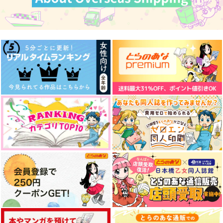
スライムの原料。
572
787
円
円
（税込）
（税込）
787
円
（税込）
陸奥守吉行×肥前忠広
陸奥守吉行×肥前忠広
陸奥守吉行×肥前忠広
サンプル
サンプル
サンプル
作品詳細
作品詳細
作品詳細
視線の先
常闇の先、光明の日々
手のひらに初恋
【再版】
サークル
honey:xxx
白黒パラノイア
770
472
円
専売
円
（税込）
（税込）
1,100
円
専売
（税込）
刀剣乱舞
刀剣乱舞
刀剣乱舞
山姥切長義×山姥切国広
山姥切国広×山姥切長義
山姥切長義×山姥切国広
サンプル
サンプル
サンプル
〈土佐弁辞典〉こじゃ
本丸日々草
字書きの肥前は神絵師
カート
カート
カート
んと増量 土佐弁いろ
陸奥守に表紙を描いて
阿修羅の如く
いろかいろ
欲しい
版況乱
かもがわうどん
707