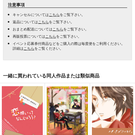
注意事項
キャンセルについては
こちら
をご覧下さい。
返品については
こちら
をご覧下さい。
おまとめ配送については
こちら
をご覧下さい。
再販投票については
こちら
をご覧下さい。
イベント応募券付商品などをご購入の際は毎度便をご利用ください。
詳細は
こちら
をご覧ください。
一緒に買われている同人作品または類似商品