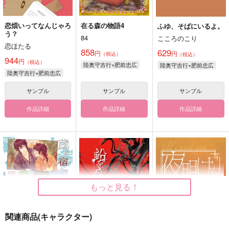
恋煩いってなんじゃろ
在る森の物語4
ふゆ、そばにいるよ。
う？
84
こころのこり
恋ほたる
858
629
円
円
（税込）
（税込）
944
円
（税込）
陸奥守吉行×肥前忠広
陸奥守吉行×肥前忠広
陸奥守吉行×肥前忠広
サンプル
サンプル
サンプル
作品詳細
作品詳細
作品詳細
もっと見る！
関連商品(キャラクター)