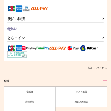
（税込）
陸奥守吉行×肥前忠広
陸奥守吉行×肥前忠広
陸奥守吉行×肥前忠広
サンプル
サンプル
サンプル
後払い決済
作品詳細
作品詳細
作品詳細
とらコイン
うちの写しはそんな事
真冬の王は真夏の夢を
鳩星に願いをキス
言わない
見るか
PINK POWER
fefefe
AMBIVALENT
詳しくはこちら
315
円
専売
（税込）
629
1,572
円
円
専売
（税込）
（税込）
刀剣乱舞
刀剣乱舞
刀剣乱舞
山姥切国広×山姥切長義
配送
山姥切国広×山姥切長義
山姥切国広×山姥切長義
カーテンコールのあと
むつひぜバラエティボ
宅配便
ポスト投函
サンプル
サンプル
サンプル
で
ックス
水蜜桃
おしいれ
カート
カート
カート
店頭受取
おまとめ配送
550
472
円
円
（税込）
（税込）