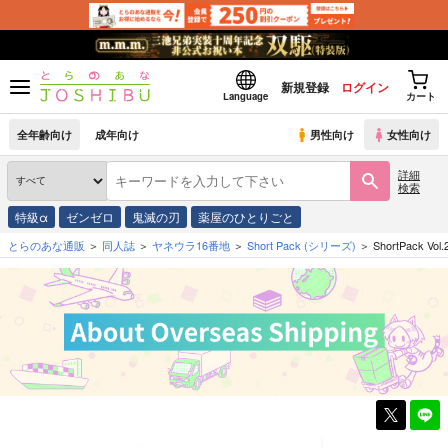
新規登録
ログイン
Language
カート
全年齢向け
成年向け
男性向け
女性向け
詳細
検索
特級α
ゼンゼロ
鬼滅の刃
薬屋のひとりごと
とらのあな通販
同人誌
ヤネウラ16番地
Short Pack
(シリーズ)
ShortPack Vol.