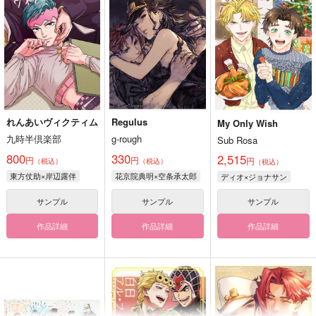
れんあいヴィクティム
Regulus
My Only Wish
九時半倶楽部
g-rough
Sub Rosa
800
330
2,515
円
円
円
（税込）
（税込）
（税込）
東方仗助×岸辺露伴
花京院典明×空条承太郎
ディオ×ジョナサン
サンプル
サンプル
サンプル
作品詳細
作品詳細
作品詳細