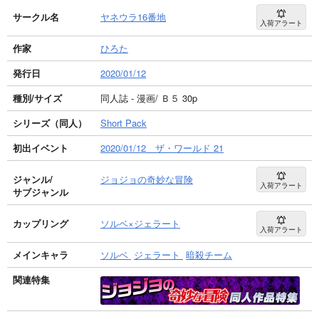
サークル名
ヤネウラ16番地
入荷アラート
作家
ひろた
発行日
2020/01/12
種別/サイズ
同人誌 - 漫画/ Ｂ５ 30p
シリーズ（同人）
Short Pack
初出イベント
2020/01/12 ザ・ワールド 21
ジャンル/
ジョジョの奇妙な冒険
入荷アラート
サブジャンル
カップリング
ソルベ×ジェラート
入荷アラート
メインキャラ
ソルベ
ジェラート
暗殺チーム
関連特集