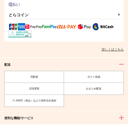
とらコイン
Come ti chiami?
CERASTIUM
RE:recording 04
あばうてぃ
馬冷やす
趣ハイジャンプ
629
944
1,650
円
円
円
（税込）
（税込）
（税込）
ギアッチョ×女夢主
ジョルノ×ポルナレフ
詳しくはこちら
サンプル
サンプル
サンプル
作品詳細
作品詳細
作品詳細
配送
宅配便
ポスト投函
店頭受取
おまとめ配送
11,000円（税込）以上で送料当社負担
便利な機能/サービス