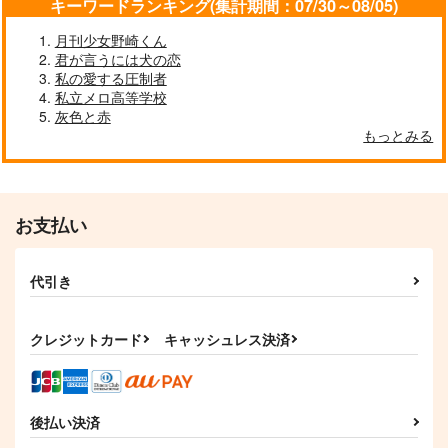
キーワードランキング(集計期間：07/30～08/05)
月刊少女野崎くん
君が言うには犬の恋
私の愛する圧制者
全部にポルがいるわけ
Drenched Vile
天国のシーザーちゃん
私立メロ高等学校
ない！
は心配性！！
cochatea
灰色と赤
いわし運転
あにまる未満
もっとみる
1,572
円
（税込）
787
629
円
円
（税込）
（税込）
ジョナサン×ディオ
オールキャラギャグ
シーザー・A・ツェペリ
サンプル
サンプル
サンプル
お支払い
作品詳細
作品詳細
作品詳細
代引き
クレジットカード
キャッシュレス決済
後払い決済