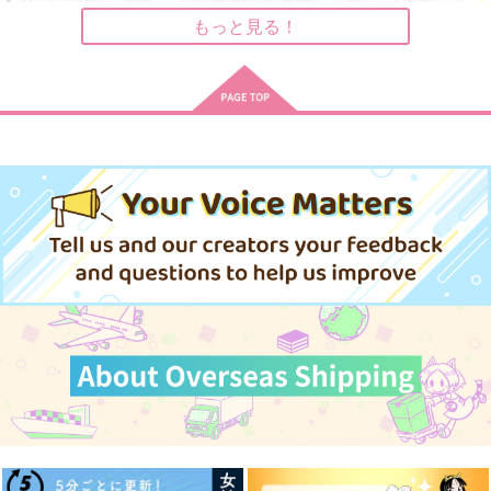
もっと見る！
アンダーグラウンド
白日アル・フィーネ
彼に関する3つのコト
15
犬鍋
g-rough
趣ハイジャンプ
944
220
円
円
（税込）
（税込）
880
円
（税込）
ジョルノ×ミスタ
花京院典明×空条承太郎
東方仗助
サンプル
サンプル
サンプル
作品詳細
作品詳細
作品詳細