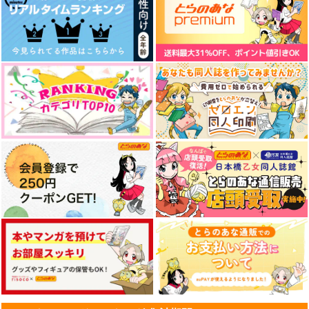
RE:recording 03
メシ食お！
BAD TIMES GOOD D
AYS
趣ハイジャンプ
iozo
iozo
1,650
787
円
円
（税込）
（税込）
1,415
円
オールキャラ
ジョニィ・ジョースター
（税込）
ジョニィ・ジョースター
サンプル
サンプル
サンプル
作品詳細
作品詳細
作品詳細