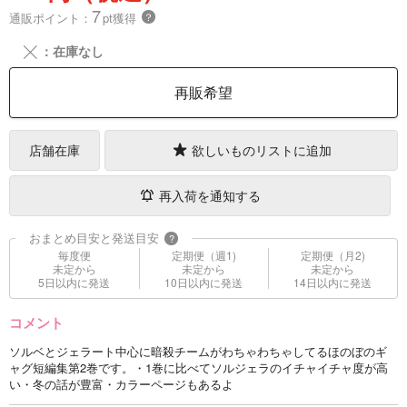
7
通販ポイント：
pt獲得
？
╳
：在庫なし
再販希望
店舗在庫
欲しいものリストに追加
再入荷を通知する
おまとめ目安と発送目安
?
毎度便
定期便（週1)
定期便（月2)
未定から
未定から
未定から
5日以内に発送
10日以内に発送
14日以内に発送
コメント
ソルベとジェラート中心に暗殺チームがわちゃわちゃしてるほのぼのギ
ャグ短編集第2巻です。・1巻に比べてソルジェラのイチャイチャ度が高
い・冬の話が豊富・カラーページもあるよ