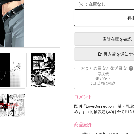
╳
：在庫なし
再
店舗在庫
を確認
再入荷を通知す
おまとめ目安と発送目安
?
毎度便
未定から
5日以内に発送
コメント
既刊「LoveConnection
めます（同軸設定ものは全てR18
商品紹介
― 望むことは決してない と