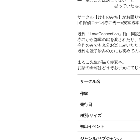
思っていたもの、す
サークル【けものみち】がお贈りす
[名探偵コナン]赤井秀一×安室透本『A
既刊「LoveConnection」軸
赤井から部屋の鍵を渡されたり、
今作のみでも充分お楽しみいただ
既刊を読了済みの方にも初めての
まるこ先生が描く赤安本。
お話の全容はどうぞお手元にてじ
サークル名
作家
発行日
種別/サイズ
初出イベント
ジャンル/
サブジャンル