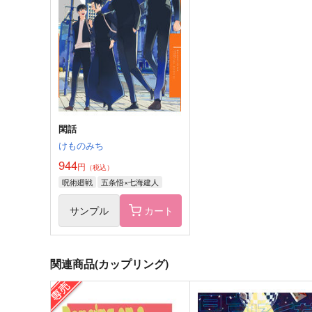
人？
Bonito
Apuri
498
円
（税込）
897
円
（税込）
赤井秀一×安室透
赤井秀一×安室透
サンプル
作品詳細
サンプル
作品詳細
閑話
けものみち
944
円
（税込）
呪術廻戦
五条悟×七海建人
サンプル
カート
関連商品(カップリング)