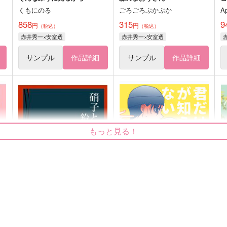
くもにのる
ごろごろぷかぷか
A
858
315
9
円
円
（税込）
（税込）
赤井秀一×安室透
赤井秀一×安室透
サンプル
作品詳細
サンプル
作品詳細
もっと見る！
硝子と鉛
君だけが知らない