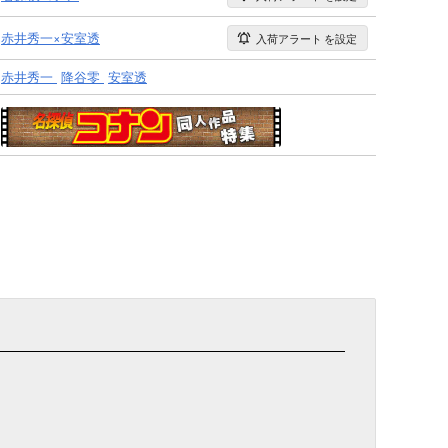
赤井秀一×安室透
入荷アラート
を設定
赤井秀一
降谷零
安室透