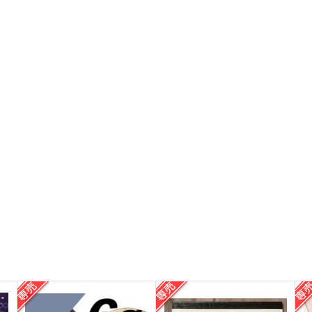
blue picnic
くもにのる
660
715
8
円
円
（税込）
（税込）
赤井秀一×安室透
赤井秀一×安室透
サンプル
作品詳細
サンプル
作品詳細