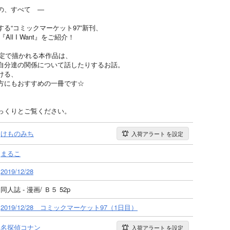
べて ―
る“コミックマーケット97”新刊、
ll I Want』をご紹介！
・同設定で描かれる本作品は、
自分達の関係について話したりするお話。
ける、
方にもおすすめの一冊です☆
っくりとご覧ください。
けものみち
入荷アラート
を設定
まるこ
2019/12/28
同人誌 - 漫画/ Ｂ５ 52p
2019/12/28 コミックマーケット97（1日目）
名探偵コナン
入荷アラート
を設定