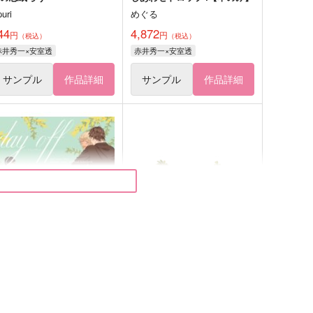
puri
めぐる
44
4,872
円
円
（税込）
（税込）
赤井秀一×安室透
赤井秀一×安室透
サンプル
作品詳細
サンプル
作品詳細
いつもの休日
人形