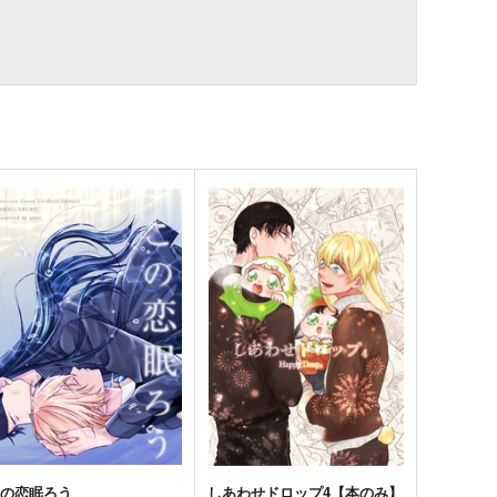
この恋眠ろう
しあわせドロップ4【本のみ】