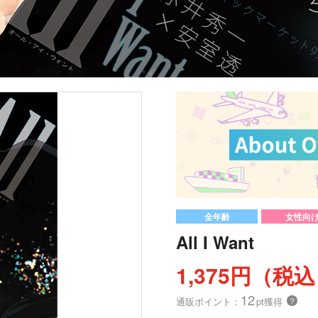
全年齢
女性向
All I Want
1,375円（税
12
通販ポイント：
pt獲得
？