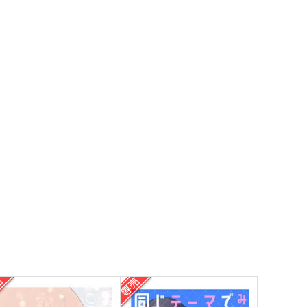
ダイキュリー
ダイキュリー
60
1,150
円
円
（税込）
（税込）
赤井秀一×安室透
赤井秀一×安室透
サンプル
作品詳細
サンプル
作品詳細