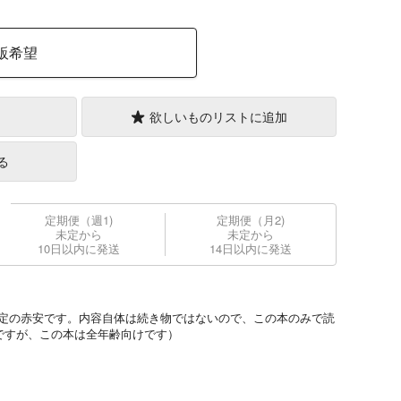
販希望
欲しいものリストに追加
る
定期便（週1)
定期便（月2)
未定から
未定から
10日以内に発送
14日以内に発送
」軸・同設定の赤安です。内容自体は続き物ではないので、この本のみで読
ですが、この本は全年齢向けです）