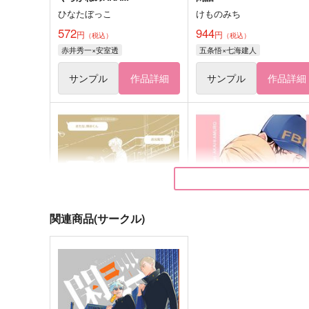
ひなたぼっこ
けものみち
572
944
円
円
（税込）
（税込）
赤井秀一×安室透
五条悟×七海建人
サンプル
作品詳細
サンプル
作品詳細
関連商品(サークル)
アモーレ
赤井教官の恋人ってどんな