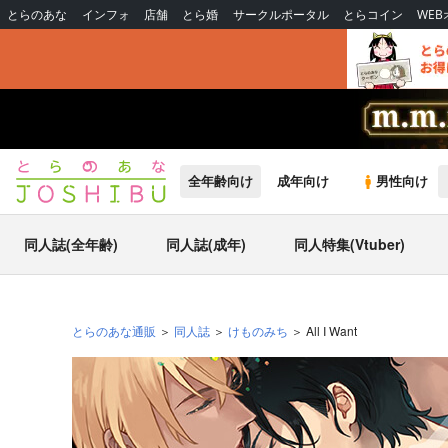
とらのあな
インフォ
店舗
とら婚
サークルポータル
とらコイン
WE
全年齢向け
成年向け
男性向け
同人誌(全年齢)
同人誌(成年)
同人特集(Vtuber)
とらのあな通販
同人誌
けものみち
All I Want