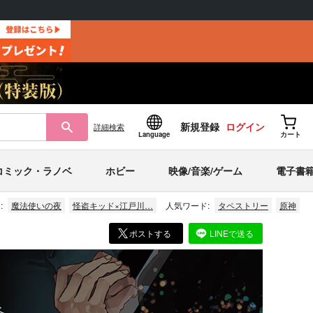
新規登録
ログイン
詳細
検索
Language
カート
コミック・ラノベ
ホビー
映像/音楽/ゲーム
電子書
:
魔法使いの夜
怪盗キッド×江戸川…
人気ワード:
タペストリー
原神
ポストする
LINEで送る