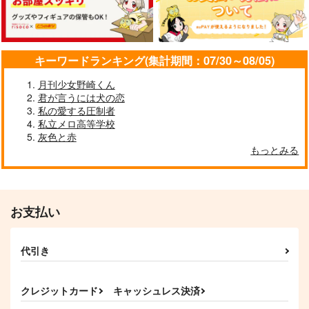
moon arbor
HEK
overflow
990
944
629
円
円
円
（税込）
（税込）
（税込）
白膠木簓×躑躅森盧笙
碧棺左馬刻×白膠木簓
碧棺左馬刻×白膠木簓
キーワードランキング(集計期間：07/30～08/05)
サンプル
サンプル
サンプル
月刊少女野崎くん
作品詳細
作品詳細
作品詳細
君が言うには犬の恋
私の愛する圧制者
私立メロ高等学校
灰色と赤
もっとみる
おやすみ◯◯◯くん
きみとトンズラ
ひだまりかのじょ
20mの長靴
西狭間
秋の月夜と白木蓮
629
1,100
1,320
円
円
専売
専売
円
専売
（税込）
（税込）
（税込）
ヒプノシスマイク
ヒプノシスマイク
ヒプノシスマイク
お支払い
碧棺左馬刻×白膠木簓
白膠木簓×波羅夷空却
躑躅森盧笙×白膠木簓
サンプル
サンプル
サンプル
代引き
アイカタアディクショ
新婚さんはじめました
カート
カート
カート
遥かの残響 上
ン！
ｍｅｒｒｙ
トカゲ村
クレジットカード
キャッシュレス決済
爆裂いちご
330
1,147
円
円
（税込）