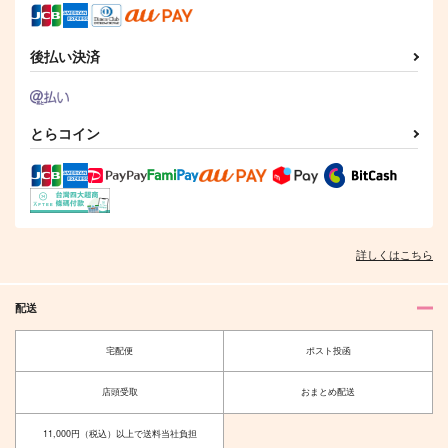
（税込）
944
円
（税込）
白膠木簓×躑躅森盧笙
躑躅森盧笙×白膠木簓
白膠木簓×躑躅森盧笙
後払い決済
サンプル
サンプル
サンプル
作品詳細
作品詳細
作品詳細
とらコイン
詳しくはこちら
配送
宅配便
ポスト投函
合縁奇縁
Laugh away the Dark
ness 2
店頭受取
おまとめ配送
シーソーゲーム
よれよれの
1,147
円
（税込）
11,000円（税込）以上で送料当社負担
1,430
円
（税込）