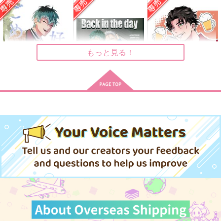
青春シミュレーション
恋はつらい、恋わずら
DEVILISH YOUTH
い
O*2
まだあいも見ず
ミンチ
1,100
629
円
円
（税込）
（税込）
787
円
（税込）
白膠木簓×躑躅森盧笙
躑躅森盧笙×白膠木簓
もっと見る！
白膠木簓×躑躅森盧笙
サンプル
サンプル
サンプル
作品詳細
作品詳細
作品詳細
好きになれなくてごめ
Back in the day
happy life
ん ‐上-
vague.
Sun Fragment
気侭コンパス
787
315
円
専売
円
専売
（税込）
（税込）
858
円
専売
（税込）
ヒプノシスマイク
ヒプノシスマイク
ヒプノシスマイク
碧棺左馬刻×白膠木簓
白膠木簓
躑躅森盧笙
白膠木簓×躑躅森盧笙
天谷奴零
サンプル
サンプル
サンプル
カート
カート
カート
ひびの跡まで、
もんもんフラストレー
アイジョウ何パーセン