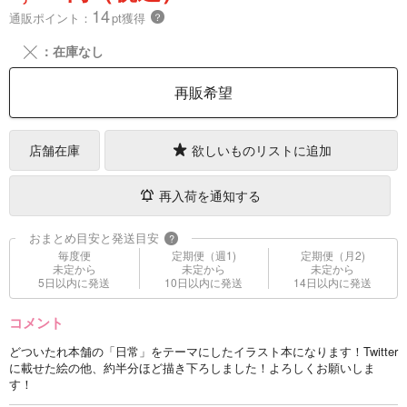
14
通販ポイント：
pt獲得
？
╳
：在庫なし
再販希望
店舗在庫
欲しいものリストに追加
再入荷を通知する
おまとめ目安と発送目安
?
毎度便
定期便（週1)
定期便（月2)
未定から
未定から
未定から
5日以内に発送
10日以内に発送
14日以内に発送
コメント
どついたれ本舗の「日常」をテーマにしたイラスト本になります！Twitter
に載せた絵の他、約半分ほど描き下ろしました！よろしくお願いしま
す！