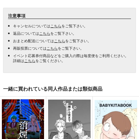
注意事項
キャンセルについては
こちら
をご覧下さい。
返品については
こちら
をご覧下さい。
おまとめ配送については
こちら
をご覧下さい。
再販投票については
こちら
をご覧下さい。
イベント応募券付商品などをご購入の際は毎度便をご利用ください。
詳細は
こちら
をご覧ください。
一緒に買われている同人作品または類似商品