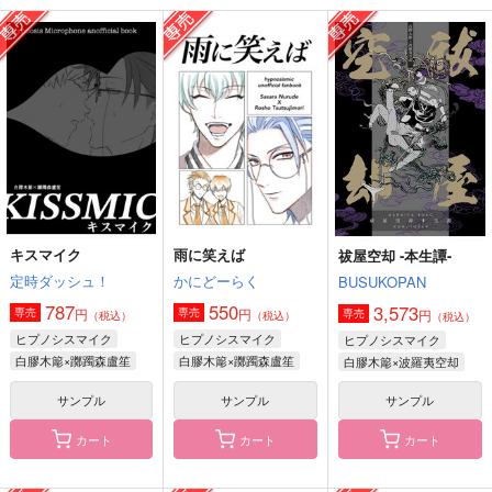
YOU ARE YUM
吾輩は猫である
笑う極彩色の葉
bisou
BUSUKOPAN
やってられねえや！
1,430
472
627
円
円
円
（税込）
（税込）
（税込）
白膠木簓×波羅夷空却
白膠木簓×波羅夷空却
天谷奴零×白膠木簓
サンプル
サンプル
サンプル
作品詳細
作品詳細
作品詳細
キスマイク
雨に笑えば
祓屋空却 -本生譚-
定時ダッシュ！
かにどーらく
BUSUKOPAN
787
550
3,573
円
円
専売
専売
円
専売
（税込）
（税込）
（税込）
ヒプノシスマイク
ヒプノシスマイク
ヒプノシスマイク
白膠木簓×躑躅森盧笙
白膠木簓×躑躅森盧笙
白膠木簓×波羅夷空却
サンプル
サンプル
サンプル
カート
カート
カート