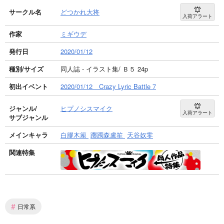
サークル名
どつかれ大将
入荷アラート
作家
ミギウデ
発行日
2020/01/12
種別/サイズ
同人誌 - イラスト集/ Ｂ５ 24p
初出イベント
2020/01/12 Crazy Lyric Battle 7
ジャンル/
ヒプノシスマイク
入荷アラート
サブジャンル
メインキャラ
白膠木簓
躑躅森盧笙
天谷奴零
関連特集
#
日常系