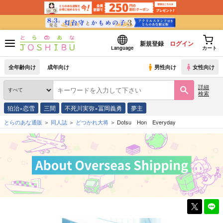
新規登録
ログイン
Language
カート
全年齢向け
成年向け
男性向け
女性向け
詳細
検索
狛治×恋雪
三間
不死川実弥×冨岡義勇
夢主
とらのあな通販
同人誌
どつかれ大将
Dotsu Hon Everyday