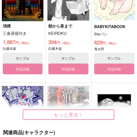
消煙
朝から夜まで
BABYKITABOOK
三食昼寝付き
KEIROKU
theパン
1,887
394
629
円
円
円
（税込）
（税込）
（税込）
白膠木簓
白膠木簓
鬼太郎
サンプル
サンプル
サンプル
作品詳細
作品詳細
作品詳細
もっと見る！
関連商品(キャラクター)