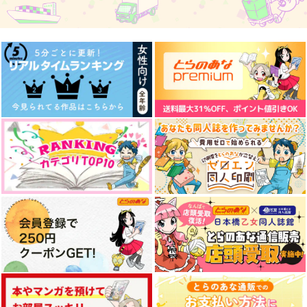
ション
ト
あいあい傘
haruurei
すなぎも
472
円
（税込）
1,179
330
円
円
（税込）
（税込）
碧棺左馬刻×白膠木簓
躑躅森盧笙×白膠木簓
白膠木簓×躑躅森盧笙
サンプル
サンプル
サンプル
作品詳細
作品詳細
作品詳細
つきひひととせ
天使の笛は二度鳴らな
君とともに歩む未来
い
ねぼけ布団
キミが創ったボク
ルノマエ
787
817
円
専売
円
専売
（税込）
（税込）
1,085
円
専売
（税込）
ヒプノシスマイク
ヒプノシスマイク
ヒプノシスマイク
躑躅森盧笙×白膠木簓
白膠木簓×波羅夷空却
碧棺左馬刻×白膠木簓
サンプル
サンプル
サンプル
カート
カート
カート
SASARADIO
水底でも輝く
グッドダイアログ