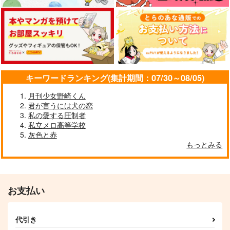
550
円
（税込）
770
1,257
円
円
（税込）
ミカサ・アッカーマン
（税込）
カドック・ゼムルプス
巨人の鍛冶屋
サンプル
サンプル
サンプル
作品詳細
作品詳細
作品詳細
キーワードランキング(集計期間：07/30～08/05)
月刊少女野崎くん
君が言うには犬の恋
私の愛する圧制者
私立メロ高等学校
灰色と赤
もっとみる
お支払い
ひとりとひとり
バイトリーダーえいじ
くん（2）
ネクタイ千本ノック
藍染工房
代引き
550
円
（税込）
315