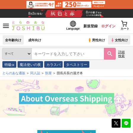
新規登録
ログイン
Language
カート
全年齢向け
成年向け
男性向け
女性向け
詳細
検索
特級α
魔法使いの夜
カラスバ
タペストリー
とらのあな通販
同人誌
獣屋
団長兵長の漫才本