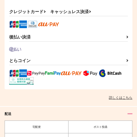
円
（税込）
リヴァイ×ハンジ
アッシュ×奥村英二
クレジットカード
キャッシュレス決済
サンプル
サンプル
作品詳細
作品詳細
後払い決済
とらコイン
詳しくはこちら
配送
宅配便
ポスト投函