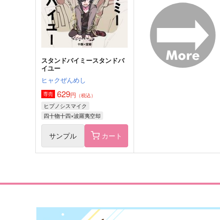
波羅夷空却×女夢主
山田一郎×波羅夷空却
サンプル
作品詳細
サンプル
作品詳細
スタンドバイミースタンドバ
イユー
ヒャクぜんめし
629
円
専売
（税込）
ヒプノシスマイク
四十物十四×波羅夷空却
サンプル
カート
昨日までの言い訳
清
HIPNU
あしたは日曜
629
1,965
円
円
（税込）
（税込）
山田一郎×波羅夷空却
山田一郎×波羅夷空却