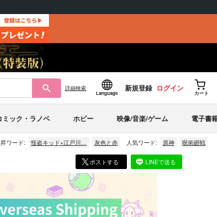
新規登録
ログイン
詳細
検索
Language
カート
コミック・ラノベ
ホビー
映像/音楽/ゲーム
電子書
昇ワード:
怪盗キッド×江戸川…
灰色と赤
人気ワード:
原神
呪術廻戦
ポストする
LINEで送る