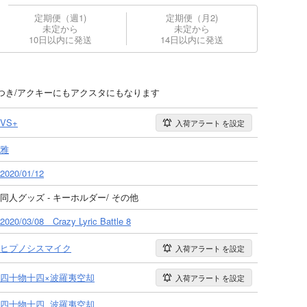
定期便（週1)
定期便（月2)
未定から
未定から
10日以内に発送
14日以内に発送
つき/アクキーにもアクスタにもなります
VS+
入荷アラート
を設定
雅
2020/01/12
同人グッズ - キーホルダー/ その他
2020/03/08 Crazy Lyric Battle 8
ヒプノシスマイク
入荷アラート
を設定
四十物十四×波羅夷空却
入荷アラート
を設定
四十物十四
波羅夷空却