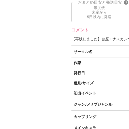
おまとめ目安と発送目安
?
毎度便
未定から
5日以内に発送
コメント
【再版しました】台座・ナスカン
サークル名
作家
発行日
種別/サイズ
初出イベント
ジャンル/
サブジャンル
カップリング
メインキャラ