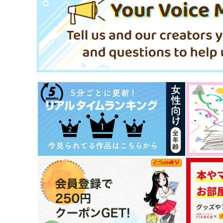
サンプル
作品詳細
サンプル
作品詳細
うらはら弐
幸せの檻-1
BUSUKOPAN
七つ星
944
330
円
円
（税込）
（税込）
白膠木簓×波羅夷空却
山田一郎×波羅夷空却