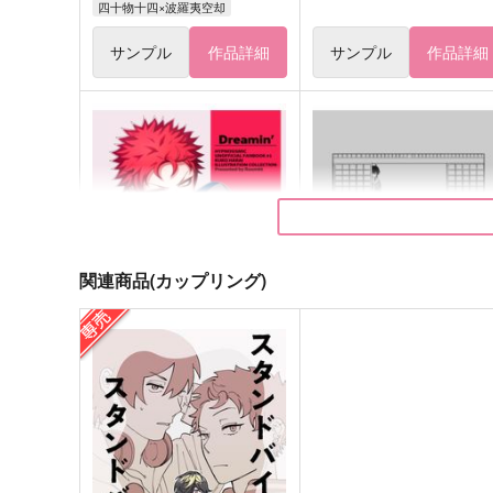
四十物十四×波羅夷空却
サンプル
作品詳細
サンプル
作品詳細
関連商品(カップリング)
Dreamin'
A_way
Room95
はぴぴ教
944
629
円
円
（税込）
（税込）