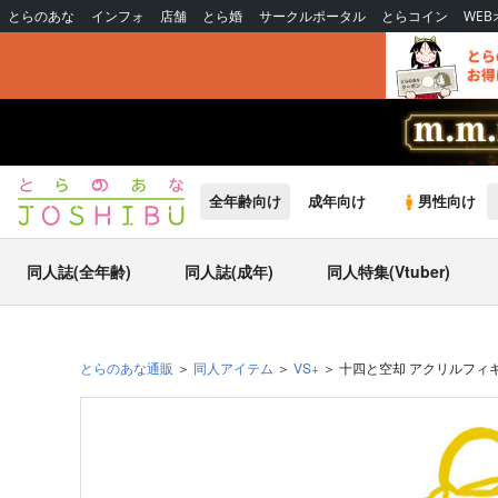
とらのあな
インフォ
店舗
とら婚
サークルポータル
とらコイン
WE
全年齢向け
成年向け
男性向け
同人誌(全年齢)
同人誌(成年)
同人特集(Vtuber)
とらのあな通販
同人アイテム
VS+
十四と空却 アクリルフィ