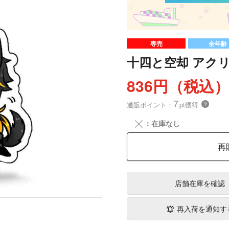
専売
全年齢
十四と空却 アク
836円（税込
7
通販ポイント：
pt獲得
？
╳
：在庫なし
再
店舗在庫
を確認
再入荷を通知す