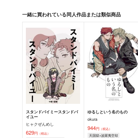
一緒に買われている同人作品または類似商品
スタンドバイミースタンドバ
ゆるしという名のもの
イユー
okura
ヒャクぜんめし
944
円
（税込）
629
円
（税込）
天国獄×波羅夷空却