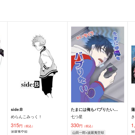
side:B
たまには俺もバブりたい…
めらんこみっく！
七つ星
315
330
1
円
円
（税込）
（税込）
波羅夷空却
波
山田一郎×波羅夷空却