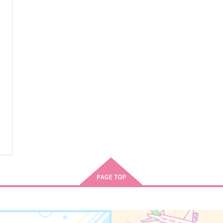
山田一郎×波羅夷空却
山田一郎×波羅夷空却
サンプル
作品詳細
サンプル
作品詳細
合縁奇縁
少年空獄
シーソーゲーム
ななこや
1,147
787
1
円
円
（税込）
（税込）
白膠木簓×波羅夷空却
波羅夷空却×天国獄