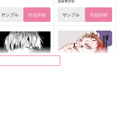
波羅夷空却
サンプル
作品詳細
サンプル
作品詳細
なぜなくの
KARMA Archive
孵卵。
msn.
,572
944
円
円
（税込）
（税込）
波羅夷空却受け