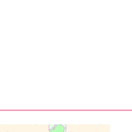
白膠木簓×波羅夷空却
サンプル
作品詳細
サンプル
作品詳細
往時イケブクロ
あなたとあたみへ
オゾン
NETALOG
,132
629
円
円
（税込）
（税込）
波羅夷空却×山田一郎
白膠木簓×波羅夷空却