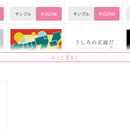
サンプル
作品詳細
サンプル
作品詳細
もっと見る！
ホップ！
うしろの正面だあれ？
あか
AIM
629
1,415
1
円
円
（税込）
（税込）