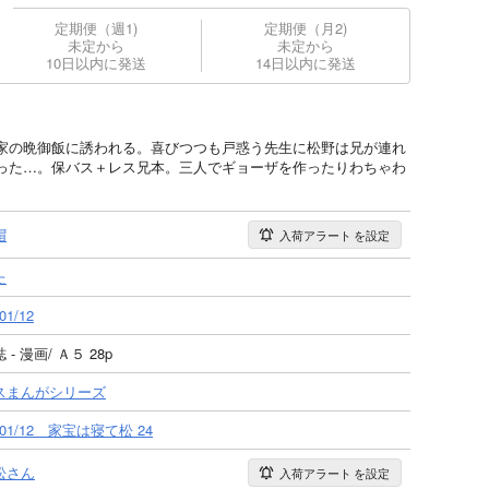
定期便（週1)
定期便（月2)
未定から
未定から
10日以内に発送
14日以内に発送
家の晩御飯に誘われる。喜びつつも戸惑う先生に松野は兄が連れ
った…。保バス＋レス兄本。三人でギョーザを作ったりわちゃわ
帽
入荷アラート
を設定
た
01/12
 - 漫画/ Ａ５ 28p
スまんがシリーズ
0/01/12 家宝は寝て松 24
松さん
入荷アラート
を設定