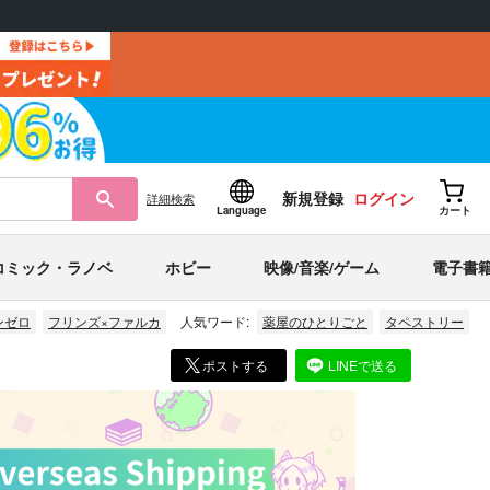
新規登録
ログイン
詳細
検索
Language
カート
コミック・ラノベ
ホビー
映像/音楽/ゲーム
電子書
ンゼロ
フリンズ×ファルカ
人気ワード:
薬屋のひとりごと
タペストリー
ポストする
LINEで送る