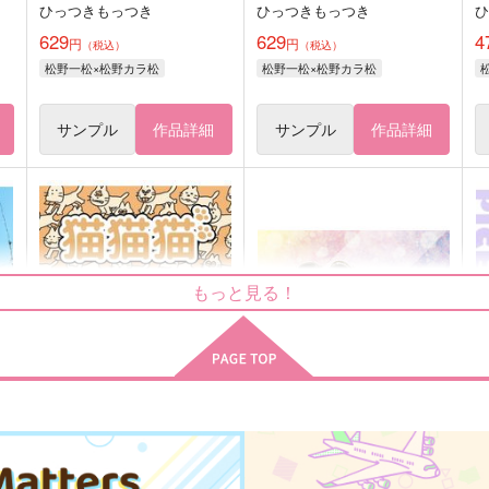
ひっつきもっつき
ひっつきもっつき
629
629
4
円
円
（税込）
（税込）
松野一松×松野カラ松
松野一松×松野カラ松
サンプル
作品詳細
サンプル
作品詳細
もっと見る！
猫猫猫
あの頃の俺たちは
P