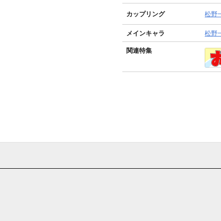
カップリング
松野
メインキャラ
松野一
関連特集