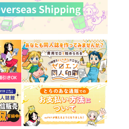
キナコロンド
岸人
87
629
円
円
（税込）
（税込）
松野一松×松野チョロ松
松野カラ松×松野一松
サンプル
作品詳細
サンプル
作品詳細