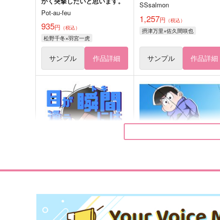
かく突撃したいと思います。
SSsalmon
Pot-au-feu
1,257
円
（税込）
935
円
（税込）
摂津万里×佐久間咲也
松野千冬×羽宮一虎
サンプル
作品詳細
サンプル
作品詳細
目が逢う瞬間にはもう堕ちて
フラグメントミラー