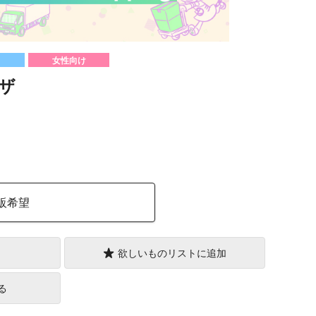
女性向け
ザ
）
販希望
欲しいものリストに追加
る