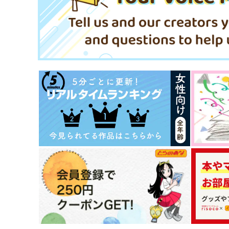
いる
好屋牢
好屋牢
1,000
円
（税込）
1,100
円
（税込）
松野カラ松×松野一松
松野カラ松×松野一松
サンプル
作品詳細
サンプル
作品詳細