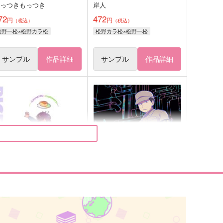
ひっつきもっつき
岸人
72
472
円
円
（税込）
（税込）
松野一松×松野カラ松
松野カラ松×松野一松
サンプル
作品詳細
サンプル
作品詳細
IECE OF CAKE
行き詰まる暮らし