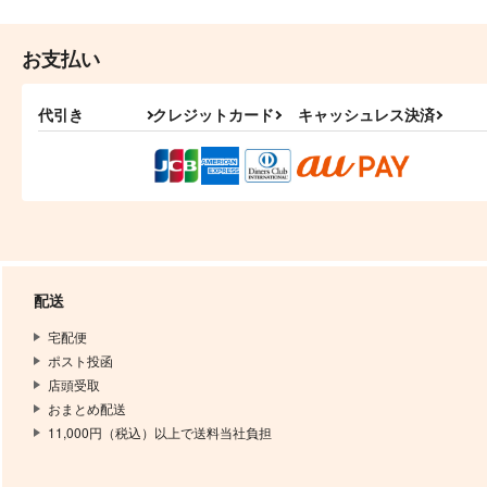
おめがのことのは 前編
ハンマードリル
お支払い
629
円
（税込）
松野カラ松×松野一松
代引き
クレジットカード
キャッシュレス決済
サンプル
作品詳細
配送
宅配便
ポスト投函
店頭受取
おまとめ配送
11,000円（税込）以上で送料当社負担