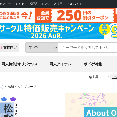
Bオンリー
よくあるご質問
エンジニア採用
アルバイト
女性向け
同人特集(オリジナル)
同人アイテム
ボドゲ特集
急上昇ワード:
ゼ
ズ)
松野くんとギョーザ