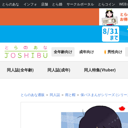
とらのあな
インフォ
店舗
とら婚
サークルポータル
とらコイン
WE
全年齢向け
成年向け
男性向け
同人誌(全年齢)
同人誌(成年)
同人特集(Vtuber)
とらのあな通販
同人誌
雨と帽
保バスまんがシリーズ
(シリー