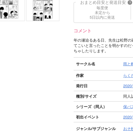
おまとめ目安と発送目安
?
毎度便
未定から
5日以内に発送
コメント
年の瀬迫るある日、先生は松野の
てこいと言ったことを明かすのだ
ちゃしたりします。
サークル名
雨と
作家
らく
発行日
2020/
種別/サイズ
同人誌
シリーズ（同人）
保バ
初出イベント
202
ジャンル/
サブジャンル
おそ