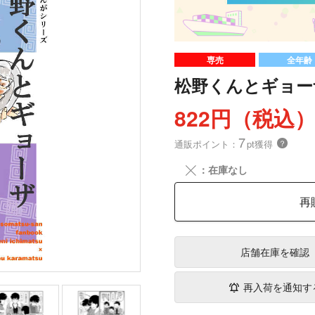
専売
全年齢
松野くんとギョー
822円（税込
7
通販ポイント：
pt獲得
？
╳
：在庫なし
再
店舗在庫
を確認
再入荷を通知す