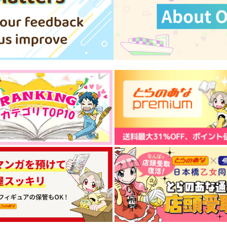
好屋牢
はちみつノイズ
800
787
7
円
円
（税込）
（税込）
松野カラ松×松野一松
松野一松×松野おそ松
サンプル
作品詳細
サンプル
作品詳細