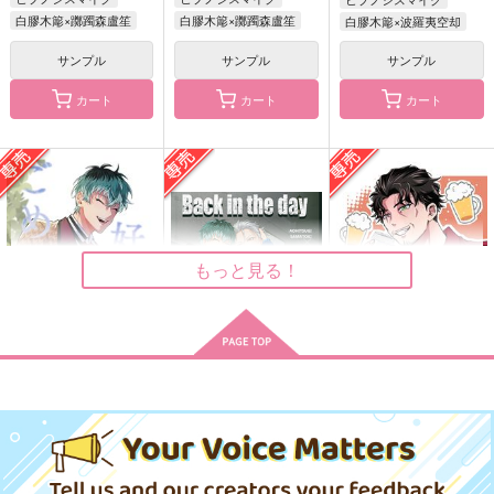
白膠木簓×躑躅森盧笙
白膠木簓×躑躅森盧笙
白膠木簓×波羅夷空却
サンプル
サンプル
サンプル
カート
カート
カート
青春シミュレーション
笑う極彩色の葉
吾輩は猫である
O*2
やってられねえや！
BUSUKOPAN
1,100
627
472
円
円
円
（税込）
（税込）
（税込）
もっと見る！
白膠木簓×躑躅森盧笙
天谷奴零×白膠木簓
白膠木簓×波羅夷空却
サンプル
サンプル
サンプル
作品詳細
作品詳細
作品詳細
好きになれなくてごめ
Back in the day
happy life
ん ‐上-
vague.
Sun Fragment
気侭コンパス
787
315
円
専売
円
専売
（税込）
（税込）
858
円
専売
（税込）
ヒプノシスマイク
ヒプノシスマイク