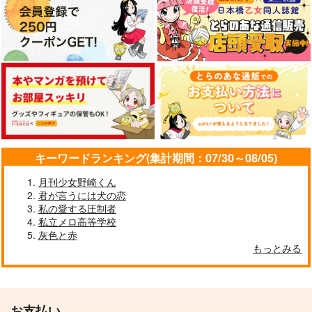
ヒプノシスマイク
躑躅森盧笙×白膠木簓
白膠木簓×波羅夷空却
碧棺左馬刻×白膠木簓
サンプル
サンプル
サンプル
カート
カート
カート
アイジョウ何パーセン
水底でも輝く
アイカタアディクショ
ト
ン！
HEK
すなぎも
爆裂いちご
944
円
（税込）
330
944
円
円
（税込）
（税込）
碧棺左馬刻×白膠木簓
白膠木簓×躑躅森盧笙
白膠木簓×躑躅森盧笙
キーワードランキング(集計期間：07/30～08/05)
サンプル
サンプル
サンプル
月刊少女野崎くん
君が言うには犬の恋
作品詳細
作品詳細
作品詳細
私の愛する圧制者
私立メロ高等学校
灰色と赤
もっとみる
おやすみ◯◯◯くん
きみとトンズラ
ひだまりかのじょ
20mの長靴
西狭間
秋の月夜と白木蓮
629
1,100
1,320
円
円
専売
専売
円
専売
（税込）
（税込）
（税込）
ヒプノシスマイク
ヒプノシスマイク
ヒプノシスマイク
お支払い