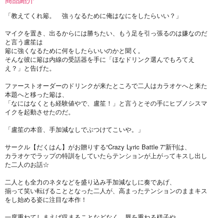
「教えてくれ簓。 強ぅなるために俺はなにをしたらいい？」
マイクを置き、出るからには勝ちたい、もう足を引っ張るのは嫌なのだ
と言う盧笙は
簓に強くなるために何をしたらいいのかと聞く。
そんな彼に簓は内線の受話器を手に「ほなドリンク選んでもろてえ
え？」と告げた。
ファーストオーダーのドリンクが来たところで二人はカラオケへと来た
本題へと移った簓は、
「なにはなくとも経験値やで、盧笙！」と言うとその手にヒプノシスマ
イクを起動させたのだ。
「盧笙の本音、手加減なしでぶつけてこいや。」
サークル【だくはん】がお贈りする“Crazy Lyric Battle 7”新刊は、
カラオケでラップの特訓をしていたらテンションが上がってキスし出し
た二人のお話☆
二人とも全力のネタなどを盛り込み手加減なしに奏であげ、
揃って笑い転げることとなった二人が、高まったテンションのままキス
をし始める姿に注目な本作！
一度重ねてしまえば収まることなどなく、唇を重ねる様子や