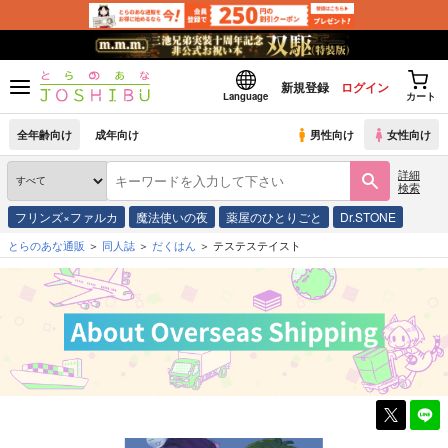
新規登録
ログイン
Language
カート
全年齢向け
成年向け
男性向け
女性向け
詳細
検索
フリンズ×ファルカ
魔法使いの夜
薬屋のひとりごと
Dr.STONE
とらのあな通販
同人誌
だくはん
テステステイスト