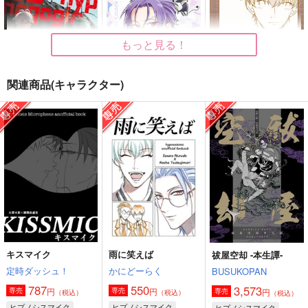
もっと見る！
関連商品(キャラクター)
SS-Hypnagogia
DEVILISH YOUTH
恋はつらい、恋わずら
い
銀鈴のつづり
まだあいも見ず
ミンチ
1,100
629
円
円
（税込）
（税込）
787
円
（税込）
碧棺左馬刻×白膠木簓
躑躅森盧笙×白膠木簓
白膠木簓×躑躅森盧笙
サンプル
サンプル
サンプル
作品詳細
作品詳細
作品詳細
キスマイク
雨に笑えば
祓屋空却 -本生譚-
定時ダッシュ！
かにどーらく
BUSUKOPAN
787
550
3,573
円
円
専売
専売
円
専売
（税込）
（税込）
（税込）
ヒプノシスマイク
ヒプノシスマイク
ヒプノシスマイク