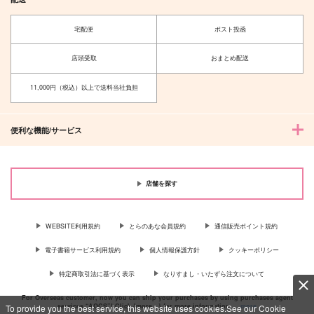
宅配便
ポスト投函
Laugh away the Dark
ワンダフルライフ２
ness 2
店頭受取
おまとめ配送
overflow
よれよれの
629
円
（税込）
11,000円（税込）以上で送料当社負担
1,430
円
（税込）
碧棺左馬刻×白膠木簓
白膠木簓
サンプル
サンプル
便利な機能/サービス
作品詳細
作品詳細
店舗を探す
WEBSITE利用規約
とらのあな会員規約
通信販売ポイント規約
電子書籍サービス利用規約
個人情報保護方針
クッキーポリシー
特定商取引法に基づく表示
なりすまし・いたずら注文について
For Overseas customer, now you can ship your purchases by using purchases agent
services “AOCS”! Click {more…} for more information …
more
To provide you the best service, this website uses cookies.See our Cookie