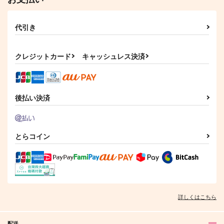
碧棺左馬刻×白膠木簓
白膠木簓×波羅夷空却
躑躅森盧笙×白膠木簓
サンプル
サンプル
サンプル
代引き
カート
カート
カート
新婚さんはじめました
遥かの残響 上
合縁奇縁
クレジットカード
キャッシュレス決済
ｍｅｒｒｙ
トカゲ村
シーソーゲーム
330
1,147
1,147
円
円
円
（税込）
（税込）
（税込）
白膠木簓×躑躅森盧笙
躑躅森盧笙×白膠木簓
白膠木簓×波羅夷空却
後払い決済
サンプル
サンプル
サンプル
作品詳細
作品詳細
作品詳細
とらコイン
詳しくはこちら
配送