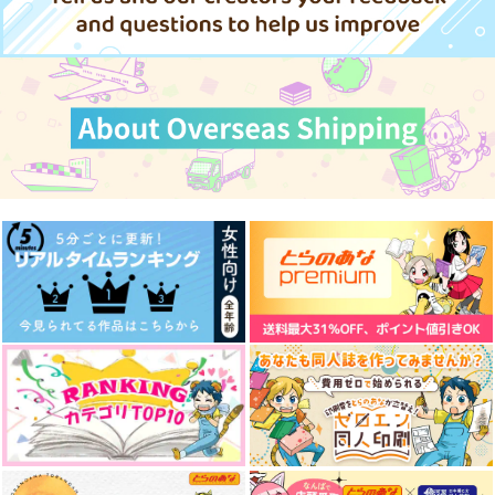
ヒプノシスマイク
碧棺左馬刻×白膠木簓
白膠木簓
躑躅森盧笙
白膠木簓×躑躅森盧笙
天谷奴零
サンプル
サンプル
サンプル
カート
カート
カート
YOU ARE YUM
ひびの跡まで、
もんもんフラストレー
ション
bisou
あいあい傘
haruurei
1,430
472
円
円
（税込）
（税込）
1,179
円
（税込）
白膠木簓×波羅夷空却
碧棺左馬刻×白膠木簓
躑躅森盧笙×白膠木簓
サンプル
サンプル
サンプル
作品詳細
作品詳細
作品詳細
つきひひととせ
天使の笛は二度鳴らな
君とともに歩む未来
い
ねぼけ布団
キミが創ったボク
ルノマエ
787
817
円
専売
円
専売
（税込）
（税込）
1,085
円
専売
（税込）
ヒプノシスマイク
ヒプノシスマイク