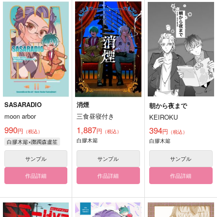
SASARADIO
消煙
朝から夜まで
moon arbor
三食昼寝付き
KEIROKU
990
1,887
394
円
円
円
（税込）
（税込）
（税込）
白膠木簓
白膠木簓
白膠木簓×躑躅森盧笙
サンプル
サンプル
サンプル
作品詳細
作品詳細
作品詳細