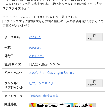
二人がお互いへと思う感情や心情、思い出などからも目が離せない
『テ
ステステイスト』
！
ささろでも、ろささにも捉えられるようお届けされる
[ヒプノシスマイク]白膠木簓と躑躅森盧笙の二人の物語を是非お手元にて
ご覧くださいませ！
サークル名
だくはん
入荷アラート
作家
のののの
発行日
2020/01/12
種別/サイズ
同人誌 - 漫画/ Ｂ５ 36p
初出イベント
2020/01/12 Crazy Lyric Battle 7
ジャンル/
ヒプノシスマイク
入荷アラート
サブジャンル
メインキャラ
白膠木簓
躑躅森盧笙
関連特集