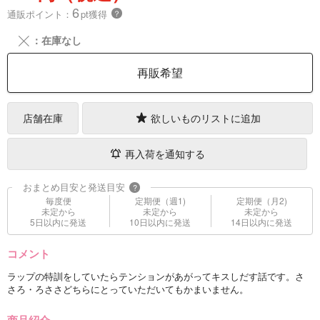
6
通販ポイント：
pt獲得
？
╳
：在庫なし
再販希望
店舗在庫
欲しいものリストに追加
再入荷を通知する
おまとめ目安と発送目安
?
毎度便
定期便（週1)
定期便（月2)
未定から
未定から
未定から
5日以内に発送
10日以内に発送
14日以内に発送
コメント
ラップの特訓をしていたらテンションがあがってキスしだす話です。さ
さろ・ろささどちらにとっていただいてもかまいません。
商品紹介