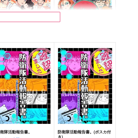
 動きます！！
狂犬注意。1
週末
7676
88
1,572
円
円
（税込）
（税込）
ールキャラ
オールキャラ
サンプル
作品詳細
サンプル
作品詳細
防衛隊活動報告書。
防衛隊活動報告書。(ポスカ付
き)