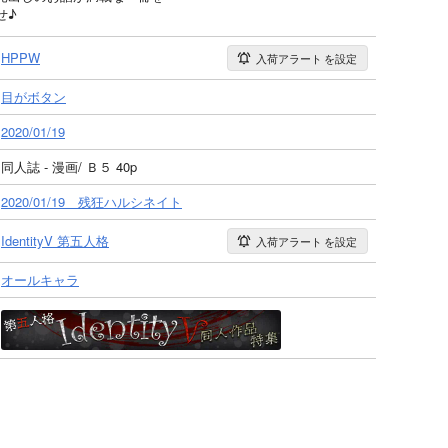
せ♪
HPPW
入荷アラート
を設定
目がボタン
2020/01/19
同人誌 - 漫画/ Ｂ５ 40p
2020/01/19 残狂ハルシネイト
IdentityV 第五人格
入荷アラート
を設定
オールキャラ