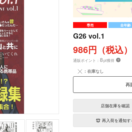
専売
全年齢
G26 vol.1
986円（税込
8
通販ポイント：
pt獲得
？
╳
：在庫なし
再
店舗在庫
を確認
再入荷を通知す