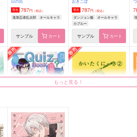
日の出
おきこぼ
787
787
7
円
円
専売
専売
（税込）
（税込）
落第忍者乱太郎
オールキャラ
ダンジョン飯
オールキャラ
カブルー
ト
サンプル
カート
サンプル
カート
ド
納占でコピキャどうでしょう
SKY TUNE PAPA
クラゲ狂想曲
メガキノ
もっと見る！
1,100
787
4
円
円
（税込）
（税込）
インドラ
ぐ
納棺師×占い師
サンプル
作品詳細
サンプル
作品詳細
刀剣男士のクイズ本
【表紙紙違い】かいたくにっ
か