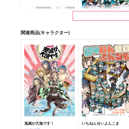
関連商品(キャラクター)
DAY DREAM
テテカツ！２
@箱庭
TENCAL
660
536
円
円
（税込）
（税込）
白黒無常
傭兵×占い師
サンプル
作品詳細
サンプル
作品詳細
鬼滅が大漁です！
いちねんせいよんこま