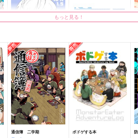
もっと見る！
SKY TUNE PAPA1.5
BLUELOCK WEBLOG
柱
メガキノ
だしのもと
472
550
7
円
円
（税込）
（税込）
インドラ
オールキャラ
オ
サンプル
作品詳細
サンプル
作品詳細
通信簿 二学期
ボドゲする本