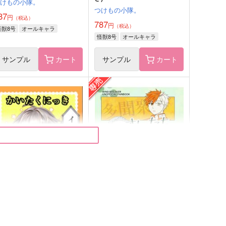
つけもの小隊。
つけもの小隊。
87
円
（税込）
787
円
（税込）
怪獣8号
オールキャラ
怪獣8号
オールキャラ
サンプル
カート
サンプル
カート
ほしのしるべ
目が醒めたら棺の中だった件
２
メガキノ
おんぶときす
72
円
（税込）
787
円
（税込）
だ子
オールキャラ
サンプル
作品詳細
サンプル
作品詳細
いたくにっき１＋２(再録
オレたち なかよし １年