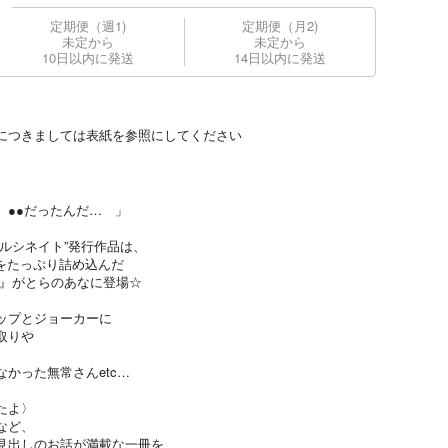
定期便（週1)
定期便（月2)
未定から
未定から
10日以内に発送
14日以内に発送
につきましては表紙を参照にしてください
、●●だったんだ… 」
ハルシネイト”発行作品は、
タ漫画をたっぷり詰め込んだ
.1』がとらのあなに登場☆
ップとジョーカーに
取りや
かった無常さんetc…
たよ〉
など、
見出しのお話が満載な一冊を