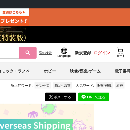
新規登録
ログイン
詳細
検索
Language
カート
コミック・ラノベ
ホビー
映像/音楽/ゲーム
電子書
急上昇ワード:
ゼンゼロ
狛治×恋雪
人気ワード:
呪術廻戦
原神
ポストする
LINEで送る