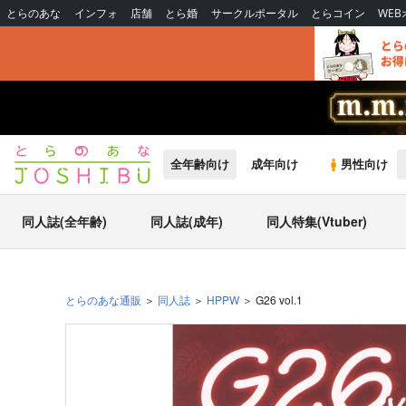
とらのあな
インフォ
店舗
とら婚
サークルポータル
とらコイン
WE
全年齢向け
成年向け
男性向け
同人誌(全年齢)
同人誌(成年)
同人特集(Vtuber)
とらのあな通販
同人誌
HPPW
G26 vol.1