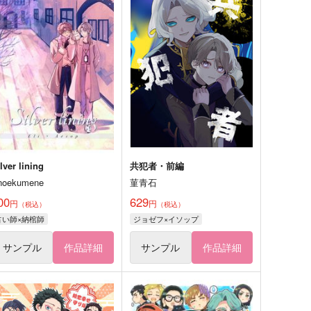
lver lining
共犯者・前編
noekumene
菫青石
00
629
円
円
（税込）
（税込）
占い師×納棺師
ジョゼフ×イソップ
サンプル
作品詳細
サンプル
作品詳細