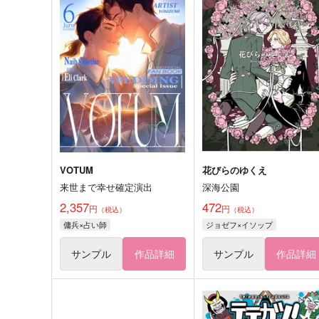
VOTUM
花びらのゆくえ
来世まで幸せ確定演出
深海公園
2,357
472
円
円
（税込）
（税込）
傭兵×占い師
ジョゼフ×イソップ
サンプル
作品詳細
サンプル
作品詳細