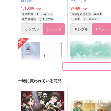
AUGUST
コリドラス
1,100
944
円
円
（税込）
（税込）
鬼滅の刃
オールキャラ
落第忍者乱太郎
六年生
竈門炭治郎
かまぼこ隊
一年生
オールキャラ
サンプル
カート
サンプル
カー
夢現にはさせてやらない
WEDDING アクリルスタン
うめの箱庭
来世まで幸せ確定演出
770
2,357
円
円
（税込）
（税込）
ペパー×ボタン
傭兵×占い師
一緒に買われている商品
サンプル
作品詳細
サンプル
作品詳細
白昼夢
Dream Log '25