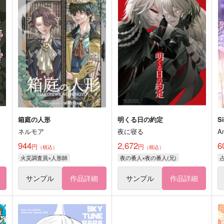
箱庭の人形
明くる日の約定
Si
ネルモア
夜に寝る
A
944
2,672
6
円
円
（税込）
（税込）
火災調査員×人形師
夜の番人×夜の番人(兄)
サンプル
作品詳細
サンプル
作品詳細