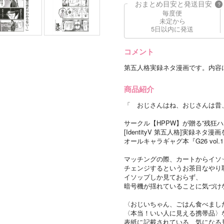
おまとめ目安と発送目安
?
毎度便
未定から
5日以内に発送
コメント
第五人格実録ネタ漫画です。内容
商品紹介
「 おじさんはね、おじさんは昔
サークル【HPPW】が贈る”残狂
[IdentityV 第五人格]実録ネ
オールキャラギャグ本『G26 vol
マッチングの際、カートからイソ
チェンジするというお茶目なやり
イソップしか見ておらず、
暗号機が揺れていることに気づけな
〈おじいちゃん、ごはん食べまし
〈本当！いい人に見える携帯品〉
表紙に記載されている、気になる