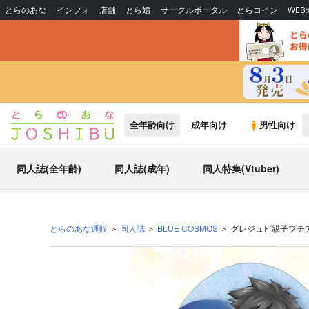
とらのあな
インフォ
店舗
とら婚
サークルポータル
とらコイン
WE
全年齢向け
成年向け
男性向け
同人誌(全年齢)
同人誌(成年)
同人特集(Vtuber)
とらのあな通販
同人誌
BLUE COSMOS
グレジュビ親子プチアン