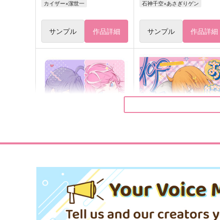
カイザー×潔世一
石神千空×あさぎりゲン
サンプル
作品詳細
サンプル
作品詳細
らぶこめ！
お嬢様の仰せのままに
にぎやかし
はっさく団子
944
787
円
円
（税込）
（税込）