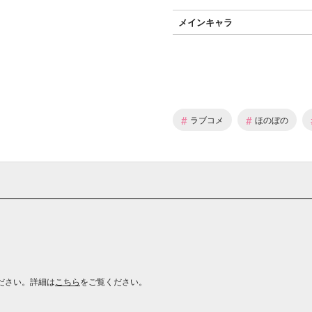
メインキャラ
#
#
ラブコメ
ほのぼの
ださい。詳細は
こちら
をご覧ください。