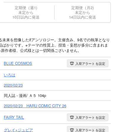
定期便（週1)
定期便（月2)
未定から
未定から
10日以内に発送
14日以内に発送
未来を想像したifアンソロジー。主催含み、9名での執筆となり
品ばかりです。※テーマの性質上、捏造・妄想が多分に含まれま
※原作者様、公式様とは一切関係ございません。
BLUE COSMOS
入荷アラート
を設定
いろは
2020/02/23
同人誌 - 漫画/ Ａ５ 104p
2020/02/23 HARU COMIC CITY 26
FAIRY TAIL
入荷アラート
を設定
グレイ×ジュビア
入荷アラート
を設定