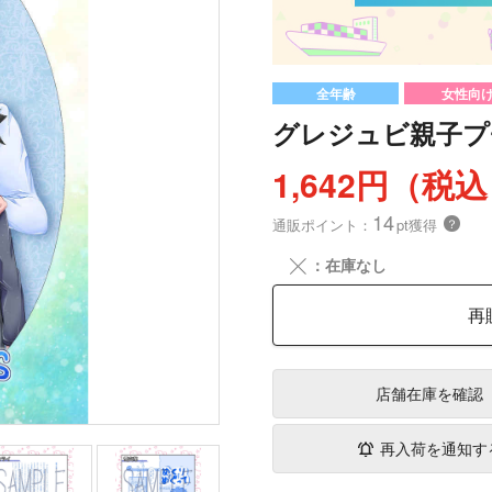
全年齢
女性向
グレジュビ親子プチ
1,642円（税
14
通販ポイント：
pt獲得
？
╳
：在庫なし
再
店舗在庫
を確認
再入荷を通知す