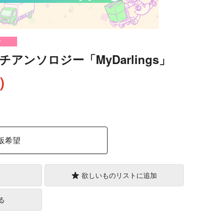
け
アンソロジー「MyDarlings」
込）
販希望
欲しいものリストに追加
る