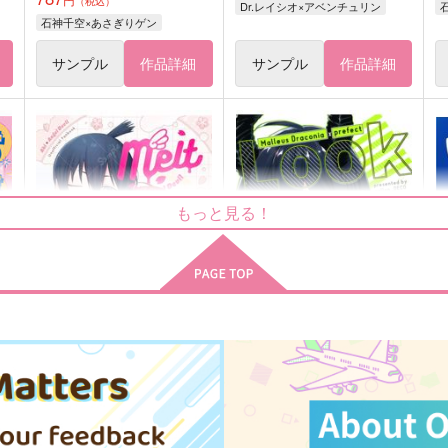
（税込）
Dr.レイシオ×アベンチュリン
石神千空×あさぎりゲン
サンプル
作品詳細
サンプル
作品詳細
もっと見る！
アキ天アンソロジー Melt
Look at me!
L
ハッピーショップ
ガロン_DECO
1,729
550
1
円
円
（税込）
（税込）