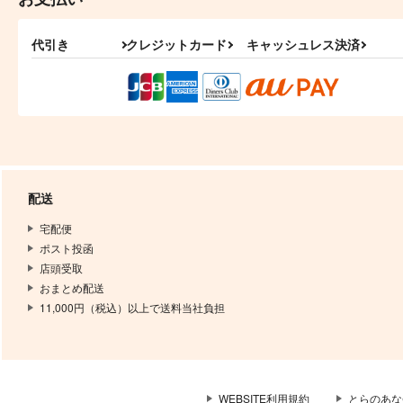
オベロン×ぐだ子
ノボリ×ヒカリ
代引き
クレジットカード
キャッシュレス決済
サンプル
作品詳細
サンプル
作品詳細
配送
宅配便
ポスト投函
店頭受取
おまとめ配送
11,000円（税込）以上で送料当社負担
salvagE:5
ちびちゃんデイズ
アロマ
ショウワノ
787
787
円
円
（税込）
（税込）
WEBSITE利用規約
とらのあな