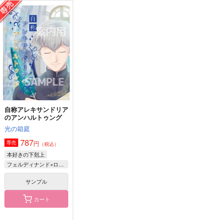
Journey into the Sto
恋人ー猫の日
虹色魔石に刻む約束
ry
【フェルマイアンソ
nijimasu_story
ロ】
牛乳2L
本好き図書委員会
1,400
円
（税込）
944
3,960
円
円
（税込）
（税込）
アッシュ×奥村英二
橘真琴×七瀬遙
フェルディナンド×ローゼマイン
サンプル
サンプル
サンプル
作品詳細
作品詳細
作品詳細
自称アレキサンドリア
のアンハルトゥング
光の箱庭
787
円
専売
（税込）
本好きの下剋上
フェルディナンド×ローゼマイン
サンプル
カート