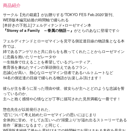
商品紹介
サークル【光の箱庭】がお贈りする“TOKYO FES Feb.2020”新刊、
WEB版本編完結後の時間軸で綴られる
[本好きの下剋上]フェルディナンド×ローゼマイン本
『Storey of a Family ～眷属の物語～』
がとらのあなに登場です☆
フェルディナンドとローゼマインを見守る側近達目線の物語集となる本
作では、
姉であるアンゲリカと共に自らをも救ってくれたことからローゼマイン
に忠義を抱いたリーゼレータや
一生独身で仕えることを希望しているグレーティア、
教育係を兼ねたマインの筆頭側仕えであるフラン、
忠誠心が高い、熱心なローゼマイン信者であるハルトムートなど
14名の側近達の目線で綴られる物語がお楽しみ頂けます！
彼らが主を慕うに至った理由や彼、彼女らが主へとどのような忠誠を誓
っているのか、
主へと抱く感情や心情などが丁寧に描写された見所満載な一冊です！
惣也先生が以前発行された、
“恋”について考え始めたローゼマインの思いにはじまり
全体的に甘め、そしてお互いへの“溺愛ぶり”が溢れ出るストーリーである
前作「家族になるまで」と同じく、
WEB版本編終了後から星結びまでの時間軸でお届けされる本作を是非お