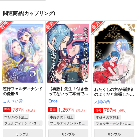
水面と綺羅星
小さくなった全ての女
埋葬したはずの初恋
神 翌々日
と、
祥成園
関連商品(カップリング)
風化風葬
暁月夜
990
円
（税込）
787
1,320
円
円
（税込）
（税込）
フェルディナンド×ローゼマイン
フェルディナンド×ローゼマイン
フェルディナンド×ローゼマイン
サンプル
サンプル
サンプル
作品詳細
作品詳細
作品詳細
逆行フェルディナンド
【再販】先生！付き合
わたくしの方が保護者
の憂鬱５
ってないって本当です
のようだと主張したら
か？
返り討ちにあいました
こんぺい党
Ende
太陽の西
787
1,257
787
円
円
専売
専売
円
専売
（税込）
（税込）
（税込）
本好きの下剋上
本好きの下剋上
本好きの下剋上
フェルディナンド×ローゼマイン
フェルディナンド×ローゼマイン
フェルディナンド×ローゼマイン
サンプル
サンプル
サンプル
ユルゲンシュミット年
逆行フェルディナンド
a little something