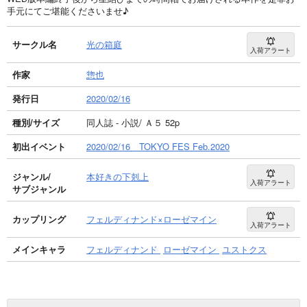
手元にてご堪能くださいませ♪
サークル名
光の箱庭
入荷アラート
作家
惣也
発行日
2020/02/16
種別/サイズ
同人誌 - 小説/ Ａ５ 52p
初出イベント
2020/02/16 TOKYO FES Feb.2020
ジャンル/
本好きの下剋上
入荷アラート
サブジャンル
カップリング
フェルディナンド×ローゼマイン
入荷アラート
メインキャラ
フェルディナンド
ローゼマイン
ユストクス