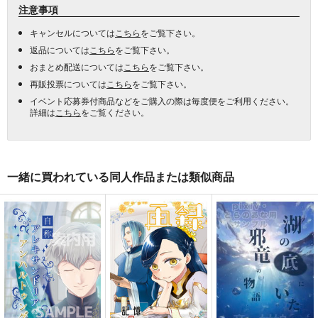
注意事項
キャンセルについては
こちら
をご覧下さい。
返品については
こちら
をご覧下さい。
おまとめ配送については
こちら
をご覧下さい。
再販投票については
こちら
をご覧下さい。
イベント応募券付商品などをご購入の際は毎度便をご利用ください。
詳細は
こちら
をご覧ください。
一緒に買われている同人作品または類似商品