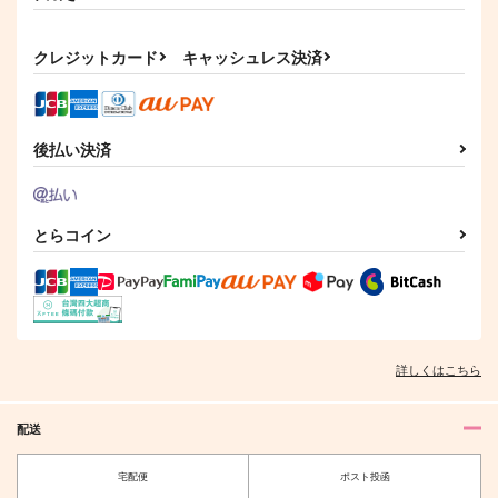
Mirror Mirror
1,478
円
（税込）
サンプル
サンプル
サンプル
787
円
（税込）
フェルディナンド×ローゼマイン
クレジットカード
キャッシュレス決済
フェルディナンド×ローゼマイン
カート
カート
カート
サンプル
サンプル
作品詳細
作品詳細
後払い決済
とらコイン
フェルマイ写真集
君と共に在るために
ローゼマインは魅了の
詳しくはこちら
「Rose Garden」
（一）
魔法を解呪したい
skycolor
翡翠緑抄
太陽の西
配送
1,100
1,320
787
円
円
専売
専売
円
専売
（税込）
（税込）
（税込）
本好きの下剋上
本好きの下剋上
本好きの下剋上
宅配便
ポスト投函
フェルディナンド×ローゼマイン
フェルディナンド×ローゼマイン
フェルディナンド×ローゼマイン