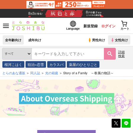
新規登録
ログイン
Language
カート
全年齢向け
成年向け
男性向け
女性向け
詳細
検索
桜河こはく
狛治×恋雪
カラスバ
薬屋のひとりごと
とらのあな通販
同人誌
光の箱庭
Story of a Family ～眷属の物語～