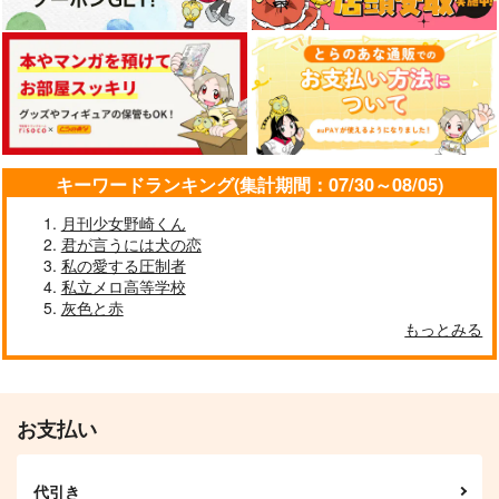
小さな鹿*
祥成園
A.U.FOREST
629
カート
カート
カート
550
円
円
（税込）
（税込）
755
円
（税込）
フェルディナンド×ローゼマイン
フェルディナンド×ローゼマイン
フェルディナンド×ローゼマイン
サンプル
サンプル
サンプル
作品詳細
作品詳細
作品詳細
キーワードランキング(集計期間：07/30～08/05)
月刊少女野崎くん
君が言うには犬の恋
私の愛する圧制者
私立メロ高等学校
灰色と赤
もっとみる
君が知るにはまだ早い
アウブ・アレキサンド
神殿暮らしの吸血鬼
リア夫妻と御子
Hinageshi
Mirror Mirror
紫翠楼／WILD
629
787
円
専売
円
専売
（税込）
（税込）
FLOWER
本好きの下剋上
本好きの下剋上
お支払い
1,430
円
専売
（税込）
フェルディナンド×ローゼマイン
フェルディナンド×ローゼマイン
LOG PLUS
リンクベルク家のロー
本好きの下剋上
ゼマイン in summer
フェルディナンド×ローゼマイン
こんぺい党
代引き