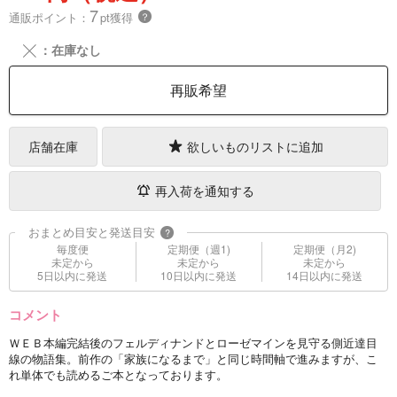
7
通販ポイント：
pt獲得
？
╳
：在庫なし
再販希望
店舗在庫
欲しいものリストに追加
再入荷を通知する
おまとめ目安と発送目安
?
毎度便
定期便（週1)
定期便（月2)
未定から
未定から
未定から
5日以内に発送
10日以内に発送
14日以内に発送
コメント
ＷＥＢ本編完結後のフェルディナンドとローゼマインを見守る側近達目
線の物語集。前作の「家族になるまで」と同じ時間軸で進みますが、こ
れ単体でも読めるご本となっております。