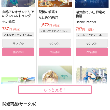
自称アレキサンドリア
記憶の箱庭１
湖の底にいた 邪竜の
のアンハルトゥング
物語
A.U.FOREST
光の箱庭
Rabbit Partner
1,572
円
（税込）
787
787
円
円
（税込）
（税込）
フェルディナンド×ローゼマイン
フェルディナンド×ローゼマイン
フェルディナンド×ローゼマイン
サンプル
サンプル
サンプル
作品詳細
作品詳細
作品詳細
もっと見る！
関連商品(サークル)