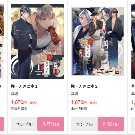
６
極・刀さに本１
極・刀さに本２
幸漫
幸漫
1,870
1,870
1
円
円
（税込）
（税込）
三日月宗近
山姥切長義
山
サンプル
作品詳細
サンプル
作品詳細