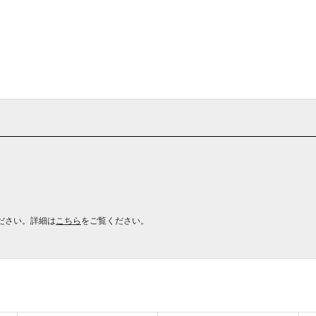
ださい。詳細は
こちら
をご覧ください。