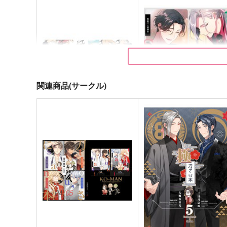
関連商品(サークル)
ほんノチョットの幸せデ
刀さに本６
幸漫
幸漫
1,873
1,998
円
円
（税込）
（税込）
オールキャラ
豊前江
サンプル
作品詳細
サンプル
作品詳細