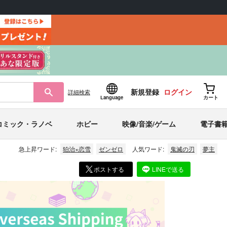
新規登録
ログイン
詳細
検索
Language
カート
コミック・ラノベ
ホビー
映像/音楽/ゲーム
電子書
急上昇ワード:
狛治×恋雪
ゼンゼロ
人気ワード:
鬼滅の刃
夢主
ポストする
LINEで送る