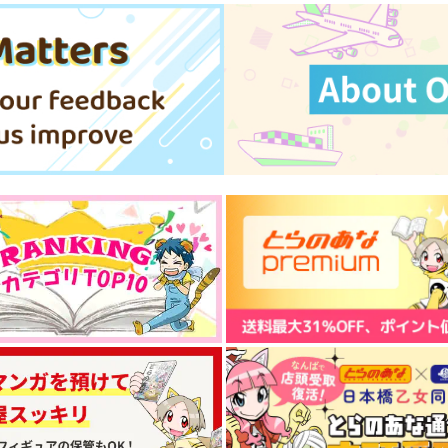
【恋と魔法士と刀】ツイステ
自分で作るちょっといい日々
ッ刀ワンダー乱舞７【特典変
の重ね方
更版】
幸漫
幸漫
1
1,573
1,573
円
円
（税込）
（税込）
刀剣乱舞
刀剣乱舞
火車切
山姥切長義
ヴィル・シェーンハイト
三日月宗近
レオナ・キングスカラー
ト
サンプル
カート
サンプル
カート
エース・トラッポラ
】