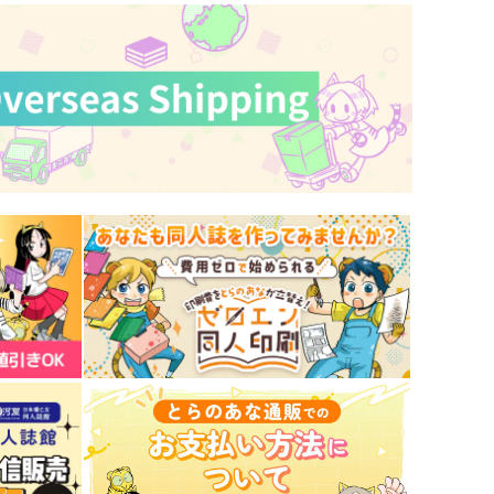
ツイステッ刀ワンダー乱舞８
再録刀さに１・２巻【再販】
幸漫
幸漫
,573
2,357
円
円
（税込）
（税込）
刀剣乱舞
刀剣乱舞
加州清光
鶴丸国永
刀剣男子オールキャラ
山姥切国広
ツイステオールキャラ
サンプル
カート
サンプル
カート