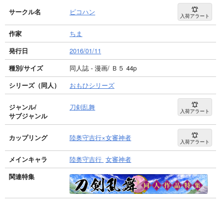
サークル名
ピコハン
入荷アラート
作家
ちま
発行日
2016/01/11
種別/サイズ
同人誌 - 漫画/ Ｂ５ 44p
シリーズ（同人）
おもひシリーズ
ジャンル/
刀剣乱舞
入荷アラート
サブジャンル
カップリング
陸奥守吉行×女審神者
入荷アラート
メインキャラ
陸奥守吉行
女審神者
関連特集