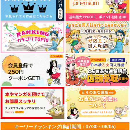
或る森の物語3
本丸日々草
〈土佐弁辞典〉こじゃ
んと増量 土佐弁いろ
84
阿修羅の如く
いろかいろ
版況乱
715
707
円
円
（税込）
（税込）
1,257
円
（税込）
陸奥守吉行×肥前忠広
陸奥守吉行×肥前忠広
陸奥守吉行
サンプル
サンプル
サンプル
作品詳細
作品詳細
作品詳細
キーワードランキング(集計期間：07/30～08/05)