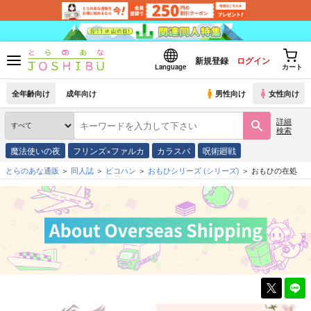
新規登録
ログイン
Language
カート
全年齢向け
成年向け
男性向け
女性向け
詳細
検索
魔法使いの夜
フリンズ×ファルカ
カラスバ
呪術廻戦
とらのあな通販
同人誌
ピコハン
おもひシリーズ
(シリーズ)
おもひの在処