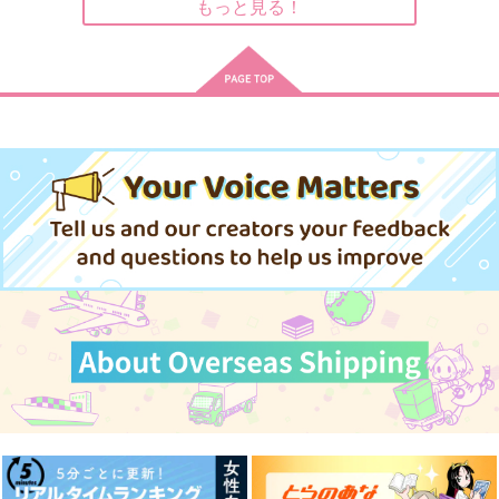
もっと見る！
字書きの肥前は神絵師
鉛を呑む
夜明けをあなたと
陸奥守に表紙を描いて
玉の枝
あさまでのもうぜ
欲しい
かもがわうどん
1,007
3,144
円
円
（税込）
（税込）
787
円
（税込）
陸奥守吉行×肥前忠広
陸奥守吉行×肥前忠広
陸奥守吉行×肥前忠広
サンプル
サンプル
サンプル
作品詳細
作品詳細
作品詳細