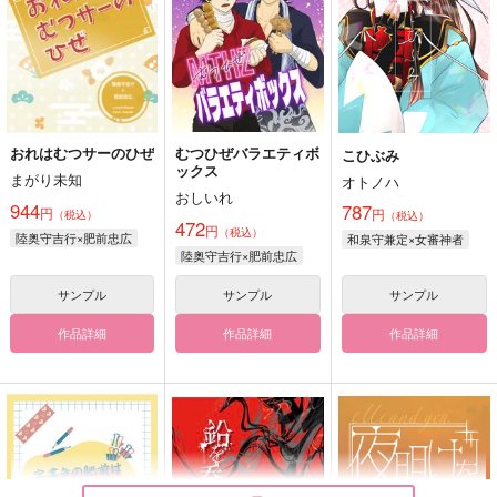
おれはむつサーのひぜ
むつひぜバラエティボ
こひぶみ
ックス
まがり未知
オトノハ
おしいれ
944
787
円
円
（税込）
（税込）
472
円
（税込）
陸奥守吉行×肥前忠広
和泉守兼定×女審神者
陸奥守吉行×肥前忠広
サンプル
サンプル
サンプル
作品詳細
作品詳細
作品詳細