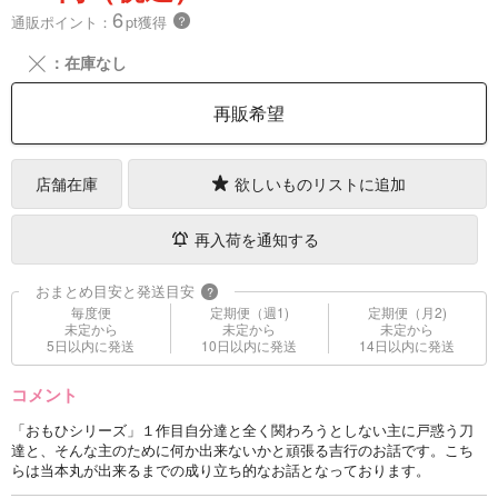
6
通販ポイント：
pt獲得
？
╳
：在庫なし
再販希望
店舗在庫
欲しいものリストに追加
再入荷を通知する
おまとめ目安と発送目安
?
毎度便
定期便（週1)
定期便（月2)
未定から
未定から
未定から
5日以内に発送
10日以内に発送
14日以内に発送
コメント
「おもひシリーズ」１作目自分達と全く関わろうとしない主に戸惑う刀
達と、そんな主のために何か出来ないかと頑張る吉行のお話です。こち
らは当本丸が出来るまでの成り立ち的なお話となっております。