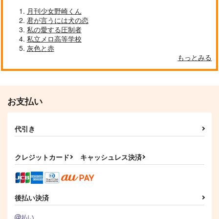
月刊少女野崎くん
君が言うには犬の恋
私の愛する圧制者
おれのかわいいかわい
蔵に宿りし愛のたね
ふゆ、そばにいるよ。
私立メロ高等学校
い陸奥守
灰色と赤
かずならで
こころのこり
スライムの原料。
もっとみる
1,100
629
円
円
（税込）
（税込）
787
円
（税込）
陸奥守吉行×肥前忠広
陸奥守吉行×肥前忠広
陸奥守吉行×肥前忠広
お支払い
サンプル
サンプル
サンプル
作品詳細
作品詳細
作品詳細
代引き
クレジットカード
キャッシュレス決済
後払い決済