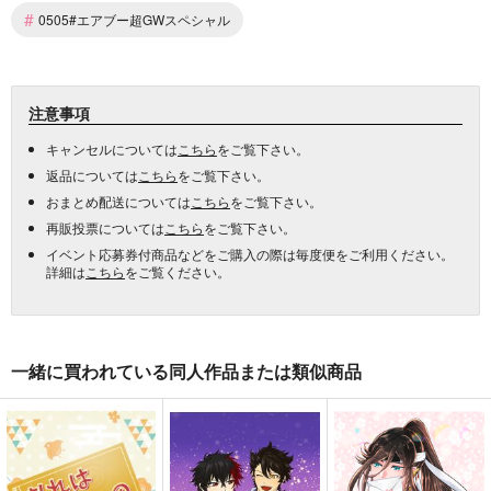
#
0505#エアブー超GWスペシャル
注意事項
キャンセルについては
こちら
をご覧下さい。
返品については
こちら
をご覧下さい。
おまとめ配送については
こちら
をご覧下さい。
再販投票については
こちら
をご覧下さい。
イベント応募券付商品などをご購入の際は毎度便をご利用ください。
詳細は
こちら
をご覧ください。
一緒に買われている同人作品または類似商品