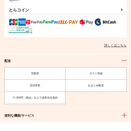
とらコイン
在る森の物語4
祠を壊しにマンション
祝福の雨
ヘ
84
あーもんどはちみつ
薬品棚
858
472
円
円
（税込）
（税込）
990
円
（税込）
陸奥守吉行×肥前忠広
陸奥守吉行×肥前忠広
陸奥守吉行×肥前忠広
詳しくはこちら
サンプル
サンプル
サンプル
配送
作品詳細
作品詳細
作品詳細
宅配便
ポスト投函
店頭受取
おまとめ配送
11,000円（税込）以上で送料当社負担
便利な機能/サービス