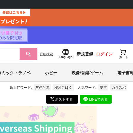
新規登録
ログイン
詳細
検索
Language
カート
コミック・ラノベ
ホビー
映像/音楽/ゲーム
電子書
急上昇ワード:
灰色と赤
桜河こはく
人気ワード:
夢主
カラスバ
ポストする
LINEで送る