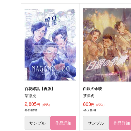
百花繚乱【再版】
白銀の余映
茶凛虎
茶凛虎
2,805
803
円
円
（税込）
（税込）
長野県警
諸伏高明
サンプル
作品詳細
サンプル
作品詳細