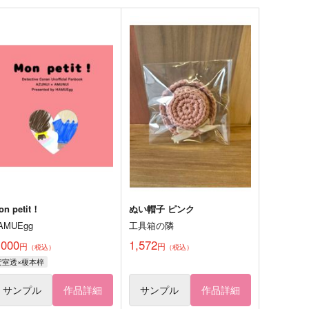
on petit！
ぬい帽子 ピンク
AMUEgg
工具箱の隣
,000
1,572
円
円
（税込）
（税込）
安室透×榎本梓
サンプル
作品詳細
サンプル
作品詳細