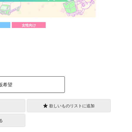
女性向け
）
販希望
欲しいものリストに追加
る