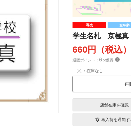
専売
全年齢
学生名札 京極真
660円（税込
6
通販ポイント：
pt獲得
？
╳
：在庫なし
再
店舗在庫
を確認
再入荷を通知す