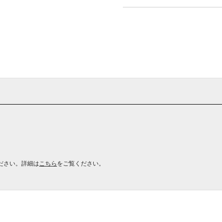
ださい。詳細は
こちら
をご覧ください。