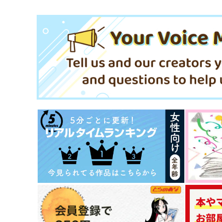
りとるぱにっく
Wait!9 Walk with me!
おまんじゅう
あゆ
629
472
円
円
専売
専売
（税込）
（税込）
名探偵コナン
降谷零×工藤新一
名探偵コナン
降谷零×工藤新
サンプル
カート
サンプル
カー
赤コハロウィンアクリルキー
再版 みえる男
ホルダー
Lily
雨神楽
2,829
円
（税込）
739
円
（税込）
松田陣平
赤井秀一×江戸川コナン