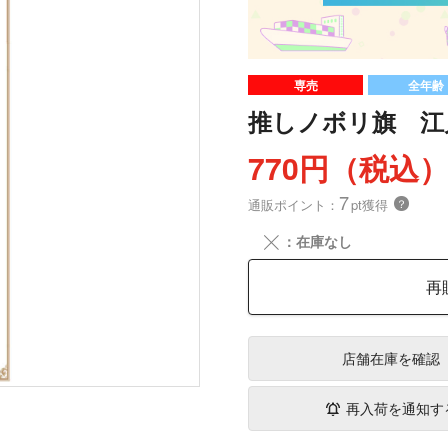
専売
全年齢
推しノボリ旗 江
770円（税込
7
通販ポイント：
pt獲得
？
╳
：在庫なし
再
店舗在庫
を確認
再入荷を通知す