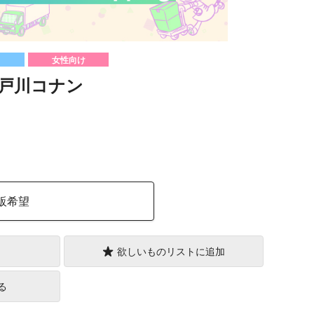
女性向け
戸川コナン
）
販希望
欲しいものリストに追加
る