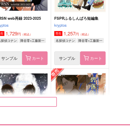
RSN web再録 2023-2025
FSPRふるしんぱろ短編集
yptos
kryptos
1,729
1,257
円
円
専売
専売
（税込）
（税込）
名探偵コナン
降谷零×工藤新一
名探偵コナン
降谷零×工藤新一
サンプル
カート
サンプル
カート
ORILLAとKATAHABA-2021-
昴コハロウィンアクリルキー
ホルダー
ぎりぎりもち
雨神楽
,200
円
（税込）
739
円
（税込）
戸川コナン
沖矢昴×江戸川コナン
サンプル
作品詳細
サンプル
作品詳細