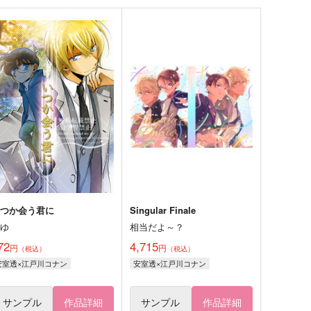
いつか会う君に
Singular Finale
あゆ
相当だよ～？
72
4,715
円
円
（税込）
（税込）
安室透×江戸川コナン
安室透×江戸川コナン
サンプル
作品詳細
サンプル
作品詳細