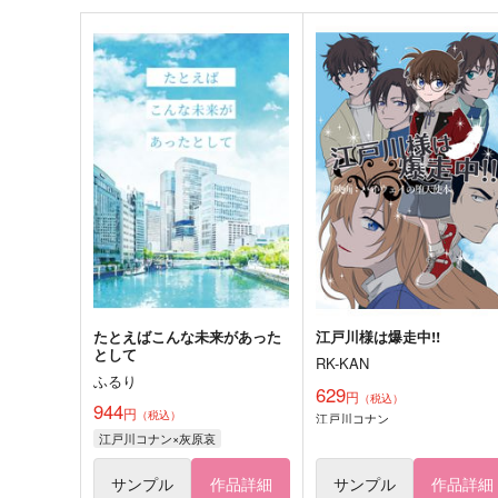
たとえばこんな未来があった
江戸川様は爆走中!!
として
RK-KAN
ふるり
629
円
（税込）
944
円
（税込）
江戸川コナン
江戸川コナン×灰原哀
サンプル
作品詳細
サンプル
作品詳細