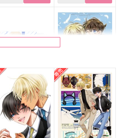
muco
天使と珈琲時間
sf
ゆらり日和
,144
770
円
円
（税込）
（税込）
安室透×江戸川コナン、降谷零×工藤新一
安室透×江戸川コナン
サンプル
作品詳細
サンプル
作品詳細