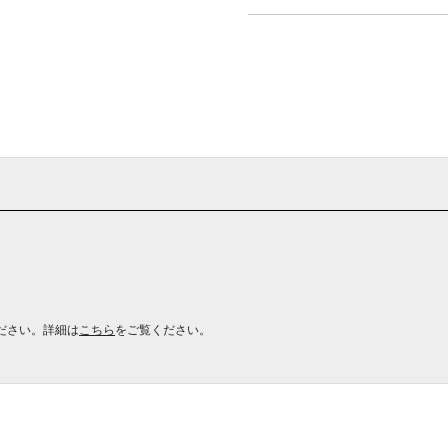
ださい。詳細は
こちら
をご覧ください。