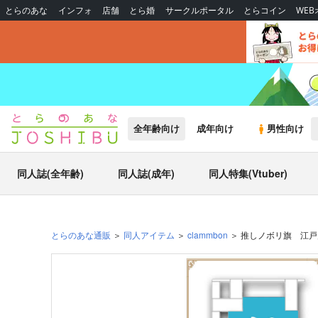
とらのあな
インフォ
店舗
とら婚
サークルポータル
とらコイン
WE
全年齢向け
成年向け
男性向け
同人誌(全年齢)
同人誌(成年)
同人特集(Vtuber)
とらのあな通販
同人アイテム
clammbon
推しノボリ旗 江戸