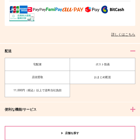
い
前を呼んで
Lorosono
その汗と涙はしおから
もちまる工房
787
円
（税込）
い
1,100
円
（税込）
影山飛雄×日向翔陽
787
円
天鬼×摂津のきり丸
（税込）
及川徹×岩泉一
詳しくはこちら
サンプル
サンプル
サンプル
配送
作品詳細
作品詳細
作品詳細
宅配便
ポスト投函
店頭受取
おまとめ配送
11,000円（税込）以上で送料当社負担
便利な機能/サービス
店舗を探す
その呪いに名前をつけ
JUNE(影日アンソロジ
交際0日プロポーズ