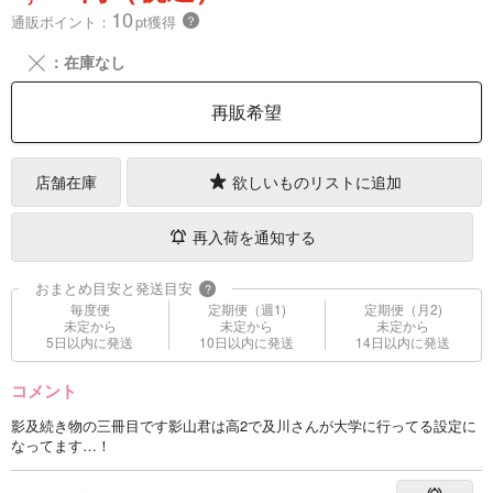
10
通販ポイント：
pt獲得
？
╳
：在庫なし
再販希望
店舗在庫
欲しいものリストに追加
再入荷を通知する
おまとめ目安と発送目安
?
毎度便
定期便（週1)
定期便（月2)
未定から
未定から
未定から
5日以内に発送
10日以内に発送
14日以内に発送
コメント
影及続き物の三冊目です影山君は高2で及川さんが大学に行ってる設定に
なってます…！