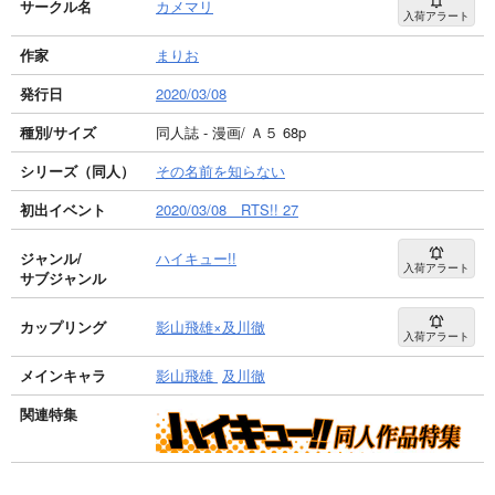
サークル名
カメマリ
入荷アラート
作家
まりお
発行日
2020/03/08
種別/サイズ
同人誌 - 漫画/ Ａ５ 68p
シリーズ（同人）
その名前を知らない
初出イベント
2020/03/08 RTS!! 27
ジャンル/
ハイキュー!!
入荷アラート
サブジャンル
カップリング
影山飛雄×及川徹
入荷アラート
メインキャラ
影山飛雄
及川徹
関連特集