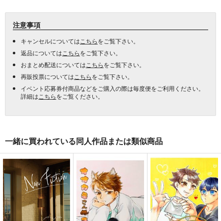
注意事項
キャンセルについては
こちら
をご覧下さい。
返品については
こちら
をご覧下さい。
おまとめ配送については
こちら
をご覧下さい。
再販投票については
こちら
をご覧下さい。
イベント応募券付商品などをご購入の際は毎度便をご利用ください。
詳細は
こちら
をご覧ください。
一緒に買われている同人作品または類似商品