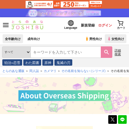
新規登録
ログイン
Language
カート
全年齢向け
成年向け
男性向け
女性向け
詳細
検索
狛治×恋雪
わた図書
原神
鬼滅の刃
とらのあな通販
同人誌
カメマリ
その名前を知らない
(シリーズ)
その名前を知