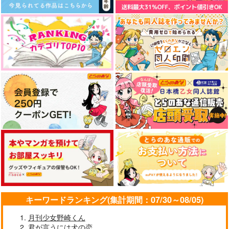
LOVE&CURE
正しくは次の道
正しくは次の道２
candy-holic
Ｂ型装備
Ｂ型装備
770
1,254
770
円
円
円
（税込）
（税込）
（税込）
及川徹×影山飛雄
及川徹×影山飛雄
及川徹×影山飛雄
サンプル
サンプル
サンプル
作品詳細
作品詳細
作品詳細
キーワードランキング(集計期間：07/30～08/05)
月刊少女野崎くん
君が言うには犬の恋