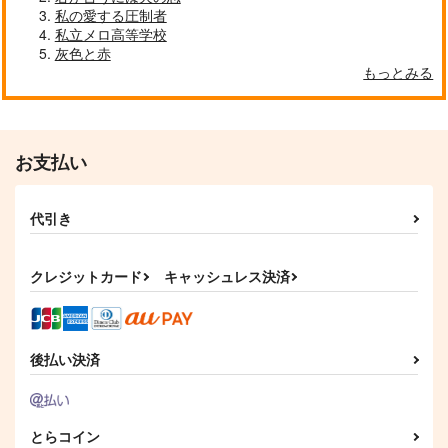
あれ？気付いちゃいま
名前のないこの気持
Reencuentro/Riunion
私の愛する圧制者
したか？
ち 総集編
e
私立メロ高等学校
ぽわちゅちゅ
眠眠民
White Lily
灰色と赤
もっとみる
472
1,415
1,540
円
円
円
（税込）
（税込）
（税込）
及川徹×影山飛雄
影山飛雄×日向翔陽
及川徹×影山飛雄
サンプル
サンプル
サンプル
お支払い
作品詳細
作品詳細
作品詳細
代引き
クレジットカード
キャッシュレス決済
後払い決済
とらコイン
絶対秘密主義!
こびりついてはなれな
もう一度、その声で名