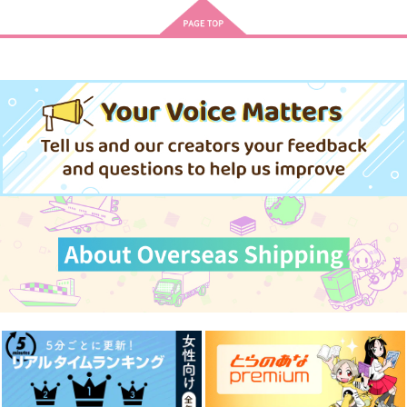
おーだーめいど！
真夜中の潔白２
魔法のましゅまろ
白米工房
Ｂ型装備
白米工房
440
660
787
円
円
円
（税込）
（税込）
（税込）
及川徹×影山飛雄
及川徹×影山飛雄
及川徹×影山飛雄
サンプル
サンプル
サンプル
作品詳細
作品詳細
作品詳細