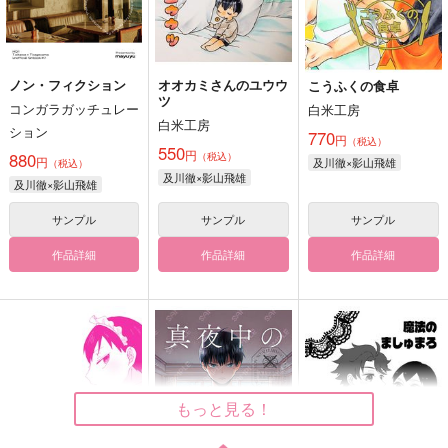
ノン・フィクション
オオカミさんのユウウ
こうふくの食卓
ツ
コンガラガッチュレー
白米工房
白米工房
ション
770
円
（税込）
550
円
880
（税込）
円
及川徹×影山飛雄
（税込）
及川徹×影山飛雄
及川徹×影山飛雄
サンプル
サンプル
サンプル
作品詳細
作品詳細
作品詳細
もっと見る！