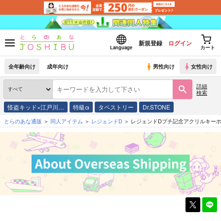
新規登録
ログイン
Language
カート
全年齢向け
成年向け
男性向け
女性向け
詳細
検索
怪盗キッド×江戸川…
特級α
タペストリー
Dr.STONE
とらのあな通販
同人アイテム
レジェンドD
レジェンドDプチ記念アクリルキー