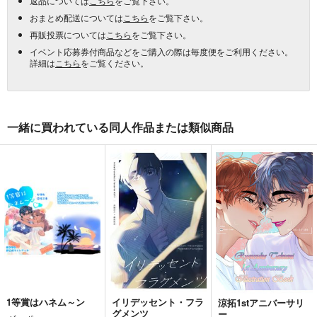
返品については
こちら
をご覧下さい。
おまとめ配送については
こちら
をご覧下さい。
再販投票については
こちら
をご覧下さい。
イベント応募券付商品などをご購入の際は毎度便をご利用ください。
詳細は
こちら
をご覧ください。
一緒に買われている同人作品または類似商品
1等賞はハネム～ン
イリデッセント・フラ
涼拓1stアニバーサリ
グメンツ
ー