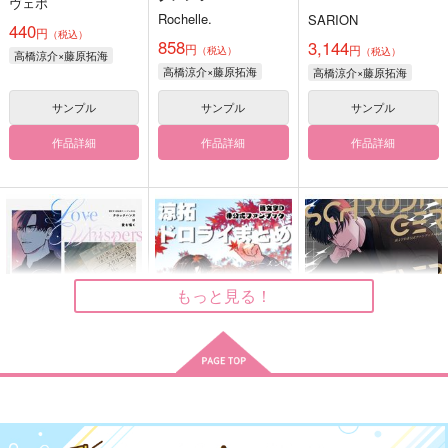
ヴェポ
Rochelle.
SARION
440
円
（税込）
858
3,144
円
円
（税込）
（税込）
高橋涼介×藤原拓海
高橋涼介×藤原拓海
高橋涼介×藤原拓海
サンプル
サンプル
サンプル
作品詳細
作品詳細
作品詳細
もっと見る！
クロックハンズは愛を
涼拓ドロライまと
シュレディンガー・ネ
囁く
め シーズン1
ヴァー・オープン・
ザ・ボックス