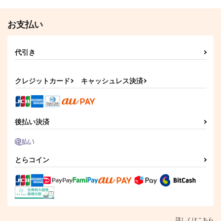
高橋涼介
高橋涼介×高橋啓介
高橋涼介×高橋啓介
サンプル
サンプル
サンプル
お支払い
作品詳細
作品詳細
作品詳細
代引き
クレジットカード
キャッシュレス決済
後払い決済
とらコイン
【再販版】ふたり【お
ささやく鈴【おまけな
君の隣で(おまけなし)
まけなし】
し】
ここまろん
127pounds
水平フライバック
472
円
（税込）
1,430
787
円
円
（税込）
（税込）
千×百
シスヒス
カラスバ×キョウヤ
詳しくはこちら