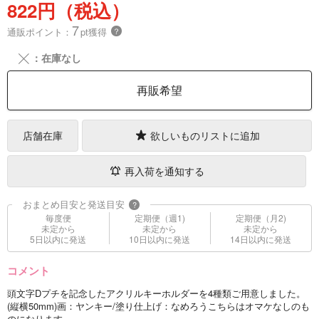
822円（税込）
7
通販ポイント：
pt獲得
？
╳
：在庫なし
再販希望
店舗在庫
欲しいものリストに追加
再入荷を通知する
おまとめ目安と発送目安
?
毎度便
定期便（週1)
定期便（月2)
未定から
未定から
未定から
5日以内に発送
10日以内に発送
14日以内に発送
コメント
頭文字Dプチを記念したアクリルキーホルダーを4種類ご用意しました。
(縦横50mm)画：ヤンキー/塗り仕上げ：なめろうこちらはオマケなしのも
のになります。