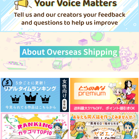
Rochelle.
ヴェポ
Rochelle.
1,001
472
1,001
円
円
円
（税込）
（税込）
（税込）
高橋涼介×藤原拓海
高橋涼介×藤原拓海
高橋涼介×藤原拓海
サンプル
サンプル
サンプル
作品詳細
作品詳細
作品詳細
パンダにご用心
涼拓ドロライまと
春色ファインダーショ
め シーズン2
ット
ヴェポ
ヴェポ
Rochelle.
770
円
（税込）