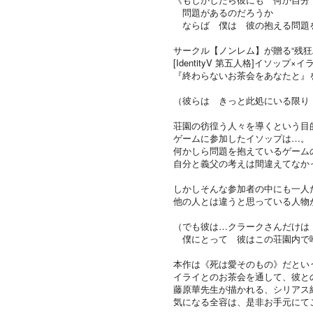
問題があるのだろうか
ならば 僕は 彼の抱える問題
サークル【ノンレム】が贈る“残狂
[IdentityV 第五人格]イソップ×
『終わらないお茶会をあなたと』
（彼らは きっと此処にいる限り
荘園の彷徨う人々を導くという目
ゲームに参加したイソップは…。
何かしら問題を抱えているゲーム
自分と義父の考えは間違えてなか
しかしそんな参加者の中にも一人
他の人とは違うと思っている人物
（でも彼は…クラークさんだけは
僕にとって 彼はこの荘園内で
本作は《死は愛そのもの》だとい
イライとのお茶会を通して、彼と
藤原華先生が描かれる、シリアス
気になる全容は、是非お手元にて