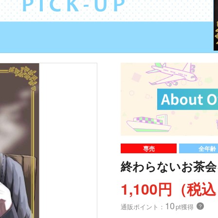
専売
全年齢
終わらないお茶会
1,100円（税
10
通販ポイント：
pt獲得
？