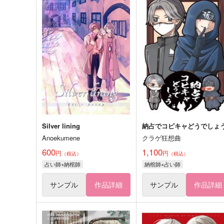
Silver lining
納占でコピキャどうでしょ
Anoekumene
クラゲ狂想曲
600
1,100
円
円
（税込）
（税込）
占い師×納棺師
納棺師×占い師
サンプル
作品詳細
サンプル
作品詳細