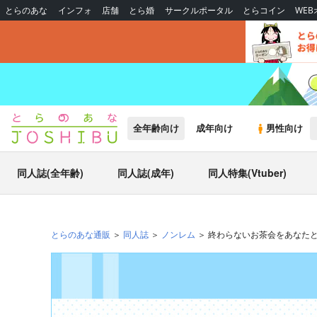
とらのあな
インフォ
店舗
とら婚
サークルポータル
とらコイン
WE
全年齢向け
成年向け
男性向け
同人誌(全年齢)
同人誌(成年)
同人特集(Vtuber)
とらのあな通販
同人誌
ノンレム
終わらないお茶会をあなた