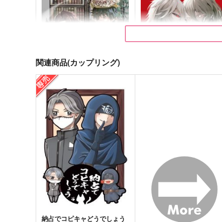
関連商品(カップリング)
箱庭の人形
明くる日の約定
ネルモア
夜に寝る
944
2,672
円
円
（税込）
（税込）
火災調査員×人形師
夜の番人×夜の番人(兄)
サンプル
作品詳細
サンプル
作品詳細
納占でコピキャどうでしょう