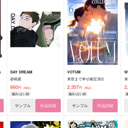
う
DAY DREAM
VOTUM
W
@箱庭
来世まで幸せ確定演出
660
2,357
2
円
円
（税込）
（税込）
傭兵×占い師
傭兵×占い師
サンプル
作品詳細
サンプル
作品詳細