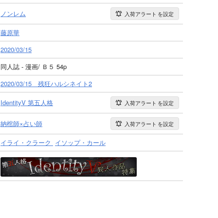
ノンレム
入荷アラート
を設定
藤原華
2020/03/15
同人誌 - 漫画/ Ｂ５ 54p
2020/03/15 残狂ハルシネイト2
IdentityV 第五人格
入荷アラート
を設定
納棺師×占い師
入荷アラート
を設定
イライ・クラーク
イソップ・カール