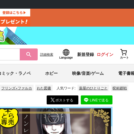
新規登録
ログイン
詳細
検索
Language
カート
コミック・ラノベ
ホビー
映像/音楽/ゲーム
電子書
フリンズ×ファルカ
わた図書
人気ワード:
薬屋のひとりごと
呪術廻戦
ポストする
LINEで送る