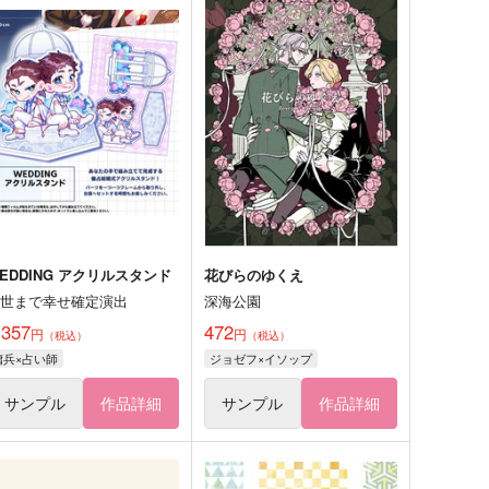
EDDING アクリルスタンド
花びらのゆくえ
来世まで幸せ確定演出
深海公園
,357
472
円
円
（税込）
（税込）
傭兵×占い師
ジョゼフ×イソップ
サンプル
作品詳細
サンプル
作品詳細