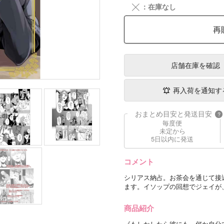
╳
：在庫なし
再
店舗在庫
を確認
再入荷を通知す
おまとめ目安と発送目安
?
毎度便
未定から
5日以内に発送
コメント
シリアス納占。お茶会を通じて接
ます。イソップの回想でジェイが
商品紹介
《もしかしたら彼にも 何か自分