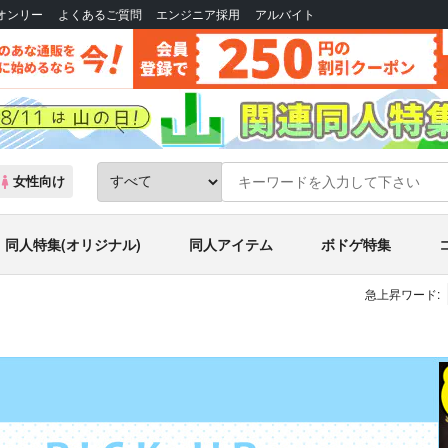
Bオンリー
よくあるご質問
エンジニア採用
アルバイト
女性向け
同人特集(オリジナル)
同人アイテム
ボドゲ特集
急上昇ワード:
と