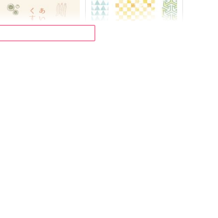
あいはくすり
百年輪廻
reghiera
ゆきねずみ
44
715
円
円
（税込）
（税込）
雑渡昆奈門×女夢主
煉獄杏寿郎×竈門炭治郎
サンプル
作品詳細
サンプル
作品詳細