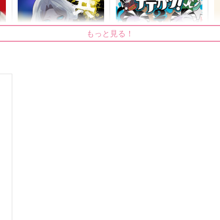
もっと見る！
共犯者・前編
テテカツ！２
菫青石
TENCAL
P
629
536
9
円
円
（税込）
（税込）
白黒無常
ジョゼフ×イソップ
サンプル
作品詳細
サンプル
作品詳細