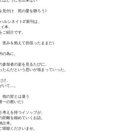
を見付け 死の愛を贈ろう》
ハルシネイト2”新刊は、
イライ本、
をご紹介です。
 歪みを抱えて彷徨ったままだ）
的の為に、
の参加者の姿を見るたびに、
ったんだという思いが強まっていった。
だけ、
がいて…。
 他の皆とは違う
唯一の救いだ）
う考えを持つイソップが、
の距離を縮めていくお話。
納占本。
ご堪能くださいませ。