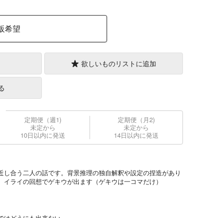
販希望
欲しいものリストに追加
る
定期便（週1)
定期便（月2)
未定から
未定から
10日以内に発送
14日以内に発送
近し合う二人の話です。背景推理の独自解釈や設定の捏造があり
、イライの回想でゲキウが出ます（ゲキウは一コマだけ）
ではどうにも出来ない