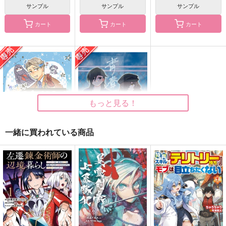
サンプル
サンプル
サンプル
カート
カート
カート
スーパーダーリンしょ
融解
融解と熱
くしゅさん
はい！
はるいちばん
NaCl
600
944
円
円
（税込）
（税込）
629
円
（税込）
ワース×オーター
アムロ×シャア
マレウス×レオナ
もっと見る！
サンプル
サンプル
サンプル
一緒に買われている商品
作品詳細
作品詳細
作品詳細
先生があそびにきたぞ
青春ファタール
っ！
Spicy Sweets!
土曜日のキャラメル
787
円
専売
（税込）
629
円
専売
（税込）
Fate/Grand Order
Fate/Grand Order
坂本龍馬×岡田以蔵
坂本龍馬×岡田以蔵