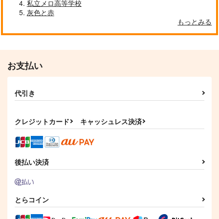
私立メロ高等学校
【TKC同人】お花アク
【TKC同人】お花アク
灰色と赤
リルキーホルダー(あ
リルキーホルダー(ジ
もっとみる
ざみ)
ャスミン)
wanakio
wanakio
865
865
円
円
（税込）
（税込）
福来あざみ
止木休美
お支払い
サンプル
サンプル
作品詳細
作品詳細
代引き
クレジットカード
キャッシュレス決済
後払い決済
とらコイン