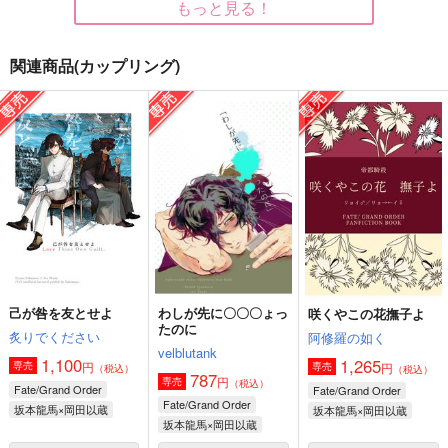
もっと見る！
関連商品(カップリング)
特異点：白騎竜躯余
それでも今を生きてい
王国へ
夢 アルヴァライヒ
く
ナトリウムランプ
月草と櫨
空色時間
1,997
円
（税込）
1,760
1,305
円
円
（税込）
（税込）
セフィロス×クラウド
青柳冬弥×東雲彰人
リンク×ゼルダ
サンプル
サンプル
サンプル
作品詳細
作品詳細
作品詳細
己が咎を友とせよ
わしが先に〇〇〇ょっ
咲くやこの花撫子よ
たのに
炙りでください
阿修羅の如く
velblutank
1,100
1,265
円
専売
円
専売
（税込）
（税込）
787
円
専売
（税込）
Fate/Grand Order
Fate/Grand Order
Fate/Grand Order
坂本龍馬×岡田以蔵
坂本龍馬×岡田以蔵
坂本龍馬×岡田以蔵