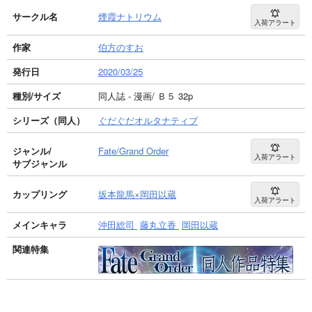
サークル名
煙霞ナトリウム
入荷アラート
作家
伯方のすお
発行日
2020/03/25
種別/サイズ
同人誌 - 漫画/ Ｂ５ 32p
シリーズ（同人）
ぐだぐだオルタナティブ
ジャンル/
Fate/Grand Order
入荷アラート
サブジャンル
カップリング
坂本龍馬×岡田以蔵
入荷アラート
メインキャラ
沖田総司
藤丸立香
岡田以蔵
関連特集