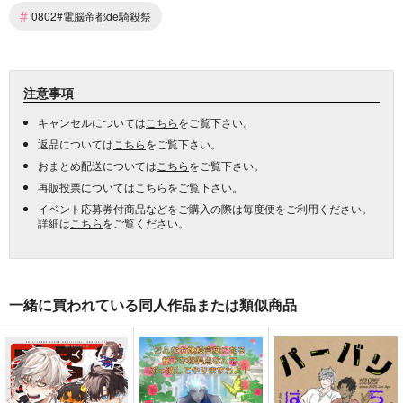
#
0802#電脳帝都de騎殺祭
注意事項
キャンセルについては
こちら
をご覧下さい。
返品については
こちら
をご覧下さい。
おまとめ配送については
こちら
をご覧下さい。
再販投票については
こちら
をご覧下さい。
イベント応募券付商品などをご購入の際は毎度便をご利用ください。
詳細は
こちら
をご覧ください。
一緒に買われている同人作品または類似商品