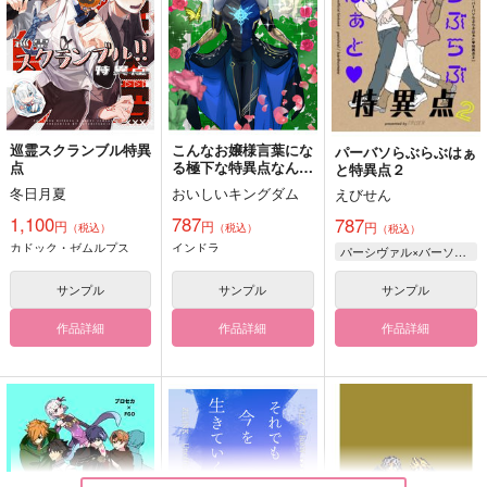
巡霊スクランブル特異
こんなお嬢様言葉にな
パーバソらぶらぶはぁ
点
る極下な特異点なんて
と特異点２
ぶっ潰してやります
冬日月夏
おいしいキングダム
えびせん
わ！
1,100
787
787
円
円
円
（税込）
（税込）
（税込）
カドック・ゼムルプス
インドラ
パーシヴァル×バーソロミュー
サンプル
サンプル
サンプル
作品詳細
作品詳細
作品詳細