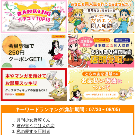
転生薬師は迷宮都市育
お気楽領主の楽しい領
ち 2
地防衛 生産系魔術で
名もなき村を最強の城
百年ビル地下四階の怪
【TKC同人】(イエロ
講談社
オーバーラップ
【TKC同人】(クリア
塞都市に 7
人
ー)解体済み レトロ彫
ブルー)解体済み レト
792
1,430
円
円
刻キーホルダー
ロ彫刻キーホルダー
（税込）
（税込）
へびが囁く
wanakio
wanakio
629
865
865
サンプル
サンプル
円
円
円
（税込）
（税込）
（税込）
廻屋渉
作品詳細
作品詳細
サンプル
サンプル
サンプル
作品詳細
作品詳細
作品詳細
キーワードランキング(集計期間：07/30～08/05)
月刊少女野崎くん
君が言うには犬の恋
私の愛する圧制者