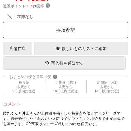
2
通販ポイント：
pt獲得
？
╳
：在庫なし
再販希望
店舗在庫
欲しいものリストに追加
再入荷を通知する
おまとめ目安と発送目安
?
毎度便
定期便（週1)
定期便（月2)
未定から
未定から
未定から
5日以内に発送
10日以内に発送
14日以内に発送
コメント
藤丸くんと沖田さんが土佐組を軸とした特異点を修正するシリーズで
す。過去発行した「おねがい人斬りイゾウさん」と地続きですが単体で
も読めます。CP要素はシリーズ通して匂わせ程度です。