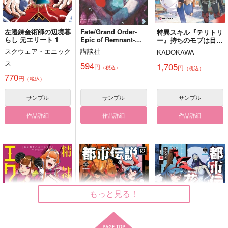
サンプル
サンプル
カート
カート
左遷錬金術師の辺境暮
Fate/Grand Order-
特異スキル『テリトリ
らし 元エリート 1
Epic of Remnant-亜
ー』持ちのモブは目立
融解温度
すおさくログ２
すおさく再録本【イラ
種特異点3/亜種並行世
ちたくない 1
スクウェア・エニック
講談社
ストカード付き】
KADOKAWA
いたくない棘
相川屋
界 屍山血河舞台 下総
ス
相川屋
国 英霊剣豪七番勝
594
1,705
円
円
1,572
572
（税込）
（税込）
円
円
負 6
（税込）
（税込）
770
1,144
円
円
（税込）
（税込）
水戸洋平×三井寿
蘇枋隼飛×桜遥
蘇枋隼飛×桜遥
サンプル
サンプル
サンプル
サンプル
サンプル
サンプル
作品詳細
作品詳細
作品詳細
作品詳細
作品詳細
作品詳細
もっと見る！