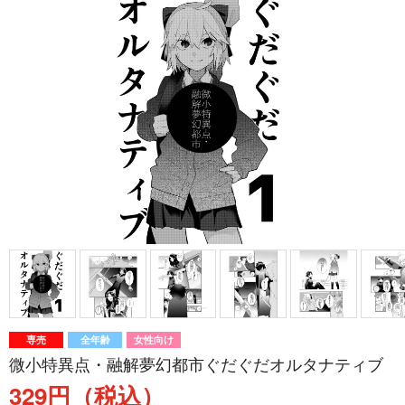
専売
全年齢
女性向け
微小特異点・融解夢幻都市ぐだぐだオルタナティブ
329円（税込）