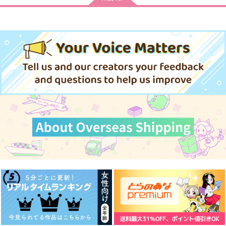
精隷都市のエクスタス
都市伝説の花子さ
都市伝説の花子さ
ん 上
ん 下
ぐだぐだインド育児戦
日廻
嫁入り本
KADOKAWA
線2
大洋図書
大洋図書
LOLO31
箱庭のふたり
902
円
（税込）
寺
1,540
1,540
円
1,100
円
286
（税込）
（税込）
円
円
（税込）
（税込）
787
円
（税込）
廻屋渉
廻屋渉×福来あざみ
サンプル
サンプル
サンプル
ビーマ×ドゥリーヨダナ
作品詳細
作品詳細
作品詳細
サンプル
サンプル
サンプル
作品詳細
作品詳細
作品詳細