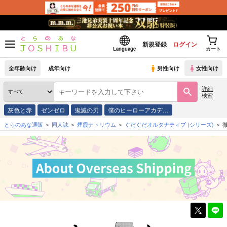
新規登録
ログイン
Language
カート
全年齢向け
成年向け
男性向け
女性向け
詳細
検索
灰色と赤
ゼンゼロ
鬼滅の刃
僕のヒーローアカデ…
とらのあな通販
同人誌
煙霞ナトリウム
ぐだぐだオルタナティブ
(シリーズ)