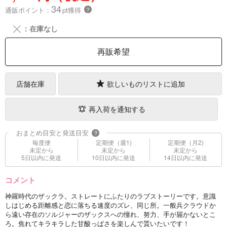
34
通販ポイント：
pt獲得
？
╳
：在庫なし
再販希望
店舗在庫
欲しいものリストに追加
再入荷を通知する
おまとめ目安と発送目安
?
毎度便
定期便（週1)
定期便（月2)
未定から
未定から
未定から
5日以内に発送
10日以内に発送
14日以内に発送
コメント
神羅時代のザックラ。ストレートにふたりのラブストーリーです。意識
しはじめる距離感と恋に落ちる速度のズレ、同じ所。一般兵クラウドか
ら遠い存在のソルジャーのザックスへの憧れ、努力、手が届かないとこ
ろ。焦れてキラキラした甘酸っぱさを楽しんで貰いたいです！