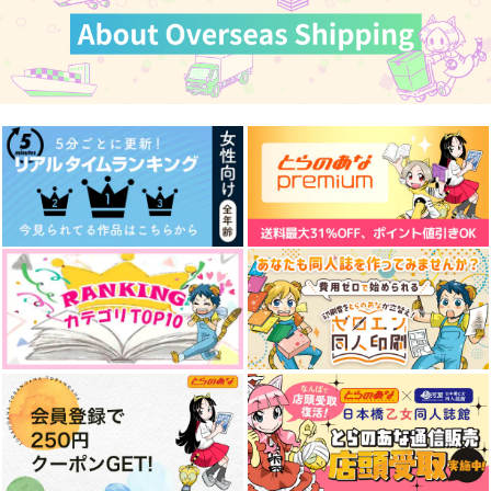
夏の幻
お触りレッスンAto?
橙に揺れる三つの影
橙頁
橙頁
小夜啼鳥の鳴く頃に
787
315
472
円
円
円
（税込）
（税込）
（税込）
水心子正秀
朔間零×羽風薫
朔間零×羽風薫
サンプル
サンプル
サンプル
作品詳細
作品詳細
作品詳細
Marshmallow
CONNECT