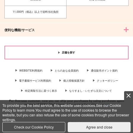
1,887
472
円
円
（税込）
（税込）
11,000円（税込）以上で送料当社負担
クラウド×スコール
セフィロス×クラウド
サンプル
サンプル
便利な機能/サービス
作品詳細
作品詳細
店舗を探す
WEBSITE利用規約
とらのあな会員規約
通信販売ポイント規約
電子書籍サービス利用規約
個人情報保護方針
クッキーポリシー
特定商取引法に基づく表示
なりすまし・いたずら注文について
For Overseas customer, now you can ship your purchases by using purchases agent
services “AOCS”! Click {more…} for more information …
more
To provide you the best service, this website uses cookies.See our Cookie
Policy to learn more.You must agree to the use of cookies to browse the
website, but you can also refuse the use of some cookies through your browser
settings.
c TORANOANA Inc, All Rights Reserved.
Check our Cookie Policy
Agree and close