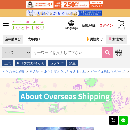
新規登録
ログイン
Language
カート
全年齢向け
成年向け
男性向け
女性向け
詳細
検索
三間
月刊少女野崎くん
カラスバ
夢主
とらのあな通販
同人誌
あたしザオラルとなえますね
ビードロ演戯
(シリーズ)