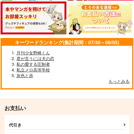
コロッセオからの招待
状
mp.
CROMATICO
みなと屋
822
825
円
円
（税込）
（税込）
582
円
（税込）
杉元佐一×アシリパ
クラウド×ティファ
クラウド×ティファ
サンプル
サンプル
サンプル
キーワードランキング(集計期間：07/30～08/05)
作品詳細
作品詳細
作品詳細
月刊少女野崎くん
君が言うには犬の恋
私の愛する圧制者
私立メロ高等学校
灰色と赤
もっとみる
お支払い
代引き
ティファがクラウドの
星を捜して
ラブユーオルウェイ
願いを何でも叶える本
ズ！