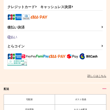
みなと屋
Basso!
みなと屋
クレジットカード
キャッシュレス決済
582
円
（税込）
787
582
円
円
（税込）
（税込）
クラウド×ティファ
クラウド×ティファ
クラウド×ティファ
後払い決済
サンプル
サンプル
サンプル
作品詳細
作品詳細
作品詳細
とらコイン
詳しくはこちら
配送
宅配便
ポスト投函
君のコトを教えてよ
三日も待てない男
カサンカスイソスイ
space
店頭受取
おまとめ配送