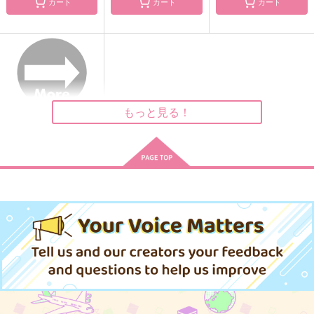
カート
カート
カート
還るあなたへ【上下本
花待ち道中
今すぐキスして
セット】
橙
煮込み亭八十
きまぐれ書房
1,100
550
円
円
（税込）
（税込）
7,229
円
（税込）
不死川実弥×冨岡義勇
ラギー×女監督生
オールキャラ
もっと見る！
サンプル
サンプル
サンプル
作品詳細
作品詳細
作品詳細