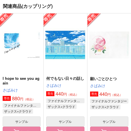
関連商品(カップリング)
スタートライン
橙ずきんちゃん
恋愛方面がかなり鈍い
彼
橙
果汁99%
橙
787
157
円
円
（税込）
（税込）
787
円
（税込）
五条悟×夏油傑
黒尾鉄朗×澤村大地
不死川実弥×冨岡義勇
サンプル
サンプル
サンプル
作品詳細
作品詳細
作品詳細
I hope to see you ag
何でもない日々の話し
願いごとひとつ
ain
さばみけ
さばみけ
さばみけ
440
440
円
専売
円
専売
（税込）
（税込）
880
円
専売
（税込）
ファイナルファンタジー
ファイナルファンタジー
ファイナルファンタジー
ザックス×クラウド
ザックス×クラウド
ザックス×クラウド
サンプル
サンプル
サンプル