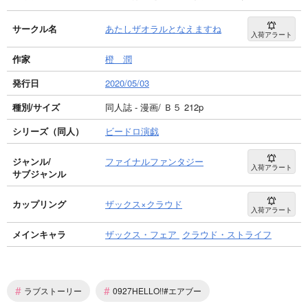
サークル名
あたしザオラルとなえますね
入荷アラート
作家
橙 潤
発行日
2020/05/03
種別/サイズ
同人誌 - 漫画/ Ｂ５ 212p
シリーズ（同人）
ビードロ演戯
ジャンル/
ファイナルファンタジー
入荷アラート
サブジャンル
カップリング
ザックス×クラウド
入荷アラート
メインキャラ
ザックス・フェア
クラウド・ストライフ
#
#
ラブストーリー
0927HELLO!!#エアブー