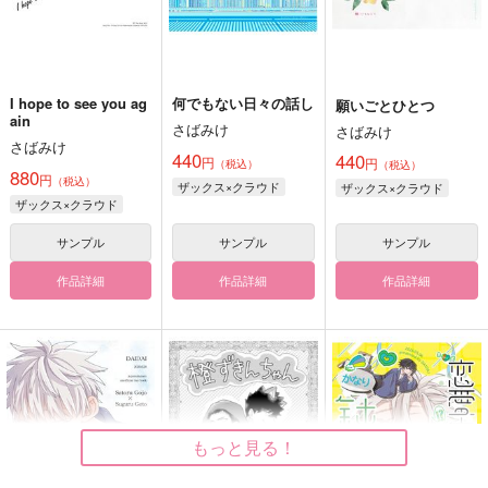
I hope to see you ag
何でもない日々の話し
願いごとひとつ
ain
さばみけ
さばみけ
さばみけ
440
440
円
円
（税込）
（税込）
880
円
（税込）
ザックス×クラウド
ザックス×クラウド
ザックス×クラウド
サンプル
サンプル
サンプル
作品詳細
作品詳細
作品詳細
もっと見る！