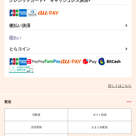
クレジットカード
キャッシュレス決済
絶華
トカゲ村
芥処理場
1,439
1,147
1,729
円
円
円
（税込）
（税込）
（税込）
白膠木簓×躑躅森盧笙
躑躅森盧笙×白膠木簓
白膠木簓×躑躅森盧笙
後払い決済
サンプル
サンプル
サンプル
作品詳細
作品詳細
作品詳細
とらコイン
詳しくはこちら
配送
宅配便
ポスト投函
メリーゴーランド
ささろ再録集vol.1
店頭受取
おまとめ配送
スペースマウンテン
紙コップ