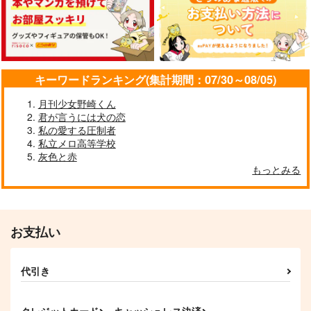
変変身
アイカタアディクショ
新婚さんはじめました
ン！
トカゲ村
ｍｅｒｒｙ
爆裂いちご
739
330
円
円
（税込）
（税込）
944
円
（税込）
躑躅森盧笙×白膠木簓
白膠木簓×躑躅森盧笙
白膠木簓×躑躅森盧笙
キーワードランキング(集計期間：07/30～08/05)
サンプル
サンプル
サンプル
月刊少女野崎くん
君が言うには犬の恋
作品詳細
作品詳細
作品詳細
私の愛する圧制者
私立メロ高等学校
灰色と赤
LONG AFTER TODA
SUPER LOVE SONG
ONCE MORE, AND M
もっとみる
Y
(上)
ORE!!
CYUKO
根菜
水彩度の海
787
880
787
円
円
専売
専売
円
専売
（税込）
（税込）
（税込）
ヒプノシスマイク
ヒプノシスマイク
ヒプノシスマイク
お支払い
躑躅森盧笙×白膠木簓
躑躅森盧笙×白膠木簓
躑躅森盧笙×白膠木簓
サンプル
サンプル
サンプル
代引き
カート
カート
カート
絶華ささろ再録集
遥かの残響 上
思えば笑い話