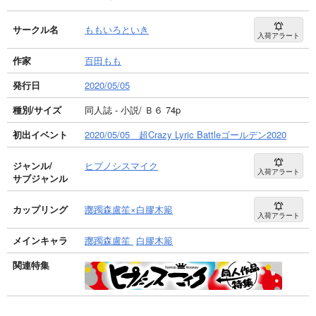
サークル名
ももいろといき
入荷アラート
作家
百田もも
発行日
2020/05/05
種別/サイズ
同人誌 - 小説/ Ｂ６ 74p
初出イベント
2020/05/05 超Crazy Lyric Battleゴールデン2020
ジャンル/
ヒプノシスマイク
入荷アラート
サブジャンル
カップリング
躑躅森盧笙×白膠木簓
入荷アラート
メインキャラ
躑躅森盧笙
白膠木簓
関連特集