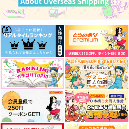
せんせいのとなり。
SASARADIO
変身-メタモルフォー
ゼ-
Ｐ-ＬＩＮＥ
moon arbor
トカゲ村
1,100
990
円
円
（税込）
（税込）
787
円
（税込）
白膠木簓×躑躅森盧笙
白膠木簓×躑躅森盧笙
躑躅森盧笙×白膠木簓
サンプル
サンプル
サンプル
作品詳細
作品詳細
作品詳細
SUPER LOVE SONG
もんもんフラストレー
DEVILISH YOUTH
(下)
ション
まだあいも見ず
根菜
haruurei
629
円
専売
（税込）
1,100
1,179
円
円
専売
専売
（税込）
（税込）
ヒプノシスマイク
ヒプノシスマイク
ヒプノシスマイク
躑躅森盧笙×白膠木簓
躑躅森盧笙×白膠木簓
躑躅森盧笙×白膠木簓
サンプル
サンプル
サンプル
カート
カート
カート