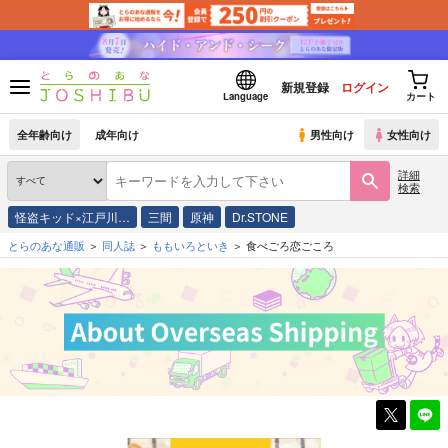
新規登録
ログイン
Language
カート
全年齢向け
成年向け
男性向け
女性向け
詳細
検索
怪盗キッド×江戸川…
三間
原神
Dr.STONE
とらのあな通販
同人誌
ももいろといき
食べごろ恋ごころ