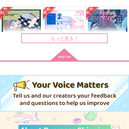
もんもんフラストレー
お前とその舞台で、
アイジョウ何パーセン
ション
ト
愛羅武勇
haruurei
すなぎも
1,100
円
（税込）
1,179
330
円
円
（税込）
（税込）
白膠木簓×躑躅森盧笙
もっと見る！
躑躅森盧笙×白膠木簓
白膠木簓×躑躅森盧笙
サンプル
サンプル
サンプル
作品詳細
作品詳細
作品詳細
JUST FOR YOU.
毎日がエブリデイ
変変身
水彩度の海
モニカ
トカゲ村
629
629
739
円
円
専売
専売
円
専売
（税込）
（税込）
（税込）
ヒプノシスマイク
ヒプノシスマイク
ヒプノシスマイク
躑躅森盧笙×白膠木簓
躑躅森盧笙×白膠木簓
躑躅森盧笙×白膠木簓
サンプル
サンプル
サンプル
カート
カート
カート