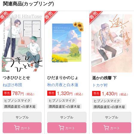
関連商品(カップリング)
ずっと笑い合っていた
青春シミュレーション
DEVILISH YOUTH
い。
O*2
まだあいも見ず
愛羅武勇
1,100
629
円
円
（税込）
（税込）
472
円
（税込）
白膠木簓×躑躅森盧笙
躑躅森盧笙×白膠木簓
白膠木簓×躑躅森盧笙
サンプル
サンプル
サンプル
作品詳細
作品詳細
作品詳細
つきひひととせ
ひだまりかのじょ
遥かの残響 下
ねぼけ布団
秋の月夜と白木蓮
トカゲ村
787
1,320
1,430
円
円
専売
専売
円
専売
（税込）
（税込）
（税込）
ヒプノシスマイク
ヒプノシスマイク
ヒプノシスマイク
躑躅森盧笙×白膠木簓
躑躅森盧笙×白膠木簓
躑躅森盧笙×白膠木簓
サンプル
サンプル
サンプル
カート
カート
カート