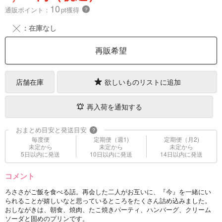
10
通販ポイント：
pt獲得
？
╳
：在庫なし
再販希望
店舗在庫
欲しいものリストに追加
再入荷を通知する
おまとめ目安と発送目安
?
毎度便
定期便（週1)
定期便（月2)
未定から
未定から
未定から
5日以内に発送
10日以内に発送
14日以内に発送
コメント
ろささがご飯を食べる話。再会した二人がお互いに、『今』を一緒にい
られることが嬉しいなと思っているところをたくさん詰め込みました。
おしながきは、朝食、焼肉、たこ焼きパーティ、ハンバーグ、クリーム
ソーダと固めのプリンです。