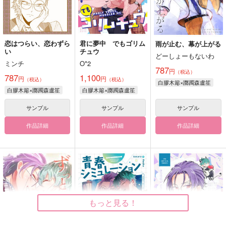
恋はつらい、恋わずら
君に夢中 でもゴリム
雨が止む、幕が上がる
い
チュウ
どーしょーもないわ
ミンチ
O*2
787
円
（税込）
787
1,100
円
円
（税込）
（税込）
白膠木簓×躑躅森盧笙
白膠木簓×躑躅森盧笙
白膠木簓×躑躅森盧笙
サンプル
サンプル
サンプル
作品詳細
作品詳細
作品詳細
もっと見る！