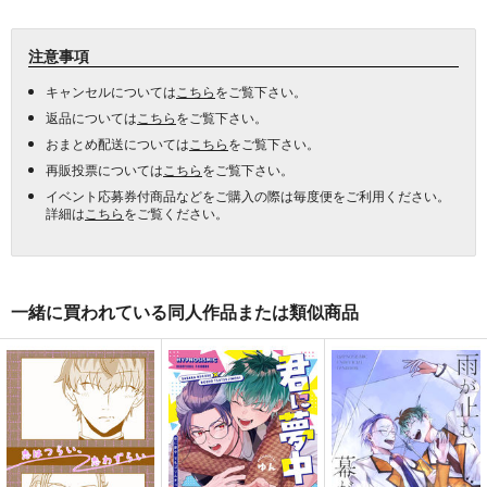
注意事項
キャンセルについては
こちら
をご覧下さい。
返品については
こちら
をご覧下さい。
おまとめ配送については
こちら
をご覧下さい。
再販投票については
こちら
をご覧下さい。
イベント応募券付商品などをご購入の際は毎度便をご利用ください。
詳細は
こちら
をご覧ください。
一緒に買われている同人作品または類似商品