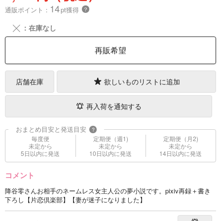
14
通販ポイント：
pt獲得
？
╳
：在庫なし
再販希望
店舗在庫
欲しいものリストに追加
再入荷を通知する
おまとめ目安と発送目安
?
毎度便
定期便（週1)
定期便（月2)
未定から
未定から
未定から
5日以内に発送
10日以内に発送
14日以内に発送
コメント
降谷零さんお相手のネームレス女主人公の夢小説です。pixiv再録＋書き
下ろし【片恋倶楽部】【妻が迷子になりました】