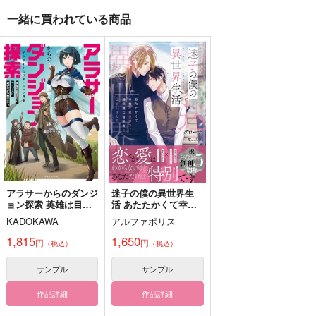
一緒に買われている商品
さよならわたしの輝け
やさしい歌をうたおう
если
る星
あまやどり
N.L.4750
あまやどり
880
1,573
円
円
（税込）
（税込）
660
円
（税込）
キラ×ラクス
尾形百之助×アシリパ
アスラン×カガリ
サンプル
サンプル
サンプル
作品詳細
作品詳細
作品詳細
アラサーからのダンジ
迷子の僕の異世界生
ョン探索 英雄は目指
活 あたたかくて幸せ
さない。マイペースに
な異世界で、過保護な
KADOKAWA
アルファポリス
遊びながら稼ぎます。
冒険者と出会いました
1,815
1,650
円
円
（税込）
（税込）
サンプル
サンプル
作品詳細
作品詳細