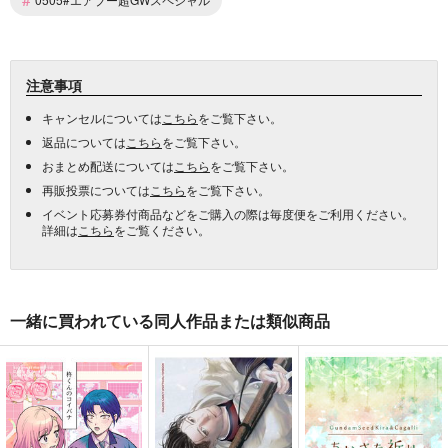
注意事項
キャンセルについては
こちら
をご覧下さい。
返品については
こちら
をご覧下さい。
おまとめ配送については
こちら
をご覧下さい。
再販投票については
こちら
をご覧下さい。
イベント応募券付商品などをご購入の際は毎度便をご利用ください。
詳細は
こちら
をご覧ください。
一緒に買われている同人作品または類似商品