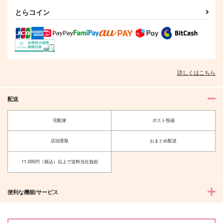
永遠は紙の上に
桜の花が散るまでに上
花巡りて、君と逢う
とらコイン
藍晶乱花
淡雪世界
すらいみぃ
1,100
1,572
1,100
円
円
円
（税込）
（税込）
（税込）
P4主人公×P3主人公
安室透×江戸川コナン
安室透×榎本梓
サンプル
サンプル
サンプル
詳しくはこちら
作品詳細
作品詳細
作品詳細
配送
宅配便
ポスト投函
店頭受取
おまとめ配送
11,000円（税込）以上で送料当社負担
便利な機能/サービス
愛に還る約束
月の下で迷子