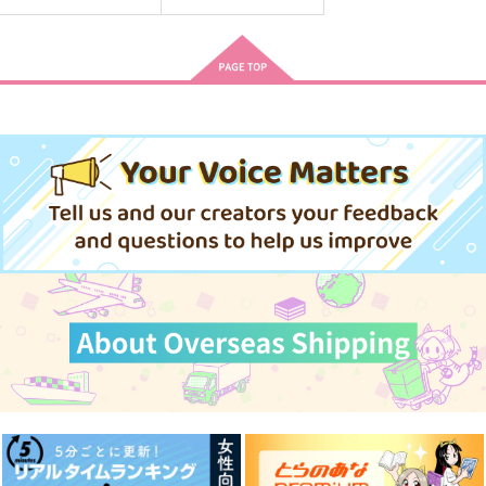
LoveしようBaby
WORKING!!!
HIGH SCORE BOYS
死ぬな！怪我するな！
かにびより
趣ハイジャンプ
悲しませるな！
944
1,980
円
円
（税込）
（税込）
944
円
佐伯瑛×主人公
（税込）
アルハイゼン×カーヴェ
サンプル
サンプル
サンプル
作品詳細
作品詳細
作品詳細