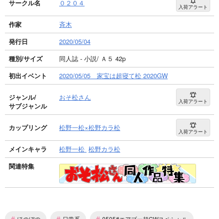
サークル名
０２０４
入荷アラート
作家
斉木
発行日
2020/05/04
種別/サイズ
同人誌 - 小説/ Ａ５ 42p
初出イベント
2020/05/05 家宝は超寝て松 2020GW
ジャンル/
おそ松さん
入荷アラート
サブジャンル
カップリング
松野一松×松野カラ松
入荷アラート
メインキャラ
松野一松
松野カラ松
関連特集
#
#
#
ほのぼの
日常系
0505#エアブー超GWスペシャル