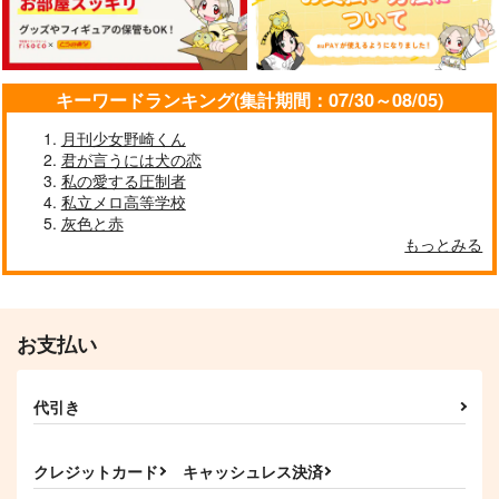
キーワードランキング(集計期間：07/30～08/05)
月刊少女野崎くん
君が言うには犬の恋
私の愛する圧制者
私立メロ高等学校
灰色と赤
もっとみる
お支払い
代引き
クレジットカード
キャッシュレス決済