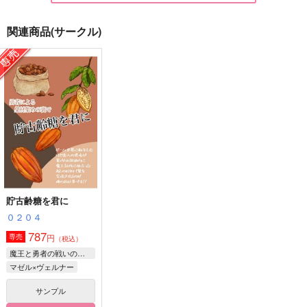
関連商品(サークル)
新・苺大福事件簿
苺タルトを召し上がれ
ぼくがまもるよ。
斉木文庫
斉木文庫
ひっつきもっつき
787
787
629
円
円
円
（税込）
（税込）
（税込）
ヴェイン×パーシヴァル
ヴェイン×パーシヴァル
松野一松×松野カラ松
サンプル
サンプル
サンプル
作品詳細
作品詳細
作品詳細
貯古齢糖を君に
０２０４
787
円
専売
（税込）
魔王と勇者の戦いの裏で
マゼル×ヴェルナー
サンプル