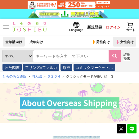
新規登録
ログイン
Language
カート
全年齢向け
成年向け
男性向け
女性向け
詳細
検索
わた図書
フリンズ×ファルカ
原神
コミックマーケット…
とらのあな通販
同人誌
０２０４
クラシックモードが嫌いだ ３