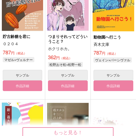
貯古齢糖を君に
つまりそれってどうい
動物園へ行こう
うこと？
０２０４
斉木文庫
ホクリホカ。
787
787
円
円
（税込）
（税込）
362
円
（税込）
マゼル×ヴェルナー
ヴェイン×パーシヴァル
松野おそ松×松野一松
サンプル
サンプル
サンプル
作品詳細
作品詳細
作品詳細
もっと見る！