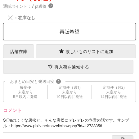
7
通販ポイント：
pt獲得
？
╳
：在庫なし
再販希望
店舗在庫
欲しいものリストに追加
再入荷を通知する
おまとめ目安と発送目安
?
毎度便
定期便（週1)
定期便（月2)
未定から
未定から
未定から
5日以内に発送
10日以内に発送
14日以内に発送
コメント
S〇riのような唐松と、そんな唐松にデレデレの壱君の話です。サンプ
ル：https://www.pixiv.net/novel/show.php?id=12738356