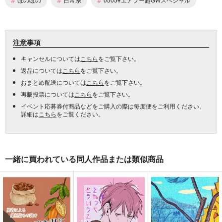
注意事項
キャンセルについては
こちら
をご覧下さい。
返品については
こちら
をご覧下さい。
おまとめ配送については
こちら
をご覧下さい。
再販投票については
こちら
をご覧下さい。
イベント応募券付商品などをご購入の際は毎度便をご利用ください。
詳細は
こちら
をご覧ください。
一緒に買われている同人作品または類似商品