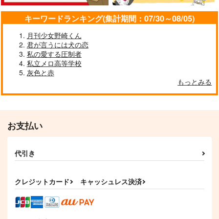
幕間のスコール
BEYOND HEAVEN
りんごの木
Fiore
キーワードランキング(集計期間：07/30～08/05)
330
472
円
円
専売
専売
（税込）
（税込）
月刊少女野崎くん
名探偵コナン
名探偵コナン
君が言うには犬の恋
赤井秀一×安室透
赤井秀一×安室透
私の愛する圧制者
私立メロ高等学校
サンプル
サンプル
灰色と赤
もっとみる
カート
カート
夢のようなひとときを
Lotta Love
キミと
りんご飴くらぶ
りんご飴くらぶ
お支払い
1,100
円
（税込）
629
円
（税込）
大黒可不可×浜咲楓
大黒可不可×浜咲楓
代引き
サンプル
サンプル
クレジットカード
キャッシュレス決済
作品詳細
作品詳細