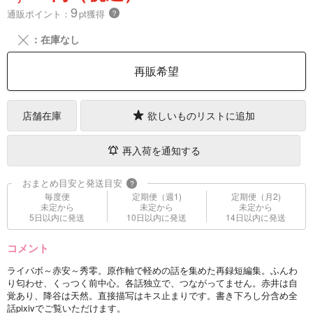
9
通販ポイント：
pt獲得
？
╳
：在庫なし
再販希望
店舗在庫
欲しいものリストに追加
再入荷を通知する
おまとめ目安と発送目安
?
毎度便
定期便（週1)
定期便（月2)
未定から
未定から
未定から
5日以内に発送
10日以内に発送
14日以内に発送
コメント
ライバボ～赤安～秀零。原作軸で軽めの話を集めた再録短編集。ふんわ
り匂わせ、くっつく前中心。各話独立で、つながってません。赤井は自
覚あり、降谷は天然。直接描写はキス止まりです。書き下ろし分含め全
話pixivでご覧いただけます。