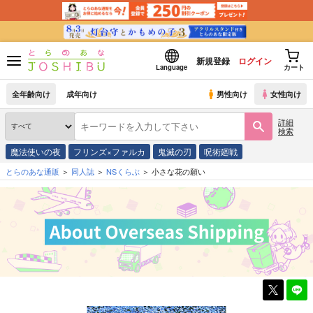
新規登録
ログイン
Language
カート
全年齢向け
成年向け
男性向け
女性向け
詳細
検索
魔法使いの夜
フリンズ×ファルカ
鬼滅の刃
呪術廻戦
とらのあな通販
同人誌
NSくらぶ
小さな花の願い