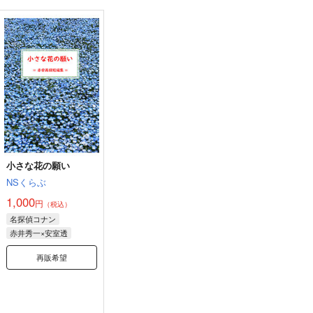
小さな花の願い
NSくらぶ
1,000
円
（税込）
名探偵コナン
赤井秀一×安室透
再販希望