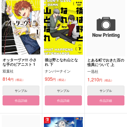
えふびーにゃいメモ帳
あいはけむたい
同じテーマでみんなで
赤安書いてみた ウェ
SIGH-LAND
おなかすいた
ディング・イブ編
イツメントリオ
220
880
円
円
専売
専売
（税込）
（税込）
787
円
専売
（税込）
名探偵コナン
名探偵コナン
名探偵コナン
赤井秀一×安室透
赤井秀一×安室透
赤井秀一×安室透
サンプル
サンプル
サンプル
カート
カート
カート
オッターヴァ!!! 小さ
後は野となれ山とな
とある町でおきた百の
な手のピアニスト 1
れ 下
怪異について 上
心恋
祈望
すくすく！
双葉社
ナンバーナイン
一迅社
無糖スペクタクル
無糖スペクタクル
すくすくひよこくら
814
935
1,210
円
円
ぶ
円
822
822
（税込）
（税込）
（税込）
円
円
（税込）
（税込）
629
冨岡義勇×胡蝶しのぶ
冨岡義勇×胡蝶しのぶ
円
（税込）
サンプル
サンプル
サンプル
煉獄杏寿郎×竈門炭治郎
作品詳細
作品詳細
作品詳細
サンプル
サンプル
サンプル
作品詳細
作品詳細
作品詳細