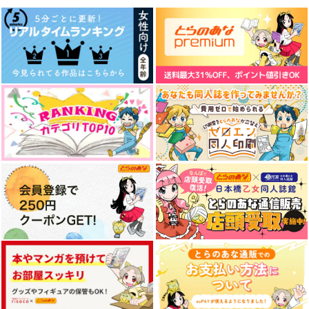
とっぱつ！！！！
かまきりに似ている
ないしょのはなし2
めぐる
くもにのる
黒風白雨
787
715
1,100
円
円
専売
円
専売
（税込）
（税込）
（税込）
名探偵コナン
名探偵コナン
名探偵コナン
赤井秀一×安室透
赤井秀一×安室透
赤井秀一×安室透
サンプル
サンプル
サンプル
カート
カート
カート
OBOOTD
Sanbenitoポストカー
思い出の続きはこれか
ド
ら
かにくらぶ
かにくらぶ
りんご飴くらぶ
1,100
円
（税込）
157
315
円
円
（税込）
（税込）
オクジー×バデーニ
オクジー×バデーニ
大黒可不可×浜咲楓
サンプル
サンプル
サンプル
作品詳細
作品詳細
作品詳細