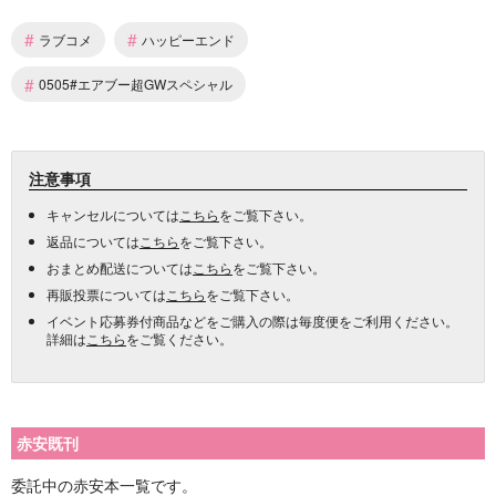
#
#
ラブコメ
ハッピーエンド
#
0505#エアブー超GWスペシャル
注意事項
キャンセルについては
こちら
をご覧下さい。
返品については
こちら
をご覧下さい。
おまとめ配送については
こちら
をご覧下さい。
再販投票については
こちら
をご覧下さい。
イベント応募券付商品などをご購入の際は毎度便をご利用ください。
詳細は
こちら
をご覧ください。
赤安既刊
委託中の赤安本一覧です。