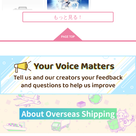
容疑者は推しカプ殺人
aly’s illust log book
キスしても、友達
事件
vol.2
asterism
もっと見る！
湯田之坊
ありの巣
1,572
円
専売
（税込）
1,540
394
円
円
専売
専売
（税込）
（税込）
名探偵コナン
名探偵コナン
名探偵コナン
赤井秀一×安室透
赤井秀一×安室透
赤井秀一×安室透
サンプル
サンプル
サンプル
とある町でおきた百の
(NS)Virtual Ties ヰ世
怪異について 下
界情緒夢想曲 完全生
カート
カート
カート
産限定版
9,900
一迅社
円
（税込）
アイス型アクリルキー
なんでもない特別なあ
龍楽モンちゃんくらぶ
1,320
ホルダー
の子へ
円
（税込）
Chu!お酒飲んでごめ
おにぎりくらぶ
はーとふるひよこくら
ん
サンプル
サンプル
ぶ
825
円
（税込）
629
円
（税込）
944
ジョシュア×クライヴ
作品詳細
円
作品詳細
（税込）
十龍之介×八乙女楽
ハーツラビュル寮生×女監督生
サンプル
サンプル
サンプル
作品詳細
作品詳細
作品詳細