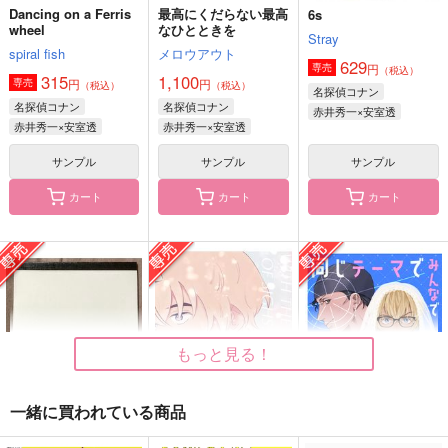
Dancing on a Ferris
最高にくだらない最高
6s
wheel
なひとときを
Stray
spiral fish
メロウアウト
629
円
専売
（税込）
315
1,100
円
円
専売
（税込）
（税込）
名探偵コナン
名探偵コナン
名探偵コナン
赤井秀一×安室透
赤井秀一×安室透
赤井秀一×安室透
サンプル
サンプル
サンプル
カート
カート
カート
小さなカイザーとお供
小さな恋のうた 前編
HIGH SCORE BOYS
の世一3
ゆーき★電球
趣ハイジャンプ
サラダ定食
865
1,980
円
円
（税込）
（税込）
1,100
円
（税込）
ヴィクトル×勝生勇利
カイザー×潔世一
もっと見る！
サンプル
サンプル
サンプル
一緒に買われている商品
作品詳細
作品詳細
作品詳細