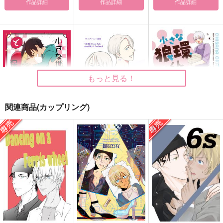
作品詳細
作品詳細
作品詳細
もっと見る！
関連商品(カップリング)
小さな世一と保護者の
小さな恋のうた〈後
小さな狼環くん
カイザー BM編
編〉
AtoZ
サラダ定食
ゆーき★電球
787
円
（税込）
1,320
952
円
円
（税込）
（税込）
四葉環
カイザー×潔世一
ヴィクトル×勝生勇利
サンプル
サンプル
サンプル
作品詳細
作品詳細
作品詳細