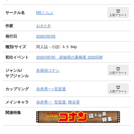
サークル名
NSくらぶ
入荷アラート
作家
おきたK
発行日
2020/05/05
種別/サイズ
同人誌 - 小説/ Ａ５ 84p
初出イベント
2020/05/05 超秘密の裏稼業 2020GW
ジャンル/
名探偵コナン
入荷アラート
サブジャンル
カップリング
赤井秀一×安室透
入荷アラート
メインキャラ
赤井秀一
安室透
降谷零
関連特集