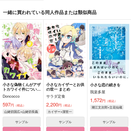
一緒に買われている同人作品または類似商品
小さな偽物くんがアザ
小さなカイザーとお供
小さな恋の続きを
トカワイイ件につい
の世一 まとめ
我楽多屋
て。
Doncocco
サラダ定食
1,572
円
（税込）
597
2,200
円
円
（税込）
（税込）
潮江文次郎×立花仙蔵
山姥切国広×山姥切長義
カイザー×潔世一
サンプル
サンプル
サンプル