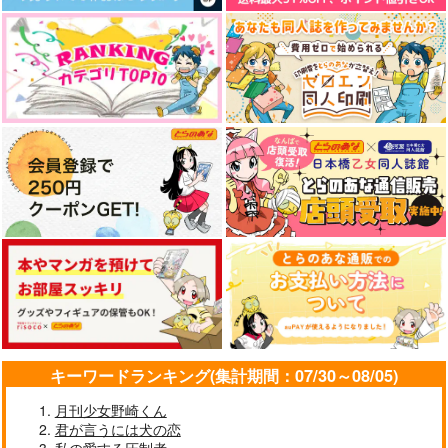
言葉はいらない
MOFUMOFU
天国獄に勢めこみたい
熱闘ジャンキー
ななこや
生クリーム殴る
1,100
787
787
円
円
円
（税込）
（税込）
（税込）
シルヴァン×イングリット
波羅夷空却×天国獄
×天国獄
サンプル
サンプル
サンプル
作品詳細
作品詳細
作品詳細
キーワードランキング(集計期間：07/30～08/05)
月刊少女野崎くん
誘拐≠デート
心臓にいちばんちかい
ゆるしという名のもの
君が言うには犬の恋
UNDER TAKER
糖蜜ジビエ
okura