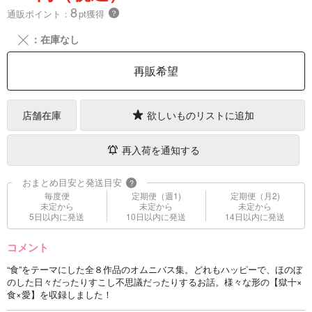
8
通販ポイント：
pt獲得
？
╳
：在庫なし
再販希望
店舗在庫
欲しいものリストに追加
再入荷を通知する
おまとめ目安と発送目安
?
毎度便
定期便（週1)
定期便（月2)
未定から
未定から
未定から
5日以内に発送
10日以内に発送
14日以内に発送
コメント
“食”をテーマにした全８作品のオムニバス集。どれもハッピーで、ほのぼ
のした日々だったりすこし不思議だったりするお話。様々な形の【獄十×
食×愛】を収録しました！