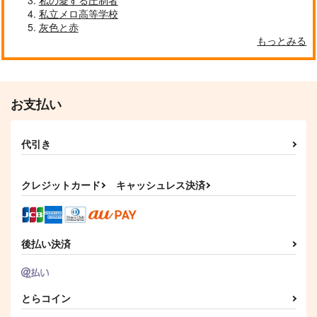
私の愛する圧制者
私立メロ高等学校
189
1,100
944
円
円
円
（税込）
（税込）
（税込）
灰色と赤
天国獄×神宮寺寂雷
天国獄×神宮寺寂雷
天国獄×波羅夷空却
もっとみる
サンプル
サンプル
サンプル
作品詳細
作品詳細
作品詳細
お支払い
代引き
クレジットカード
キャッシュレス決済
後払い決済
少年空獄
恋、ときどき執着
おれはぬい なかみは
わた
ななこや
あなぐまやさん
とらコイン
生クリーム殴る
787
787
円
円
（税込）
（税込）