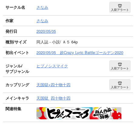
サークル名
さなみ
入荷アラート
作家
さなみ
発行日
2020/05/05
種別/サイズ
同人誌 - 小説/ Ａ５ 64p
初出イベント
2020/05/05 超Crazy Lyric Battleゴールデン2020
ジャンル/
ヒプノシスマイク
入荷アラート
サブジャンル
カップリング
天国獄×四十物十四
入荷アラート
メインキャラ
天国獄
四十物十四
関連特集