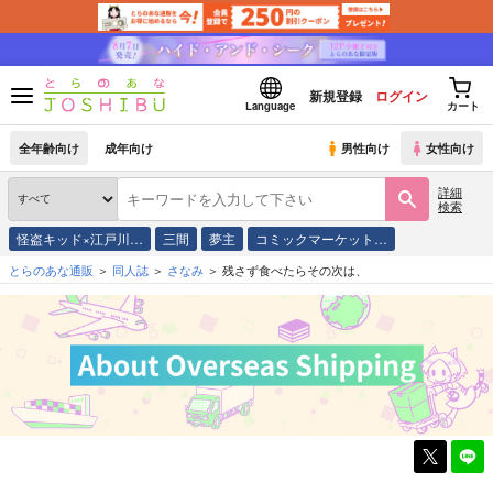
新規登録
ログイン
Language
カート
全年齢向け
成年向け
男性向け
女性向け
詳細
検索
怪盗キッド×江戸川…
三間
夢主
コミックマーケット…
とらのあな通販
同人誌
さなみ
残さず食べたらその次は、