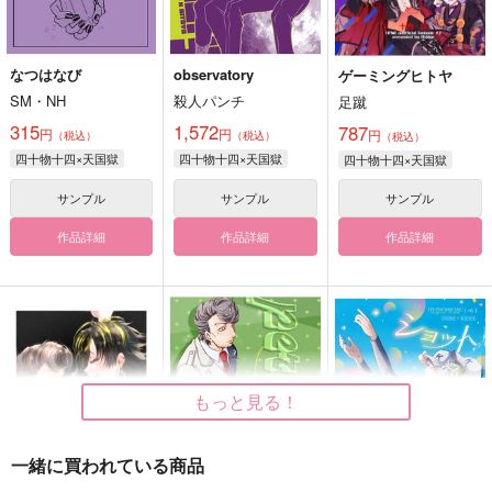
なつはなび
observatory
ゲーミングヒトヤ
SM・NH
殺人パンチ
足蹴
315
1,572
787
円
円
円
（税込）
（税込）
（税込）
四十物十四×天国獄
四十物十四×天国獄
四十物十四×天国獄
サンプル
サンプル
サンプル
作品詳細
作品詳細
作品詳細
もっと見る！
一緒に買われている商品