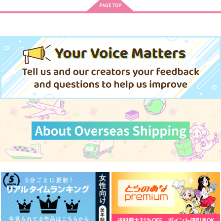
スタンドバイミースタ
虚ろの花
お着に召すまま
ンドバイユー
熱闘ジャンキー
熱闘ジャンキー
ヒャクぜんめし
1,100
787
円
円
（税込）
（税込）
629
円
（税込）
シルヴァン
リンク×ゼルダ
四十物十四×波羅夷空却
サンプル
サンプル
サンプル
作品詳細
作品詳細
作品詳細