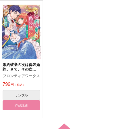
晴れた未来を見つめよ
periselene
ショット フォア ザ ム
う
ーン！
ニトログリセリン・ボ
おちゅちやたん
きのみいれ
ム！
550
1,760
円
円
629
（税込）
（税込）
円
（税込）
四十物十四×天国獄
四十物十四×天国獄
四十物十四×天国獄
サンプル
サンプル
サンプル
作品詳細
作品詳細
作品詳細
婚約破棄の次は偽装婚
約。さて、その次
は……。 6
フロンティアワークス
792
円
（税込）
サンプル
作品詳細