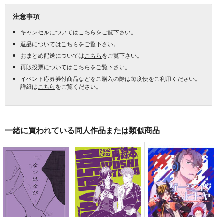
注意事項
キャンセルについては
こちら
をご覧下さい。
返品については
こちら
をご覧下さい。
おまとめ配送については
こちら
をご覧下さい。
再販投票については
こちら
をご覧下さい。
イベント応募券付商品などをご購入の際は毎度便をご利用ください。
詳細は
こちら
をご覧ください。
一緒に買われている同人作品または類似商品