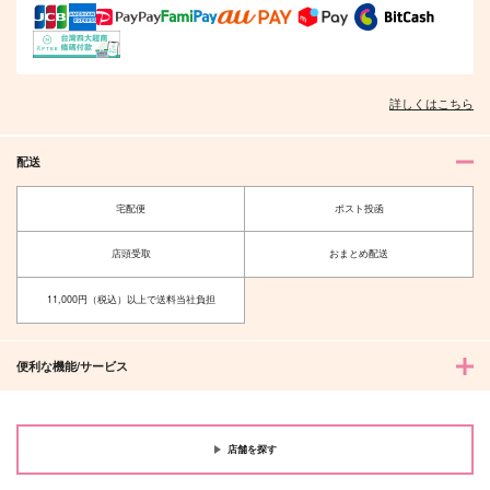
944
円
（税込）
波羅夷空却×天国獄
波羅夷空却×天国獄
天国獄
サンプル
サンプル
サンプル
詳しくはこちら
作品詳細
作品詳細
作品詳細
配送
宅配便
ポスト投函
店頭受取
おまとめ配送
11,000円（税込）以上で送料当社負担
便利な機能/サービス
君と同室になりたい！
ぬいはぐ
電波恋獄
すたんぷあるふぁ
787
865
店舗を探す
円
円
（税込）
（税込）
四葉環
大包平×山姥切国広