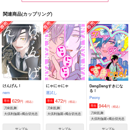
関連商品(カップリング)
「待った」をかけろよ
DangDangすきにな
にゃにゃにゃ
る！
WereIyou.
運試し
Peony
715
472
円
円
（税込）
（税込）
944
円
（税込）
燭台切光忠×大倶利伽羅
大倶利伽羅×燭台切光忠
大倶利伽羅×燭台切光忠
サンプル
サンプル
サンプル
作品詳細
作品詳細
作品詳細
けんげん！
にゃにゃにゃ
DangDangすきにな
る！
nem
運試し
Peony
629
472
円
円
専売
専売
（税込）
（税込）
944
円
専売
（税込）
刀剣乱舞
刀剣乱舞
刀剣乱舞
大倶利伽羅×燭台切光忠
大倶利伽羅×燭台切光忠
大倶利伽羅×燭台切光忠
サンプル
サンプル
サンプル