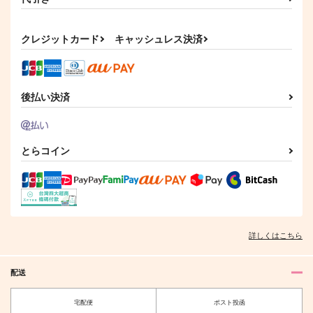
Ordinary days
世界の終わり
最後に愛をひとさじ
３ permissive versio
キジトラ
楽園図書館
n
惣菜パック
クレジットカード
キャッシュレス決済
787
629
円
円
（税込）
（税込）
1,257
円
（税込）
燭台切光忠
燭台切光忠×歌仙兼定
燭台切光忠×へし切長谷部
後払い決済
サンプル
サンプル
サンプル
作品詳細
作品詳細
作品詳細
とらコイン
詳しくはこちら
配送
宅配便
ポスト投函
発刊 燭台切光忠
hectic picnic