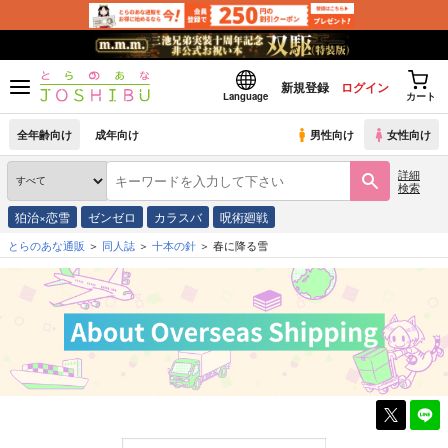
新規登録
ログイン
Language
カート
全年齢向け
成年向け
男性向け
女性向け
詳細
検索
狛治×恋雪
ゼンゼロ
カラスバ
呪術廻戦
とらのあな通販
同人誌
十本の針
春に降る雪