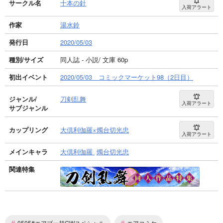
サークル名
十本の針
入荷アラート
作家
湯水鈴
発行日
2020/05/03
種別/サイズ
同人誌 - 小説/ 文庫 60p
初出イベント
2020/05/03 コミックマーケット98（2日目）
ジャンル/
刀剣乱舞
入荷アラート
サブジャンル
カップリング
大倶利伽羅×燭台切光忠
入荷アラート
メインキャラ
大倶利伽羅
燭台切光忠
関連特集
#
#
0505#エアブー超GWスペシャル
エアコミケ