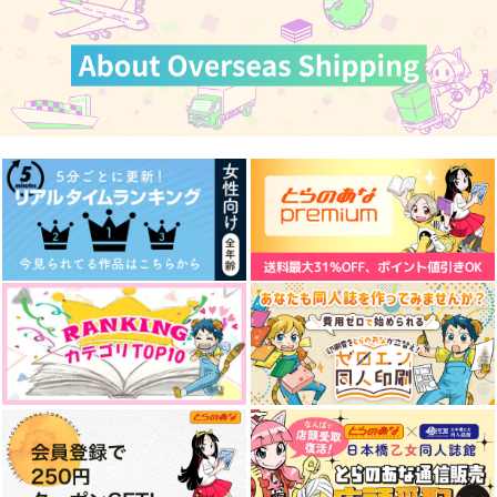
カート
ふわふわ
HIGH SCORE BOYS
夏灰に埋む
Hozmic.
趣ハイジャンプ
かぼすサイダー
574
1,980
781
円
円
円
（税込）
（税込）
（税込）
燭台切光忠
燭台切光忠×大倶利伽羅
サンプル
サンプル
サンプル
作品詳細
作品詳細
作品詳細