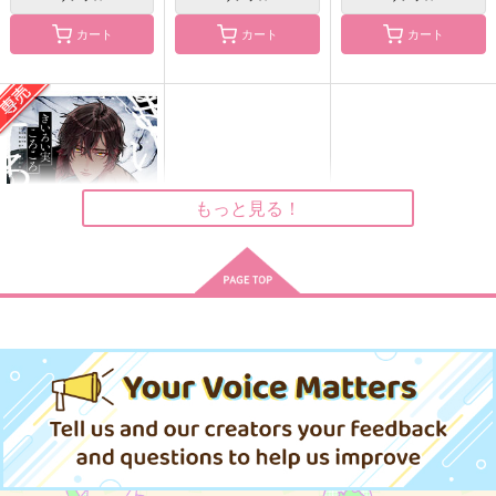
カート
カート
カート
けんげん！
クリミツ セ クー
君への口唇期？1.5
ル Deux【オマケな
nem
アゴビカリばなな
し】
アゴビカリばなな
629
472
円
円
（税込）
（税込）
472
円
（税込）
大倶利伽羅×燭台切光忠
大倶利伽羅×燭台切光忠
大倶利伽羅×燭台切光忠
もっと見る！
サンプル
サンプル
サンプル
作品詳細
作品詳細
作品詳細
きいろい実ころころ
運試し
787
円
専売
（税込）
刀剣乱舞
大倶利伽羅×燭台切光忠
サンプル