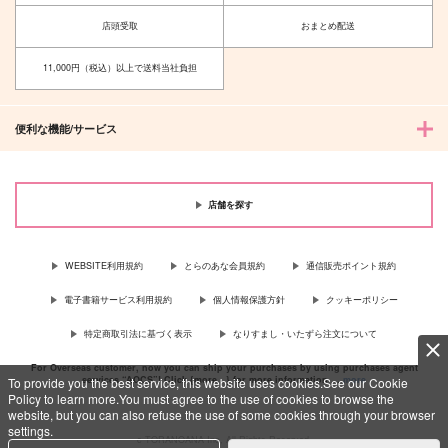
ALKAN
へび屋さん
店頭受取
おまとめ配送
2,075
330
円
円
（税込）
（税込）
燭台切光忠
11,000円（税込）以上で送料当社負担
燭台切光忠×女審神者
サンプル
サンプル
便利な機能/サービス
作品詳細
作品詳細
店舗を探す
WEBSITE利用規約
とらのあな会員規約
通信販売ポイント規約
電子書籍サービス利用規約
個人情報保護方針
クッキーポリシー
特定商取引法に基づく表示
なりすまし・いたずら注文について
For Overseas customer, now you can ship your purchases by using purchases agent
services “AOCS”! Click {more…} for more information …
more
To provide you the best service, this website uses cookies.See our Cookie
Policy to learn more.You must agree to the use of cookies to browse the
website, but you can also refuse the use of some cookies through your browser
settings.
c TORANOANA Inc, All Rights Reserved.