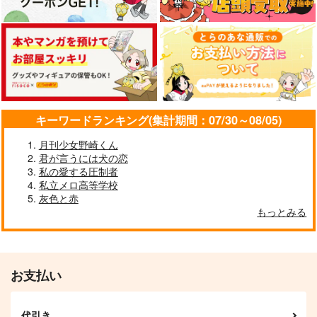
今日は折れてもいい日
傷の記憶
純情レムナンツ
だから
こんがらがる
はっぴ～マインド
脱毛ケガニ
1,887
2,515
円
円
（税込）
（税込）
787
円
（税込）
燭台切光忠
燭台切光忠×女審神者
燭台切光忠×審神者
サンプル
サンプル
サンプル
キーワードランキング(集計期間：07/30～08/05)
作品詳細
作品詳細
作品詳細
月刊少女野崎くん
君が言うには犬の恋
私の愛する圧制者
私立メロ高等学校
灰色と赤
もっとみる
お支払い
代引き