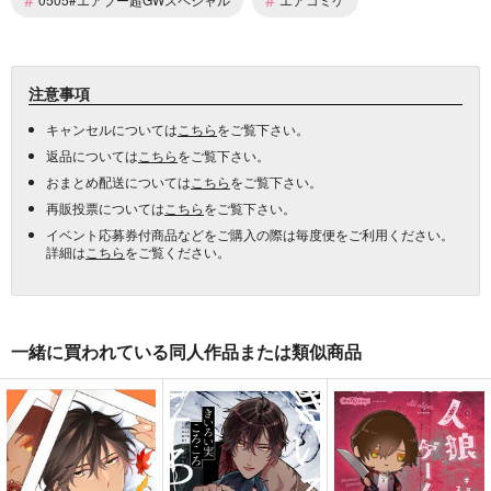
注意事項
キャンセルについては
こちら
をご覧下さい。
返品については
こちら
をご覧下さい。
おまとめ配送については
こちら
をご覧下さい。
再販投票については
こちら
をご覧下さい。
イベント応募券付商品などをご購入の際は毎度便をご利用ください。
詳細は
こちら
をご覧ください。
一緒に買われている同人作品または類似商品