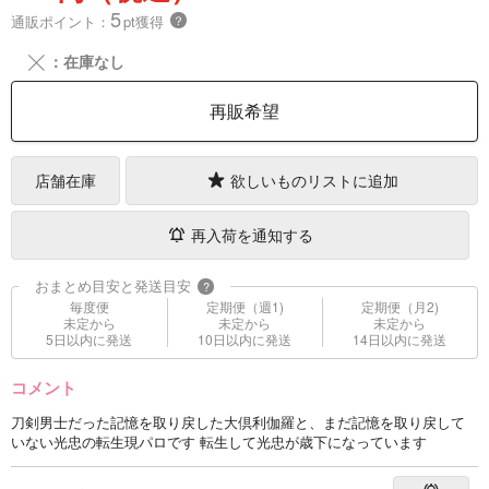
5
通販ポイント：
pt獲得
？
╳
：在庫なし
再販希望
店舗在庫
欲しいものリストに追加
再入荷を通知する
おまとめ目安と発送目安
?
毎度便
定期便（週1)
定期便（月2)
未定から
未定から
未定から
5日以内に発送
10日以内に発送
14日以内に発送
コメント
刀剣男士だった記憶を取り戻した大倶利伽羅と、まだ記憶を取り戻して
いない光忠の転生現パロです 転生して光忠が歳下になっています