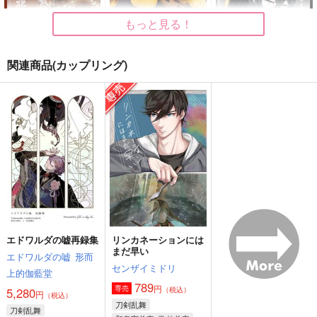
もっと見る！
関連商品(カップリング)
はらぺこ本丸レシピ
はらぺこ本丸レンシピ
知らないままでいて
本 Vol.1
本 Vol.2
はらぺこ。
空庭
空庭
472
円
（税込）
715
944
円
円
（税込）
（税込）
羽宮一虎×松野千冬
サンプル
サンプル
サンプル
作品詳細
作品詳細
作品詳細
エドワルダの嘘再録集
リンカネーションには
まだ早い
エドワルダの嘘
形而
センザイミドリ
上的伽藍堂
789
円
専売
5,280
（税込）
円
（税込）
刀剣乱舞
刀剣乱舞