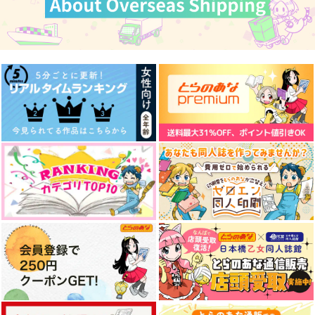
今日の兼定 夏
除霊スキマバイトの青
歌仙兼定戦闘アンソロ
江くんと歌仙くんの本
ジー「我こそは、」
いもけんぴ
ふじある茶房
茶碗飯
715
円
（税込）
944
3,500
円
円
（税込）
歌仙兼定
（税込）
歌仙兼定
にっかり青江×歌仙兼定
サンプル
サンプル
サンプル
作品詳細
作品詳細
作品詳細