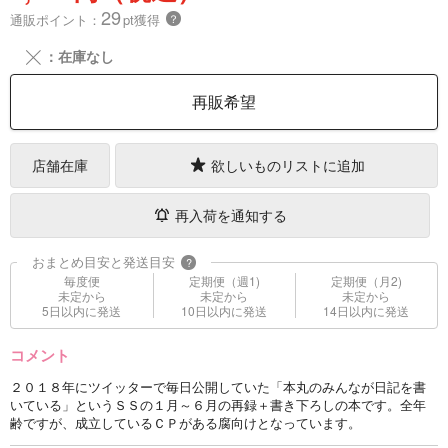
29
通販ポイント：
pt獲得
？
╳
：在庫なし
再販希望
店舗在庫
欲しいものリストに追加
再入荷を通知する
おまとめ目安と発送目安
?
毎度便
定期便（週1)
定期便（月2)
未定から
未定から
未定から
5日以内に発送
10日以内に発送
14日以内に発送
コメント
２０１８年にツイッターで毎日公開していた「本丸のみんなが日記を書
いている」というＳＳの１月～６月の再録＋書き下ろしの本です。全年
齢ですが、成立しているＣＰがある腐向けとなっています。