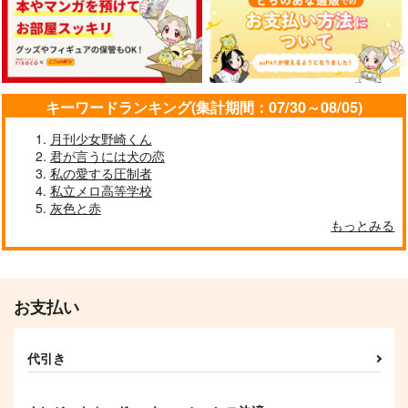
静物
あなたの声で世界が廻
エドワルダの嘘再録集
る
エドワルダの嘘
エドワルダの嘘
愛逢月
1,815
5,280
キーワードランキング(集計期間：07/30～08/05)
円
円
（税込）
（税込）
944
円
（税込）
歌仙兼定
和泉守兼定×歌仙兼定
月刊少女野崎くん
大倶利伽羅×歌仙兼定
君が言うには犬の恋
私の愛する圧制者
サンプル
サンプル
サンプル
私立メロ高等学校
作品詳細
作品詳細
作品詳細
灰色と赤
もっとみる
お支払い
代引き