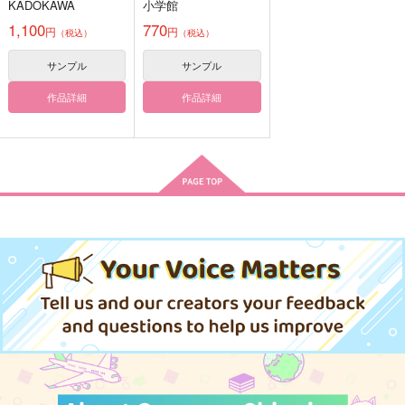
KADOKAWA
小学館
1,100
770
円
円
（税込）
（税込）
サンプル
サンプル
はらぺこクリスのラバ
ぷち・ねこみみとしっ
モスファイ ビッグア
作品詳細
作品詳細
ーキーカバー
ぽ はらぺこ篇
クリルスタンド
ACOOT！
２階からお湯
はらぺこタイム
1,650
440
3,144
円
円
円
（税込）
（税込）
（税込）
クリス
轟焦凍×爆豪勝己
モーディス×ファイノン
サンプル
サンプル
サンプル
作品詳細
作品詳細
作品詳細