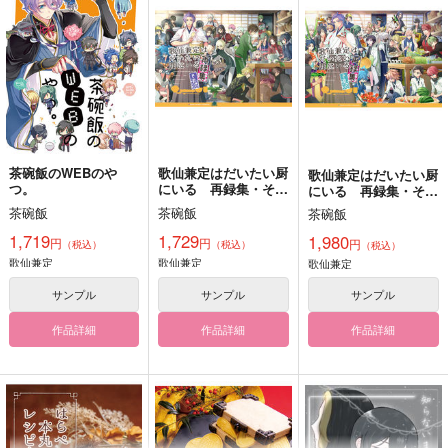
茶碗飯のWEBのや
歌仙兼定はだいたい厨
歌仙兼定はだいたい厨
つ。
にいる 再録集・その
にいる 再録集・その
1
2
茶碗飯
茶碗飯
茶碗飯
1,719
1,729
1,980
円
円
円
（税込）
（税込）
（税込）
歌仙兼定
歌仙兼定
歌仙兼定
サンプル
サンプル
サンプル
作品詳細
作品詳細
作品詳細