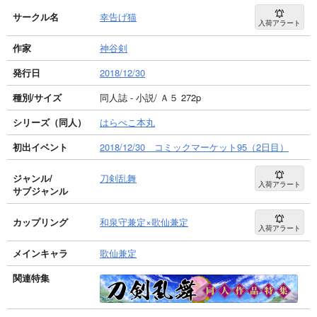
サークル名
幸告げ猫
入荷アラート
作家
神谷剣
発行日
2018/12/30
種別/サイズ
同人誌 - 小説/ Ａ５ 272p
シリーズ（同人）
はらぺこ本丸
初出イベント
2018/12/30 コミックマーケット95（2日目）
ジャンル/
刀剣乱舞
入荷アラート
サブジャンル
カップリング
和泉守兼定×歌仙兼定
入荷アラート
メインキャラ
歌仙兼定
関連特集