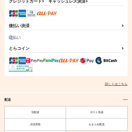
クレジットカード
キャッシュレス決済
今日の弁当なんじゃろ
最後に愛をひとさじ
な３
楽園図書館
金瘡屋本舗
後払い決済
629
円
（税込）
1,430
円
（税込）
燭台切光忠×歌仙兼定
歌仙兼定
とらコイン
サンプル
サンプル
作品詳細
作品詳細
詳しくはこちら
配送
宅配便
ポスト投函
店頭受取
おまとめ配送