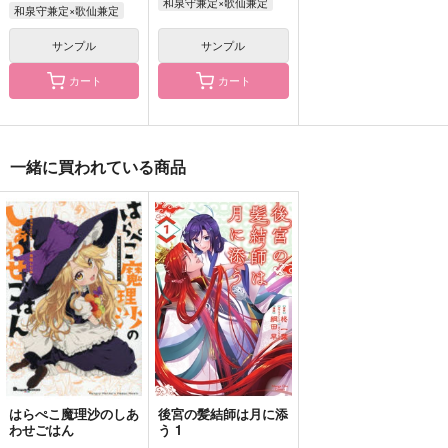
和泉守兼定×歌仙兼定
和泉守兼定×歌仙兼定
サンプル
サンプル
カート
カート
片想いしていた同室が
じれったいのよ、お二
Midnight Sweets
ある日突然女になった
人さん！！２
はらぺこメゾン
話
はらぺこ堂
はらぺこライオン
一緒に買われている商品
472
円
（税込）
787
660
円
円
（税込）
（税込）
天城燐音×椎名ニキ
食満留三郎×善法寺伊作
雑渡昆奈門×善法寺伊作
サンプル
サンプル
サンプル
作品詳細
作品詳細
作品詳細
はらぺこ魔理沙のしあ
後宮の髪結師は月に添
わせごはん
う 1