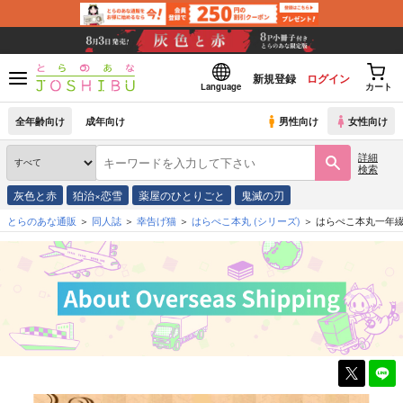
新規登録
ログイン
Language
カート
全年齢向け
成年向け
男性向け
女性向け
詳細
検索
灰色と赤
狛治×恋雪
薬屋のひとりごと
鬼滅の刃
とらのあな通販
同人誌
幸告げ猫
はらぺこ本丸
(シリーズ)
はらぺこ本丸一年