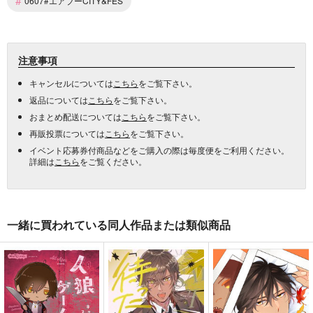
#
0607#エアブーCITY&FES
注意事項
キャンセルについては
こちら
をご覧下さい。
返品については
こちら
をご覧下さい。
おまとめ配送については
こちら
をご覧下さい。
再販投票については
こちら
をご覧下さい。
イベント応募券付商品などをご購入の際は毎度便をご利用ください。
詳細は
こちら
をご覧ください。
一緒に買われている同人作品または類似商品