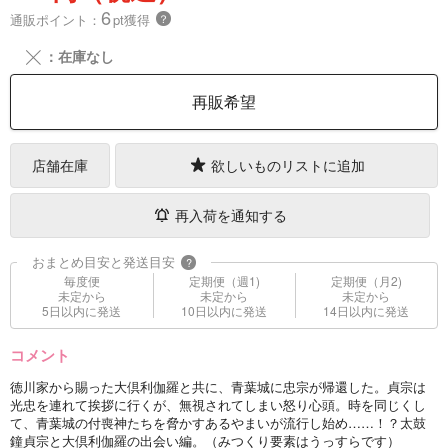
6
通販ポイント：
pt獲得
？
╳
：在庫なし
再販希望
店舗在庫
欲しいものリストに追加
再入荷を通知する
おまとめ目安と発送目安
?
毎度便
定期便（週1)
定期便（月2)
未定から
未定から
未定から
5日以内に発送
10日以内に発送
14日以内に発送
コメント
徳川家から賜った大倶利伽羅と共に、青葉城に忠宗が帰還した。貞宗は
光忠を連れて挨拶に行くが、無視されてしまい怒り心頭。時を同じくし
て、青葉城の付喪神たちを脅かすあるやまいが流行し始め……！？太鼓
鐘貞宗と大倶利伽羅の出会い編。（みつくり要素はうっすらです）