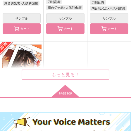
刀剣乱舞
刀剣乱舞
燭台切光忠×大倶利伽羅
燭台切光忠×大倶利伽羅
燭台切光忠×大倶利伽羅
サンプル
サンプル
サンプル
けんげん！
心恋
祈望
nem
無糖スペクタクル
無糖スペクタクル
カート
カート
カート
629
822
822
円
円
円
（税込）
（税込）
（税込）
大倶利伽羅×燭台切光忠
冨岡義勇×胡蝶しのぶ
冨岡義勇×胡蝶しのぶ
サンプル
サンプル
サンプル
作品詳細
作品詳細
作品詳細
もっと見る！
おまおれ。
はこにわ。
707
円
専売
（税込）
刀剣乱舞