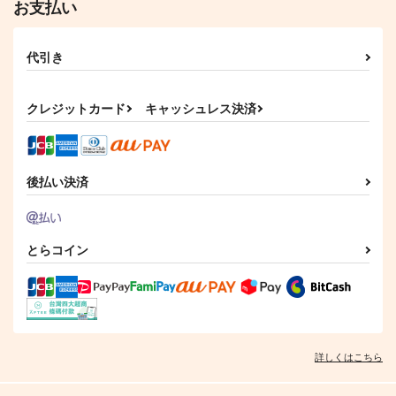
お支払い
楽園図書館
ALKAN
629
2,075
円
円
（税込）
（税込）
代引き
燭台切光忠
燭台切光忠×歌仙兼定
サンプル
サンプル
クレジットカード
キャッシュレス決済
作品詳細
作品詳細
後払い決済
とらコイン
詳しくはこちら