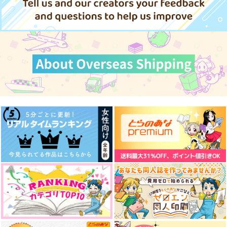
燭台切光忠×大倶利伽羅
夏灰に埋む
今日は折れてもいい日
傷の記憶
だから
サンプル
かぼすサイダー
こんがらがる
脱毛ケガニ
781
1,887
カート
円
円
（税込）
（税込）
787
円
（税込）
燭台切光忠
燭台切光忠
燭台切光忠×審神者
サンプル
サンプル
サンプル
作品詳細
作品詳細
作品詳細