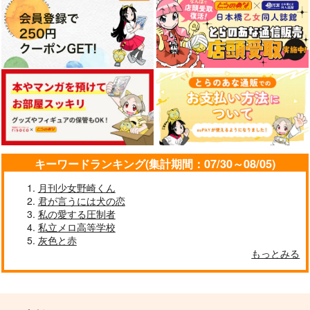
純情レムナンツ
Ordinary days
世界の終わり
３ permissive versio
はっぴ～マインド
キジトラ
n
惣菜パック
2,515
787
円
円
（税込）
（税込）
1,257
円
燭台切光忠
（税込）
燭台切光忠×女審神者
燭台切光忠×へし切長谷部
サンプル
サンプル
サンプル
作品詳細
作品詳細
作品詳細
キーワードランキング(集計期間：07/30～08/05)
月刊少女野崎くん
君が言うには犬の恋
私の愛する圧制者
私立メロ高等学校
灰色と赤
もっとみる
最後に愛をひとさじ
発刊 燭台切光忠