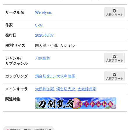
サークル名
WereIyou.
入荷アラート
作家
いお
発行日
2020/06/07
種別/サイズ
同人誌 - 小説/ Ａ５ 34p
ジャンル/
刀剣乱舞
入荷アラート
サブジャンル
カップリング
燭台切光忠×大倶利伽羅
入荷アラート
メインキャラ
大倶利伽羅
燭台切光忠
太鼓鐘貞宗
関連特集