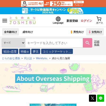
新規登録
ログイン
Language
カート
全年齢向け
成年向け
男性向け
女性向け
詳細
検索
狛治×恋雪
特級α
夢主
コミックマーケット…
とらのあな通販
同人誌
WereIyou.
貞から見た伽羅