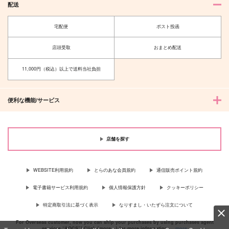
配送
宅配便
ポスト投函
店頭受取
おまとめ配送
11,000円（税込）以上で送料当社負担
便利な機能/サービス
店舗を探す
WEBSITE利用規約
とらのあな会員規約
通信販売ポイント規約
電子書籍サービス利用規約
個人情報保護方針
クッキーポリシー
特定商取引法に基づく表示
なりすまし・いたずら注文について
For Overseas customer, now you can ship your purchases by using purchases agent
services “AOCS”! Click {more…} for more information …
more